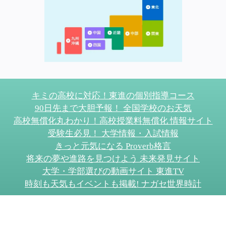
キミの高校に対応！東進の個別指導コース
90日先まで大胆予報！ 全国学校のお天気
高校無償化丸わかり！高校授業料無償化 情報サイト
受験生必見！ 大学情報・入試情報
きっと元気になる Proverb格言
将来の夢や進路を見つけよう 未来発見サイト
大学・学部選びの動画サイト 東進TV
時刻も天気もイベントも掲載! ナガセ世界時計
このサイトについて
リンクについて
お問い合わせ
プライバシーポリシー
データ利用
サイトマップ