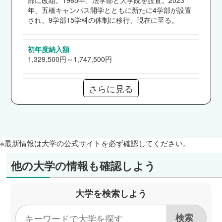
部に改組。1965年、法学部と大学院を設置。2023
教員（宮城県） 他
年、五橋キャンパス開学とともに新たに4学部が設置
経済学部
され、9学部15学科の体制に移行、現在に至る。
積水ハウス、東北電力、NTTドコモ、東京海上日
動火災保険、仙台ターミナルビル、仙台市消防局
初年度納入額
他
1,329,500円～1,747,500円
経営学部
清水建設、河北新報社、東北電力、エイチ・ア
さらに見る
奨学金
イ・エス、藤崎、三井住友信託銀行 他
【給付】高等教育の修学支援新制度、東北学院大学東
法学部
日本地域別スカラシップ選抜奨学金、東北学院大学予
約型入学時給付奨学金〈LIGHT UP奨学金〉、東北学
ユアテック、東京ガス、JR東日本、ニトリ、住
院大学給付奨学金、東北学院大学緊急給付奨学金、東
友不動産販売、県職員（宮城県）、宮城県警察
北学院大学自然災害被災学生緊急給付奨学金
※最新情報は大学の公式サイトを必ず確認してください。
他
【貸与】日本学生支援機構（第一、二種）、東北学院
工学部
大学キリスト教伝道者養成奨学金
他の大学の情報も確認しよう
一条工務店、大林組、鹿島建設、大成建設、アル
プスアルパイン、東京エレクトロン宮城、東北電
通信教育部
大学を検索しよう
力、東日本高速道路、NTTデータ東北、富士通ネ
なし
ットワークソリューションズ 他など