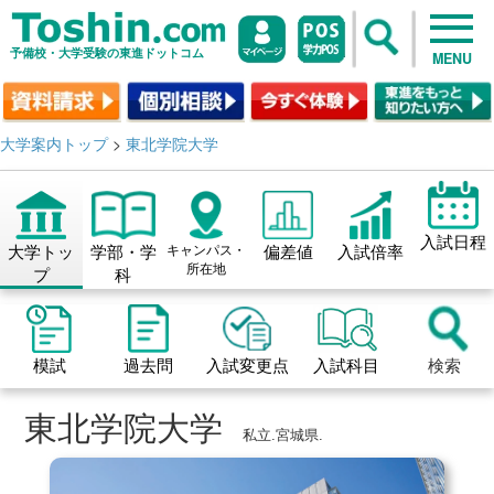
予備校・大学受験の東進ドットコム
MENU
大学案内トップ
>
東北学院大学
入試日程
大学トッ
学部・学
キャンパス・
偏差値
入試倍率
所在地
プ
科
模試
過去問
入試変更点
入試科目
検索
東北学院大学
私立.宮城県.