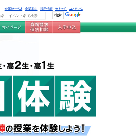
全国統一ﾃｽﾄ
企業案内
採用情報
ｻｲﾄﾏｯﾌﾟ
ﾆｭｰｽﾘﾘｰｽ