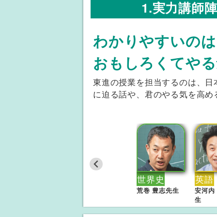
1.実力講師
わかりやすいのは
おもしろくてやる
東進の授業を担当するのは、日
に迫る話や、君のやる気を高め
物理
化学
世界史
英語
苑田 尚之先生
鎌田 真彰先生
荒巻 豊志先生
安河内
生