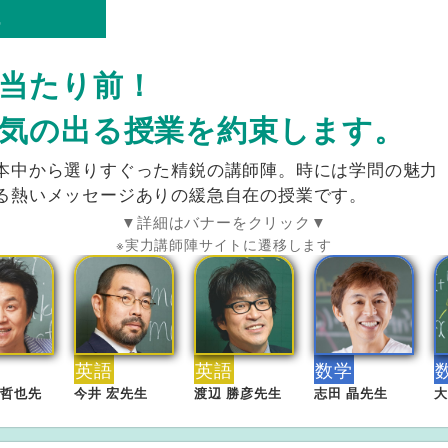
陣
当たり前！
気の出る授業を約束します。
本中から選りすぐった精鋭の講師陣。時には学問の魅力
る熱いメッセージありの緩急自在の授業です。
▼詳細はバナーをクリック▼
※実力講師陣サイトに遷移します
英語
英語
数学
 哲也先
今井 宏先生
渡辺 勝彦先生
志田 晶先生
大