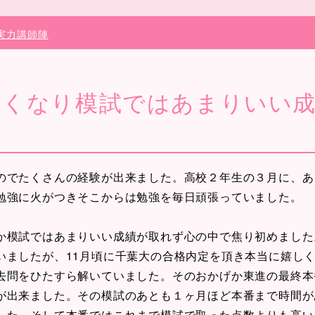
実力講師陣
遅くなり模試ではあまりいい
でたくさんの経験が出来ました。高校２年生の３月に、あ
勉強に火がつきそこからは勉強を毎日頑張っていました。
か模試ではあまりいい成績が取れず心の中で焦り初めました
いましたが、11月頃に千葉大の合格内定を頂き本当に嬉し
去問をひたすら解いていました。そのおかげか東進の最終本
が出来ました。その模試のあとも１ヶ月ほど本番まで時間が
した。そして本番ではこれまで模試で取った点数よりも高い