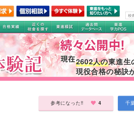
2602人の
東進生
現役合格の秘訣
参考になった!!
4
千