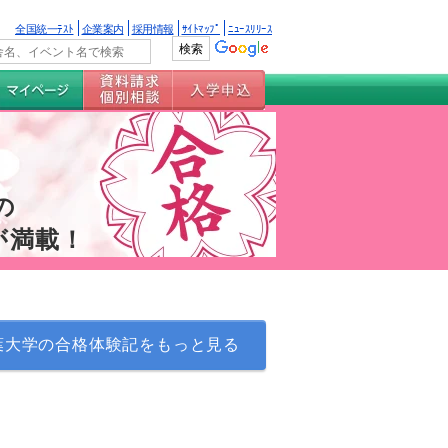
全国統一ﾃｽﾄ
企業案内
採用情報
ｻｲﾄﾏｯﾌﾟ
ﾆｭｰｽﾘﾘｰｽ
の
が満載！
葉大学の合格体験記をもっと見る