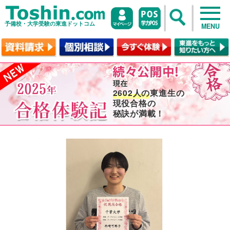
予備校・大学受験の東進ドットコム
MENU
2602人の
東進生の
現役合格の
秘訣が満載！
no image