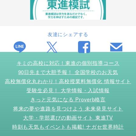
友達にシェアする
キミの高校に対応！東進の個別指導コース
90日先まで大胆予報！ 全国学校のお天気
高校無償化丸わかり！高校授業料無償化 情報サイト
受験生必見！ 大学情報・入試情報
きっと元気になる Proverb格言
将来の夢や進路を見つけよう 未来発見サイト
大学・学部選びの動画サイト 東進TV
時刻も天気もイベントも掲載! ナガセ世界時計