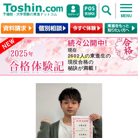
予備校・大学受験の東進ドットコム
MENU
2602人の
東進生の
現役合格の
秘訣が満載！
no image