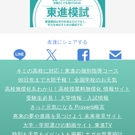
友達にシェアする
キミの高校に対応！東進の個別指導コース
90日先まで大胆予報！ 全国学校のお天気
高校無償化丸わかり！高校授業料無償化 情報サイト
受験生必見！ 大学情報・入試情報
きっと元気になる Proverb格言
将来の夢や進路を見つけよう 未来発見サイト
大学・学部選びの動画サイト 東進TV
時刻も天気もイベントも掲載! ナガセ世界時計