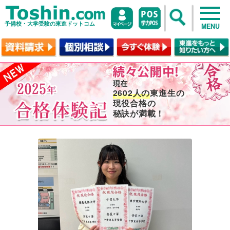
予備校・大学受験の東進ドットコム
MENU
2602人の
東進生の
現役合格の
秘訣が満載！
no image