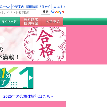
統一ﾃｽﾄ
企業案内
採用情報
ｻｲﾄﾏｯﾌﾟ
ﾆｭｰｽﾘﾘｰｽ
の
が満載！
2025年の合格体験記はこちら