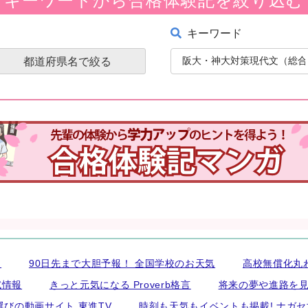
キーワード
都道府県名で絞る
ス
90日先まで大胆予報！ 全国学校のお天気
高校無償化丸
試情報
きっと元気になる Proverb格言
将来の夢や進路を見
びの動画サイト 東進TV
時刻も天気もイベントも掲載! ナガ