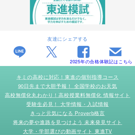
友達にシェアする
2025年の合格体験記はこちら
キミの高校に対応！東進の個別指導コース
90日先まで大胆予報！ 全国学校のお天気
高校無償化丸わかり！高校授業料無償化 情報サイト
受験生必見！ 大学情報・入試情報
きっと元気になる Proverb格言
将来の夢や進路を見つけよう 未来発見サイト
大学・学部選びの動画サイト 東進TV