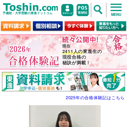
予備校・大学受験の東進ドットコム
MENU
2411人の
東進生の
現役合格の
秘訣が満載！
2025年の合格体験記はこちら