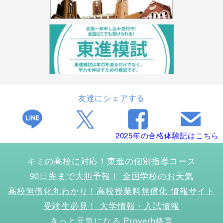
友達にシェアする
2025年の合格体験記はこちら
キミの高校に対応！東進の個別指導コース
90日先まで大胆予報！ 全国学校のお天気
高校無償化丸わかり！高校授業料無償化 情報サイト
受験生必見！ 大学情報・入試情報
きっと元気になる Proverb格言