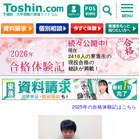
予備校・大学受験の東進ドットコム
MENU
2410人の
東進生の
現役合格の
秘訣が満載！
2025年の合格体験記はこちら