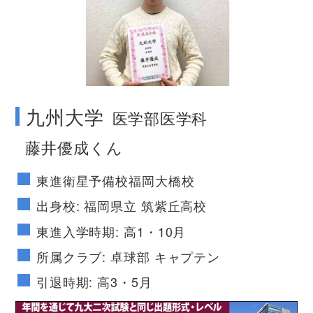
no image
九州大学
医学部医学科
藤井優成くん
東進衛星予備校福岡大橋校
出身校: 福岡県立 筑紫丘高校
東進入学時期: 高1・10月
所属クラブ: 卓球部 キャプテン
引退時期: 高3・5月