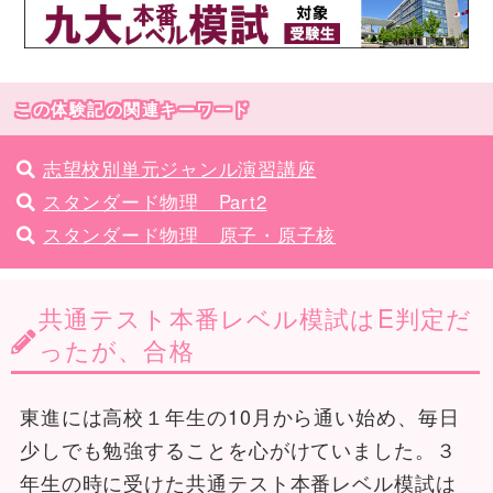
この体験記の関連キーワード
志望校別単元ジャンル演習講座
スタンダード物理 Part2
スタンダード物理 原子・原子核
共通テスト本番レベル模試はE判定だ
ったが、合格
東進には高校１年生の10月から通い始め、毎日
少しでも勉強することを心がけていました。３
年生の時に受けた共通テスト本番レベル模試は