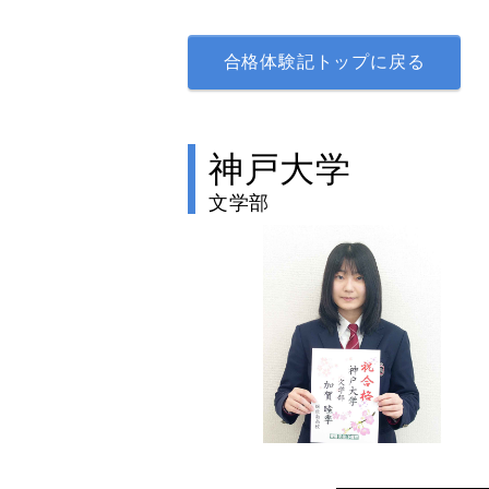
合格体験記トップに戻る
神戸大学
文学部
no image