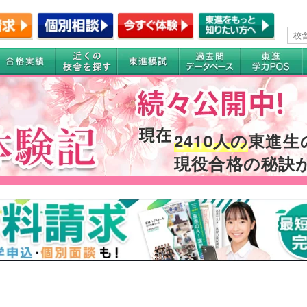
2410人の
東進生
現役合格の秘訣