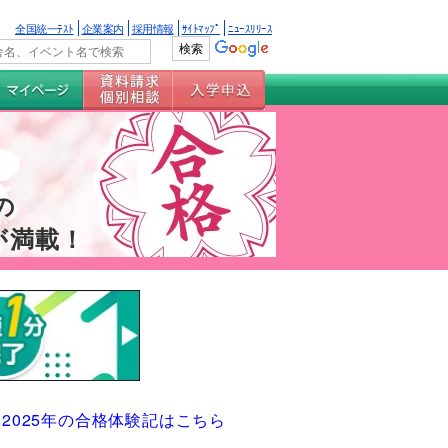
全国統一ﾃｽﾄ
企業案内
採用情報
ｻｲﾄﾏｯﾌﾟ
ﾆｭｰｽﾘﾘｰｽ
の
が満載！
2025年の合格体験記はこちら