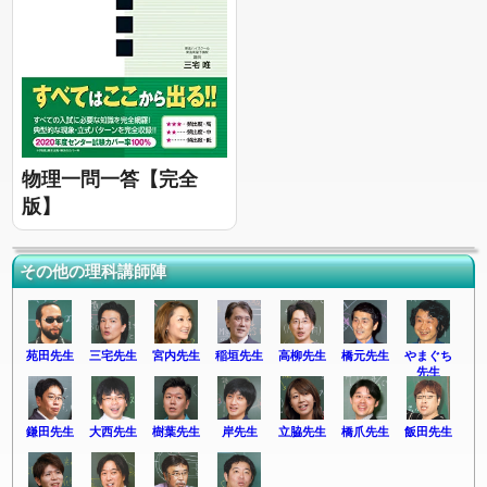
物理一問一答【完全
版】
その他の理科講師陣
苑田先生
三宅先生
宮内先生
稲垣先生
高柳先生
橋元先生
やまぐち
先生
鎌田先生
大西先生
樹葉先生
岸先生
立脇先生
橋爪先生
飯田先生