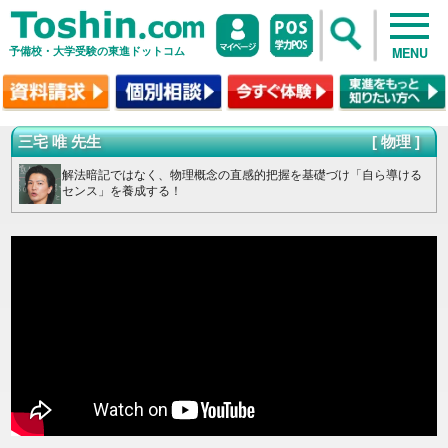
予備校・大学受験の東進ドットコム
MENU
三宅 唯 先生
[ 物理 ]
解法暗記ではなく、物理概念の直感的把握を基礎づけ「自ら導ける
センス」を養成する！