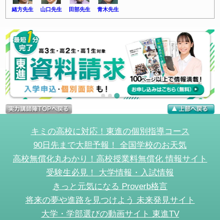
緒方先生
山口先生
田部先生
青木先生
キミの高校に対応！東進の個別指導コース
90日先まで大胆予報！ 全国学校のお天気
高校無償化丸わかり！高校授業料無償化 情報サイト
受験生必見！ 大学情報・入試情報
きっと元気になる Proverb格言
将来の夢や進路を見つけよう 未来発見サイト
大学・学部選びの動画サイト 東進TV