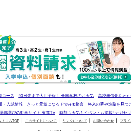
導コース
90日先まで大胆予報！ 全国学校のお天気
高校無償化丸わか
報・入試情報
きっと元気になる Proverb格言
将来の夢や進路を見つ
学部選びの動画サイト 東進TV
時刻も天気もイベントも掲載! ナガセ
トコムTOP
このサイトについて
リンクについて
お問い合わせ
プライ