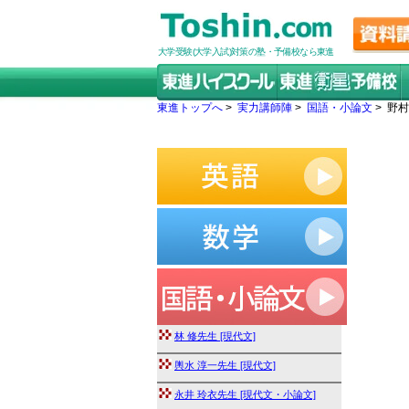
大学受験(大学入試)対策の塾・予備校なら東進
東進トップへ
>
実力講師陣
>
国語・小論文
> 野村
林 修先生 [現代文]
輿水 淳一先生 [現代文]
永井 玲衣先生 [現代文・小論文]