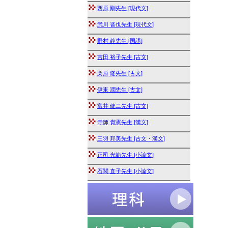
西原 剛先生 [現代文]
武川 晋也先生 [現代文]
野村 静先生 [国語]
吉田 裕子先生 [古文]
栗原 隆先生 [古文]
伊東 潤先生 [古文]
富井 健二先生 [古文]
寺師 貴憲先生 [漢文]
三羽 邦美先生 [古文・漢文]
正司 光範先生 [小論文]
石関 直子先生 [小論文]