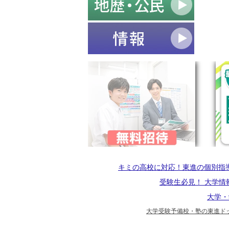
キミの高校に対応！東進の個別指
受験生必見！ 大学情
大学・
大学受験予備校・塾の東進ドッ