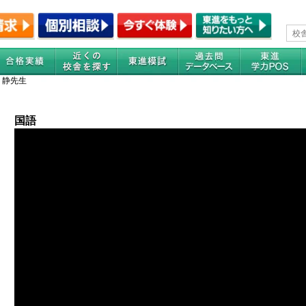
 静先生
国語