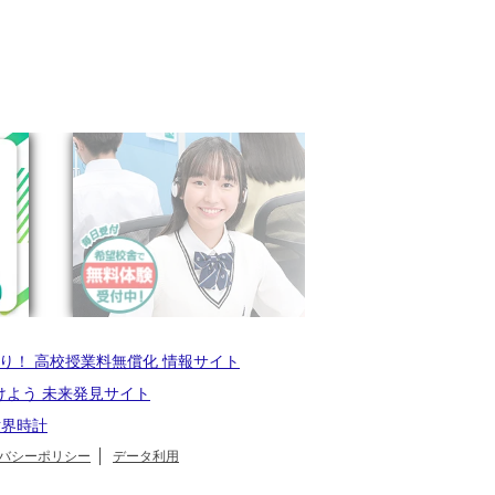
り！ 高校授業料無償化 情報サイト
けよう 未来発見サイト
世界時計
バシーポリシー
データ利用