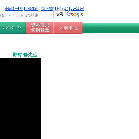
全国統一ﾃｽﾄ
企業案内
採用情報
ｻｲﾄﾏｯﾌﾟ
ﾆｭｰｽﾘﾘｰｽ
野村 静先生