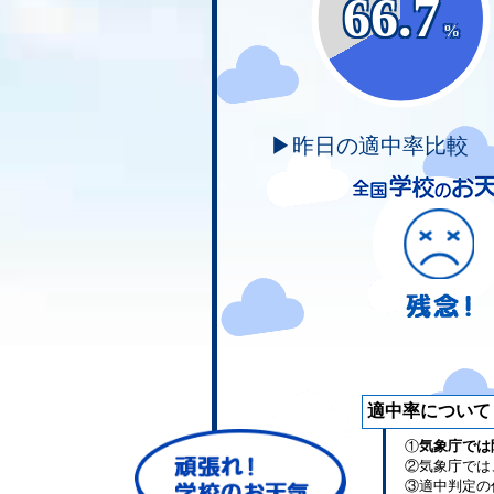
66.7
%
▶昨日の適中率比較
適中率について
①
気象庁では
②気象庁では
③適中判定の