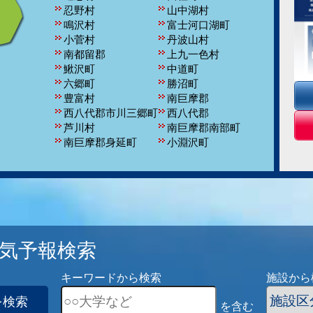
忍野村
山中湖村
鳴沢村
富士河口湖町
小菅村
丹波山村
南都留郡
上九一色村
鰍沢町
中道町
六郷町
勝沼町
豊富村
南巨摩郡
西八代郡市川三郷町
西八代郡
芦川村
南巨摩郡南部町
南巨摩郡身延町
小淵沢町
南都留郡富士河口湖
田富町
町
玉穂町
河口湖町
東八代郡
南都留郡山中湖村
南都留郡鳴沢村
塩山市
市川大門町
増穂町
大和村
富士川町
気予報検索
三珠町
キーワードから検索
施設から
を検索
を含む