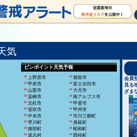
天気
ピンポイント天気予報
上野原市
都留市
会員
甲府市
富士吉田市
見る
山梨市
大月市
ざま
韮崎市
南アルプス市
北杜市
甲斐市
笛吹市
甲州市
中央市
市川三郷町
早川町
身延町
南部町
昭和町
道志村
西桂町