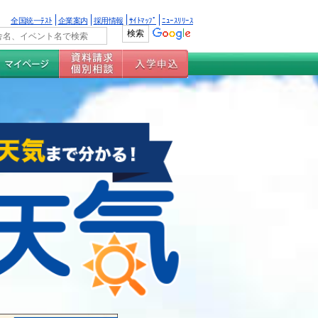
全国統一ﾃｽﾄ
企業案内
採用情報
ｻｲﾄﾏｯﾌﾟ
ﾆｭｰｽﾘﾘｰｽ