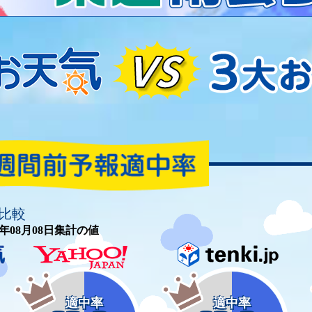
比較
26年08月08日集計の値
適中率
適中率