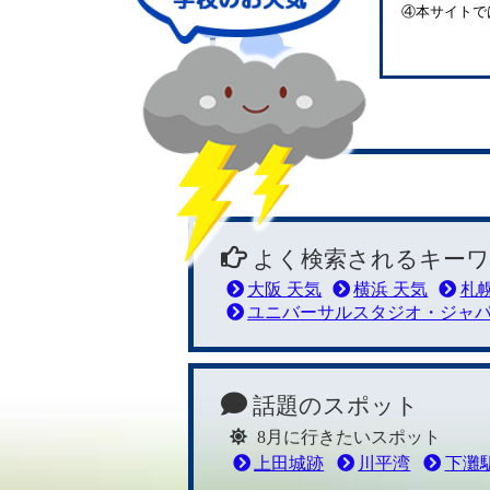
④本サイトで
よく検索されるキーワ
大阪 天気
横浜 天気
札幌
ユニバーサルスタジオ・ジャ
話題のスポット
8月に行きたいスポット
上田城跡
川平湾
下灘