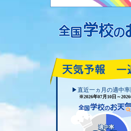
頑張れ！学校のお天気
▶直近一ヵ月の適中率
※2026年07月10日～20
適中率