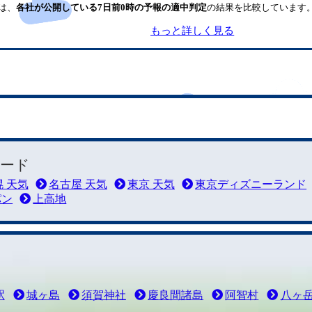
は、
各社が公開している7日前0時の予報の適中判定
の結果を比較しています
もっと詳しく見る
ード
 天気
名古屋 天気
東京 天気
東京ディズニーランド
パン
上高地
駅
城ヶ島
須賀神社
慶良間諸島
阿智村
八ヶ