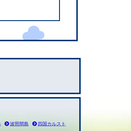
。
岳
波照間島
四国カルスト