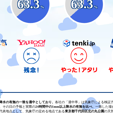
63.3
63.3
%
%
降水の有無の一致を適中としており、
各社の「適中率」は気象庁による検証
、その日の予報と実際の
24時間中の1mm以上降水の有無を比べ、
一致した場
代表地点として、気象庁の定める地点である
東京都千代田区北の丸公園
の天