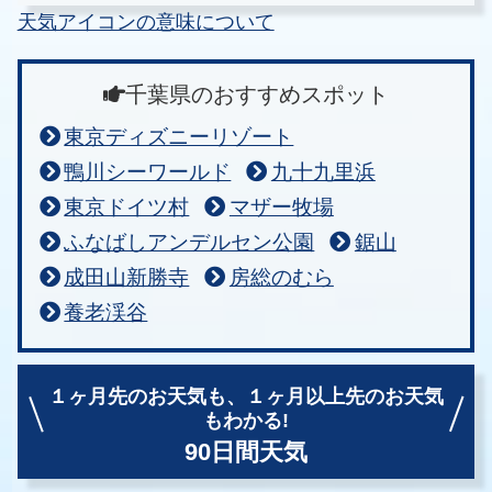
天気アイコンの意味について
千葉県のおすすめスポット
東京ディズニーリゾート
鴨川シーワールド
九十九里浜
東京ドイツ村
マザー牧場
ふなばしアンデルセン公園
鋸山
成田山新勝寺
房総のむら
養老渓谷
１ヶ月先のお天気も、
１ヶ月以上先のお天気
もわかる!
90日間天気