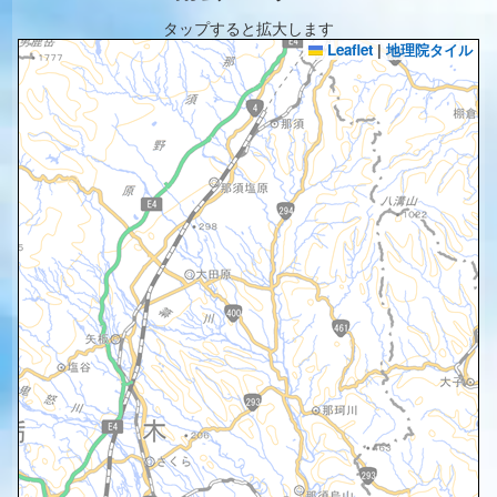
タップすると拡大します
Leaflet
|
地理院タイル