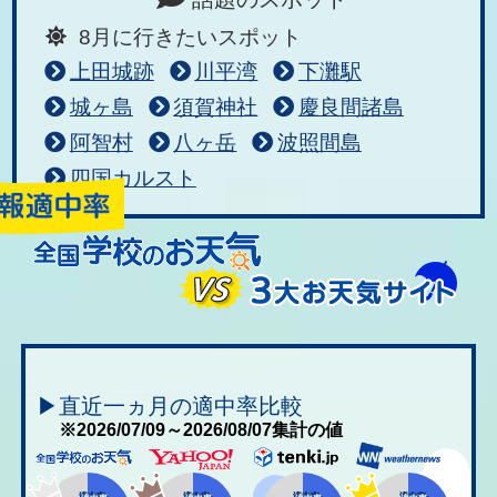
8月に行きたいスポット
上田城跡
川平湾
下灘駅
城ヶ島
須賀神社
慶良間諸島
阿智村
八ヶ岳
波照間島
四国カルスト
▶直近一ヵ月の適中率比較
※2026/07/09～2026/08/07集計の値