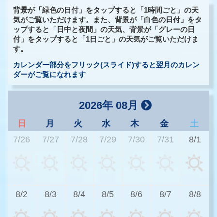
背景が「緑色の日付」をタップすると「1時間ごと」の天
気がご覧いただけます。また、背景が「白色の日付」をタ
ップすると「日中と夜間」の天気、背景が「グレーの日
付」をタップすると「1日ごと」の天気がご覧いただけま
す。
カレンダー部分をフリック(スライド)すると翌月のカレン
ダーがご覧になれます
2026年 08月
日
月
火
水
木
金
土
7/26
7/27
7/28
7/29
7/30
7/31
8/1
3
8/2
8/3
8/4
8/5
8/6
8/7
8/8