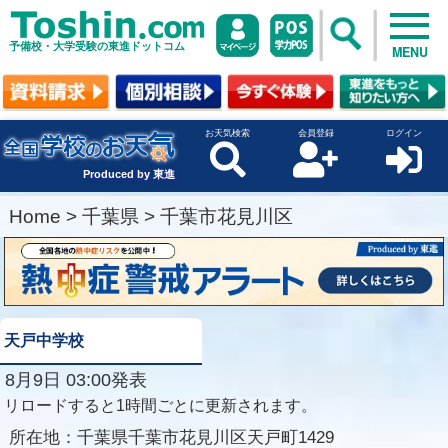
予備校・大学受験の東進ドットコム
MENU
お天気検索
会員登録
ログイン
Produced by 東進
Home
>
千葉県
>
千葉市花見川区
天戸中学校
8月9日 03:00発表
リロードすると1時間ごとに更新されます。
所在地：
千葉県千葉市花見川区天戸町1429