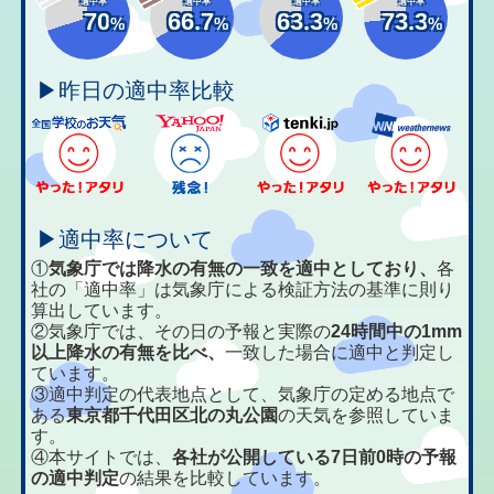
適中率
適中率
適中率
適中率
70
66.7
63.3
73.3
%
%
%
%
▶昨日の適中率比較
▶適中率について
①
気象庁では降水の有無の一致を適中としており、
各
社の「適中率」は気象庁による検証方法の基準に則り
算出しています。
②気象庁では、その日の予報と実際の
24時間中の1mm
以上降水の有無を比べ、
一致した場合に適中と判定し
ています。
③適中判定の代表地点として、気象庁の定める地点で
ある
東京都千代田区北の丸公園
の天気を参照していま
す。
④本サイトでは、
各社が公開している7日前0時の予報
の適中判定
の結果を比較しています。