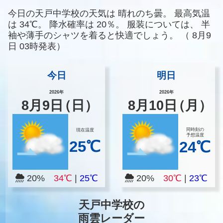
今日の天戸中学校の天気は
晴れのち曇。
最高気温
は
34℃。
降水確率は
20％。
服装については、
半
袖や薄手のシャツを着ると快適でしょう。
（
8月9
日 03時発表）
今日
明日
2026年
2026年
8
月
9
日
（日）
8
月
10
日
（月）
同時刻の
現在温度
予想温度
25℃
24℃
20%
34℃
|
25℃
20%
30℃
|
23℃
天戸中学校の
雨雲レーダー