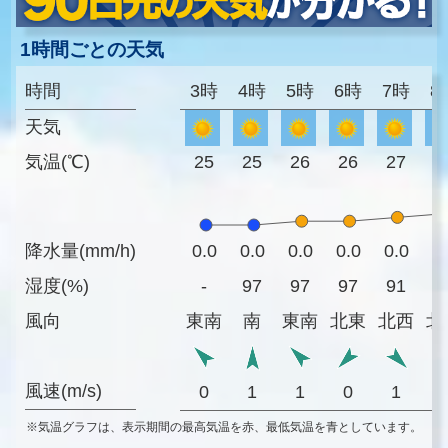
1時間ごとの天気
時間
3時
4時
5時
6時
7時
8
天気
気温(℃)
25
25
26
26
27
2
降水量(mm/h)
0.0
0.0
0.0
0.0
0.0
0
湿度(%)
-
97
97
97
91
8
風向
東南
南
東南
北東
北西
北
風速(m/s)
0
1
1
0
1
※気温グラフは、表示期間の最高気温を赤、最低気温を青としています。