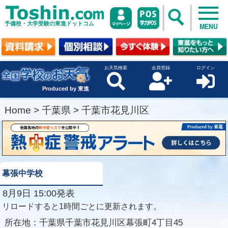
予備校・大学受験の東進ドットコム
MENU
お天気検索
会員登録
ログイン
Produced by 東進
Home
>
千葉県
>
千葉市花見川区
幕張中学校
8月9日 15:00発表
リロードすると1時間ごとに更新されます。
所在地：
千葉県千葉市花見川区幕張町4丁目45