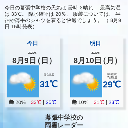
今日の幕張中学校の天気は
曇時々晴れ。
最高気温
は
33℃。
降水確率は
20％。
服装については、
半
袖や薄手のシャツを着ると快適でしょう。
（
8月9
日 15時発表）
今日
明日
2026年
2026年
8
月
9
日
（日）
8
月
10
日
（月）
同時刻の
現在温度
予想温度
31℃
29℃
20%
33℃
|
25℃
10%
31℃
|
23℃
幕張中学校の
雨雲レーダー