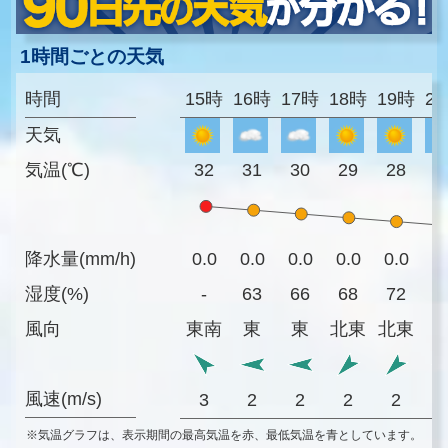
1時間ごとの天気
時間
15時
16時
17時
18時
19時
2
天気
気温(℃)
32
31
30
29
28
2
降水量(mm/h)
0.0
0.0
0.0
0.0
0.0
0
湿度(%)
-
63
66
68
72
7
風向
東南
東
東
北東
北東
風速(m/s)
3
2
2
2
2
※気温グラフは、表示期間の最高気温を赤、最低気温を青としています。