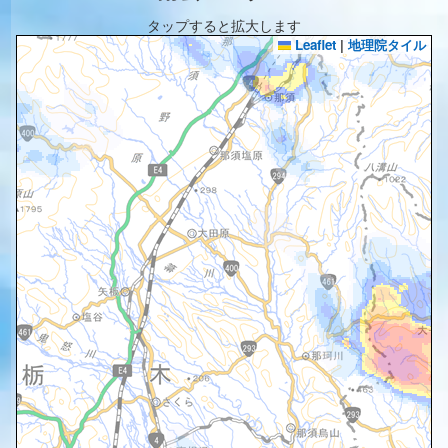
タップすると拡大します
Leaflet
|
地理院タイル