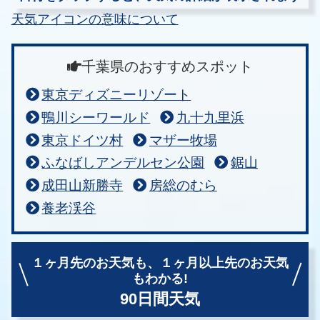
天気アイコンの意味について
千葉県のおすすめスポット
東京ディズニーリゾート
鴨川シーワールド
九十九里浜
東京ドイツ村
マザー牧場
ふなばしアンデルセン公園
鋸山
成田山新勝寺
房総のむら
養老渓谷
１ヶ月先のお天気も、
１ヶ月以上先のお天気
もわかる!
90日間天気