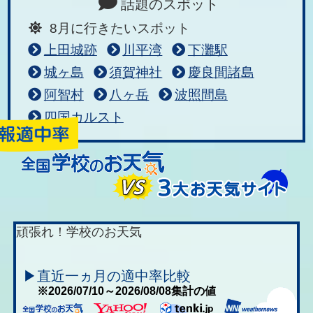
話題のスポット
8月に行きたいスポット
上田城跡
川平湾
下灘駅
城ヶ島
須賀神社
慶良間諸島
阿智村
八ヶ岳
波照間島
四国カルスト
頑張れ！学校のお天気
▶直近一ヵ月の適中率比較
※2026/07/10～2026/08/08集計の値