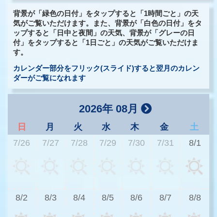
背景が「緑色の日付」をタップすると「1時間ごと」の天
気がご覧いただけます。また、背景が「白色の日付」をタ
ップすると「日中と夜間」の天気、背景が「グレーの日
付」をタップすると「1日ごと」の天気がご覧いただけま
す。
カレンダー部分をフリック(スライド)すると翌月のカレン
ダーがご覧になれます
2026年 08月
日
月
火
水
木
金
土
7/26
7/27
7/28
7/29
7/30
7/31
8/1
3
8/2
8/3
8/4
8/5
8/6
8/7
8/8