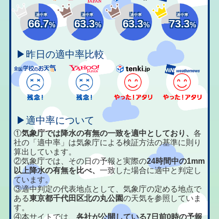
適中率
適中率
適中率
適中率
66.7
63.3
63.3
73.3
%
%
%
%
▶昨日の適中率比較
▶適中率について
①
気象庁では降水の有無の一致を適中としており、
各
社の「適中率」は気象庁による検証方法の基準に則り
算出しています。
②気象庁では、その日の予報と実際の
24時間中の1mm
以上降水の有無を比べ、
一致した場合に適中と判定し
ています。
③適中判定の代表地点として、気象庁の定める地点で
ある
東京都千代田区北の丸公園
の天気を参照していま
す。
④本サイトでは、
各社が公開している7日前0時の予報