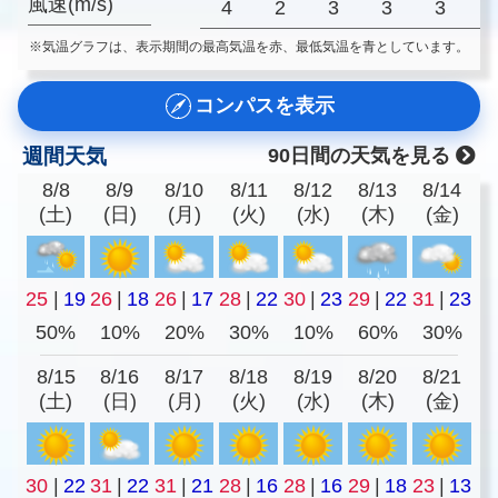
風速(m/s)
4
2
3
3
3
※気温グラフは、表示期間の最高気温を赤、最低気温を青としています。
コンパスを表示
週間天気
90日間の天気を見る
8/8
8/9
8/10
8/11
8/12
8/13
8/14
(土)
(日)
(月)
(火)
(水)
(木)
(金)
25
|
19
26
|
18
26
|
17
28
|
22
30
|
23
29
|
22
31
|
23
50%
10%
20%
30%
10%
60%
30%
8/15
8/16
8/17
8/18
8/19
8/20
8/21
(土)
(日)
(月)
(火)
(水)
(木)
(金)
30
|
22
31
|
22
31
|
21
28
|
16
28
|
16
29
|
18
23
|
13