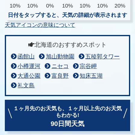
10%
10%
0%
10%
10%
10%
20%
日付をタップすると、天気の詳細が表示されます
天気アイコンの意味について
北海道のおすすめスポット
函館山
旭山動物園
五稜郭タワー
小樽運河
ニセコ
宗谷岬
大通公園
富良野
知床五湖
礼文島
１ヶ月先のお天気も、
１ヶ月以上先のお天気
もわかる!
90日間天気