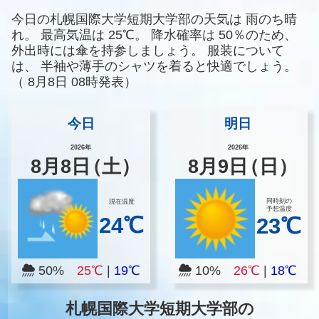
今日の札幌国際大学短期大学部の天気は
雨のち晴
れ。
最高気温は
25℃。
降水確率は
50％のため、
外出時には傘を持参しましょう。
服装について
は、
半袖や薄手のシャツを着ると快適でしょう。
（
8月8日 08時発表）
今日
明日
2026年
2026年
8
月
8
日
（土）
8
月
9
日
（日）
同時刻の
現在温度
予想温度
24℃
23℃
50%
25℃
|
19℃
10%
26℃
|
18℃
札幌国際大学短期大学部の