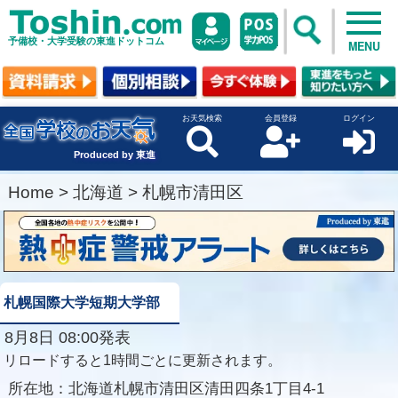
予備校・大学受験の東進ドットコム
MENU
お天気検索
会員登録
ログイン
Produced by 東進
Home
>
北海道
>
札幌市清田区
札幌国際大学短期大学部
8月8日 08:00発表
リロードすると1時間ごとに更新されます。
所在地：
北海道札幌市清田区清田四条1丁目4-1