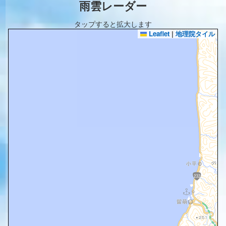
雨雲レーダー
タップすると拡大します
Leaflet
|
地理院タイル