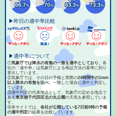
66.7
70
63.3
73.3
%
%
%
%
▶昨日の適中率比較
▶適中率について
①
気象庁では降水の有無の一致を適中としており、
各
社の「適中率」は気象庁による検証方法の基準に則り
算出しています。
②気象庁では、その日の予報と実際の
24時間中の1mm
以上降水の有無を比べ、
一致した場合に適中と判定し
ています。
③適中判定の代表地点として、気象庁の定める地点で
ある
東京都千代田区北の丸公園
の天気を参照していま
す。
④本サイトでは、
各社が公開している7日前0時の予報
の適中判定
の結果を比較しています。