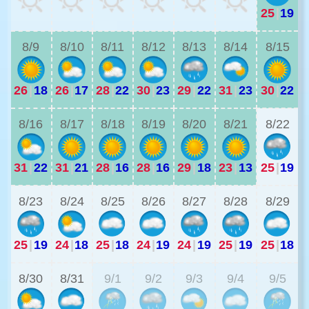
25
|
19
2
8/9
8/10
8/11
8/12
8/13
8/14
8/15
26
|
18
26
|
17
28
|
22
30
|
23
29
|
22
31
|
23
30
|
22
2
8/16
8/17
8/18
8/19
8/20
8/21
8/22
31
|
22
31
|
21
28
|
16
28
|
16
29
|
18
23
|
13
25
|
19
2
8/23
8/24
8/25
8/26
8/27
8/28
8/29
25
|
19
24
|
18
25
|
18
24
|
19
24
|
19
25
|
19
25
|
18
2
8/30
8/31
9/1
9/2
9/3
9/4
9/5