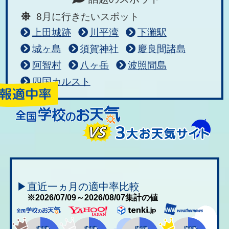
8月に行きたいスポット
上田城跡
川平湾
下灘駅
城ヶ島
須賀神社
慶良間諸島
阿智村
八ヶ岳
波照間島
四国カルスト
▶直近一ヵ月の適中率比較
※2026/07/09～2026/08/07集計の値
適中率
適中率
適中率
適中率