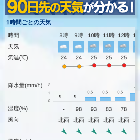
1時間ごとの天気
時間
8時
9時
10時
11時
12時
1
天気
気温(℃)
24
24
25
25
25
2
降水量(mm/h)
湿度(%)
-
98
93
83
78
7
風向
北西
北西
北西
北西
北西
北