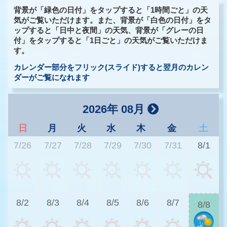
背景が「緑色の日付」をタップすると「1時間ごと」の天
気がご覧いただけます。また、背景が「白色の日付」をタ
ップすると「日中と夜間」の天気、背景が「グレーの日
付」をタップすると「1日ごと」の天気がご覧いただけま
す。
カレンダー部分をフリック(スライド)すると翌月のカレン
ダーがご覧になれます
2026年 08月
日
月
火
水
木
金
土
7/26
7/27
7/28
7/29
7/30
7/31
8/1
2
8/2
8/3
8/4
8/5
8/6
8/7
8/8