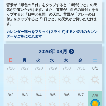
背景が「緑色の日付」をタップすると「1時間ごと」の天
気がご覧いただけます。また、背景が「白色の日付」をタ
ップすると「日中と夜間」の天気、背景が「グレーの日
付」をタップすると「1日ごと」の天気がご覧いただけま
す。
カレンダー部分をフリック(スライド)すると翌月のカレン
ダーがご覧になれます
2026年 08月
日
月
火
水
木
金
土
7/26
7/27
7/28
7/29
7/30
7/31
8/1
3
8/2
8/3
8/4
8/5
8/6
8/7
8/8