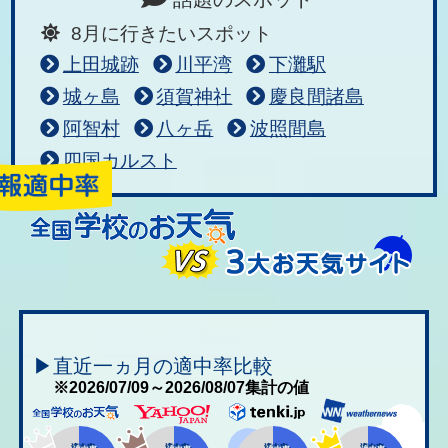
8月に行きたいスポット
上田城跡
川平湾
下灘駅
城ヶ島
須賀神社
慶良間諸島
阿智村
八ヶ岳
波照間島
四国カルスト
▶直近一ヵ月の適中率比較
※2026/07/09～2026/08/07集計の値