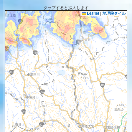
タップすると拡大します
Leaflet
|
地理院タイル