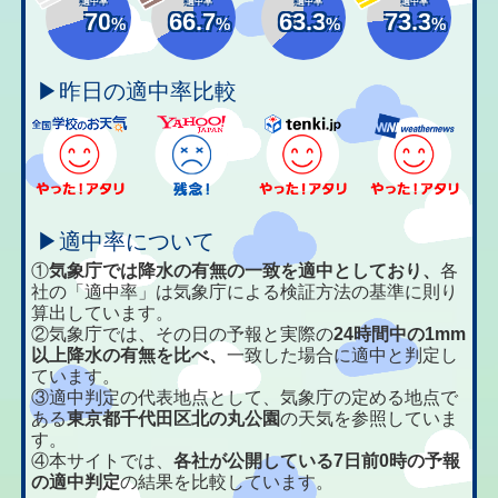
適中率
適中率
適中率
適中率
70
66.7
63.3
73.3
%
%
%
%
▶昨日の適中率比較
▶適中率について
①
気象庁では降水の有無の一致を適中としており、
各
社の「適中率」は気象庁による検証方法の基準に則り
算出しています。
②気象庁では、その日の予報と実際の
24時間中の1mm
以上降水の有無を比べ、
一致した場合に適中と判定し
ています。
③適中判定の代表地点として、気象庁の定める地点で
ある
東京都千代田区北の丸公園
の天気を参照していま
す。
④本サイトでは、
各社が公開している7日前0時の予報
の適中判定
の結果を比較しています。