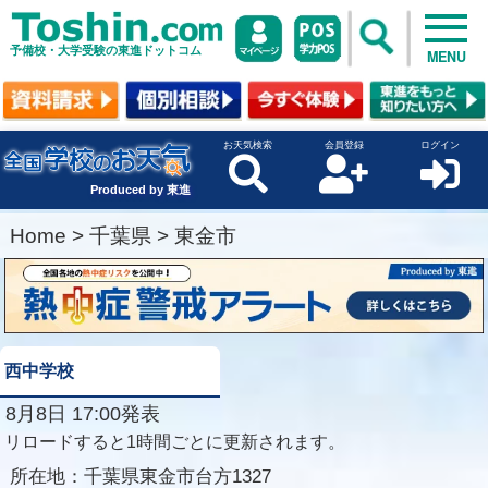
予備校・大学受験の東進ドットコム
MENU
お天気検索
会員登録
ログイン
Produced by 東進
Home
>
千葉県
>
東金市
西中学校
8月8日 17:00発表
リロードすると1時間ごとに更新されます。
所在地：
千葉県東金市台方1327