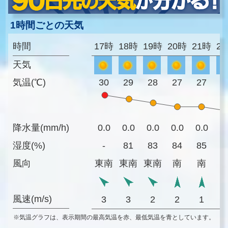
1時間ごとの天気
時間
17時
18時
19時
20時
21時
2
天気
気温(℃)
30
29
28
27
27
2
降水量(mm/h)
0.0
0.0
0.0
0.0
0.0
0
湿度(%)
-
81
83
84
85
8
風向
東南
東南
東南
南
南
風速(m/s)
3
3
2
2
1
※気温グラフは、表示期間の最高気温を赤、最低気温を青としています。