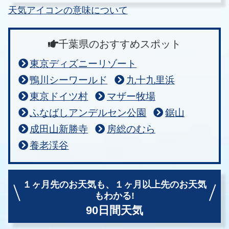
天気アイコンの意味について
千葉県のおすすめスポット
東京ディズニーリゾート
鴨川シーワールド
九十九里浜
東京ドイツ村
マザー牧場
ふなばしアンデルセン公園
鋸山
成田山新勝寺
房総のむら
養老渓谷
１ヶ月先のお天気も、
１ヶ月以上先のお天気
もわかる!
90日間天気