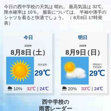
今日の西中学校の天気は
晴れ。
最高気温は
32℃。
降水確率は
10％。
服装については、
半袖や薄手の
シャツを着ると快適でしょう。
（
8月8日 17時発
表）
今日
明日
2026年
2026年
8
月
8
日
（土）
8
月
9
日
（日）
同時刻の
現在温度
予想温度
29℃
29℃
10%
32℃
|
24℃
20%
33℃
|
24℃
西中学校の
雨雲レーダー