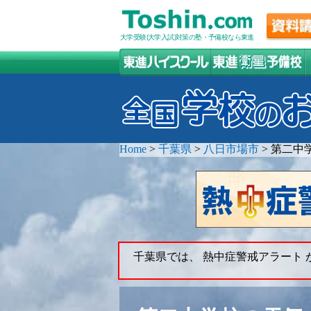
大学受験(大学入試)対策の塾・予備校なら東進
Home
>
千葉県
>
八日市場市
>
第二中
千葉県では、 熱中症警戒アラート