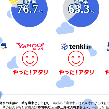
適中率
適中率
76.7
63.3
%
%
降水の有無の一致を適中としており、
各社の「適中率」は気象庁による検証
、その日の予報と実際の
24時間中の1mm以上降水の有無を比べ、
一致した場