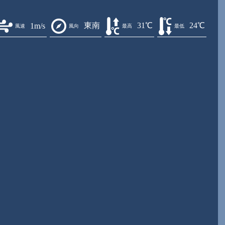
東南
31℃
24℃
1m/s
風速
風向
最高
最低