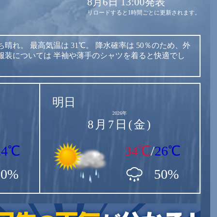
8月6日 13:00発表
リロードすると1時間ごとに更新されます。
ち晴れ。
最高気温は
31℃。
降水確率は
50％のため、外
服装については
半袖や薄手のシャツを着ると快適でし
明日
2026年
8月7日(金)
24℃
34℃
/
26℃
50%
50%