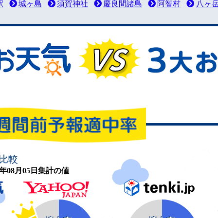
駅
城ヶ島
須賀神社
慶良間諸島
阿智村
八ヶ
比較
26年08月05日集計の値