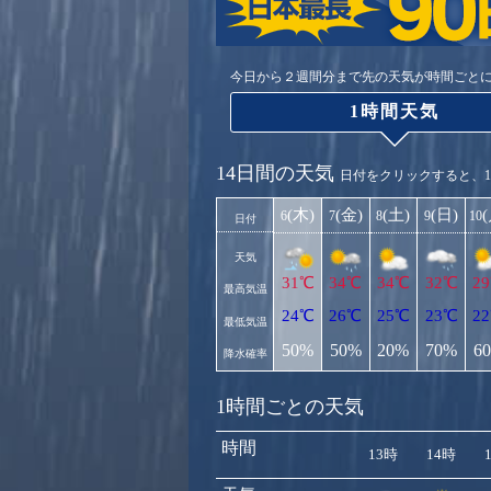
今日から２週間分まで先の天気が時間ごと
1時間天気
14日間の天気
日付をクリックすると、
(木)
(金)
(土)
(日)
6
7
8
9
10
日付
天気
31℃
34℃
34℃
32℃
2
最高気温
24℃
26℃
25℃
23℃
2
最低気温
50%
50%
20%
70%
6
降水確率
1時間ごとの天気
時間
13時
14時