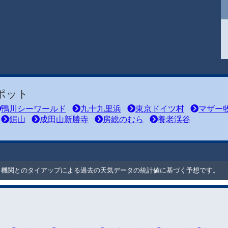
ポット
鴨川シーワールド
九十九里浜
東京ドイツ村
マザー
鋸山
成田山新勝寺
房総のむら
養老渓谷
ート機関とのタイアップによる過去の天気データの統計値に基づく予想です。