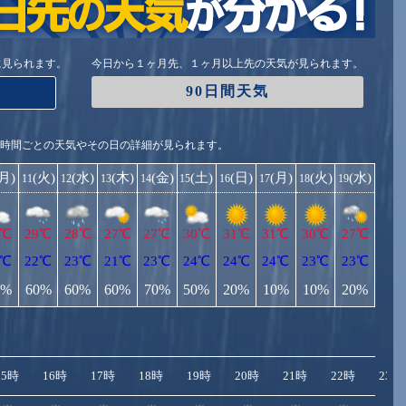
に見られます。
今日から１ヶ月先、１ヶ月以上先の天気が見られます。
90日間天気
1時間ごとの天気やその日の詳細が見られます。
(月)
(火)
(水)
(木)
(金)
(土)
(日)
(月)
(火)
(水)
11
12
13
14
15
16
17
18
19
9℃
29℃
28℃
27℃
27℃
30℃
31℃
31℃
30℃
27℃
2℃
22℃
23℃
21℃
23℃
24℃
24℃
24℃
23℃
23℃
0%
60%
60%
60%
70%
50%
20%
10%
10%
20%
15時
16時
17時
18時
19時
20時
21時
22時
23時