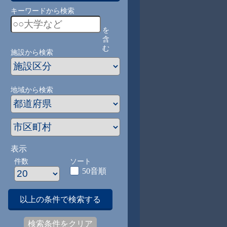
キーワードから検索
を
含
む
施設から検索
地域から検索
表示
件数
ソート
50音順
以上の条件で検索する
検索条件をクリア