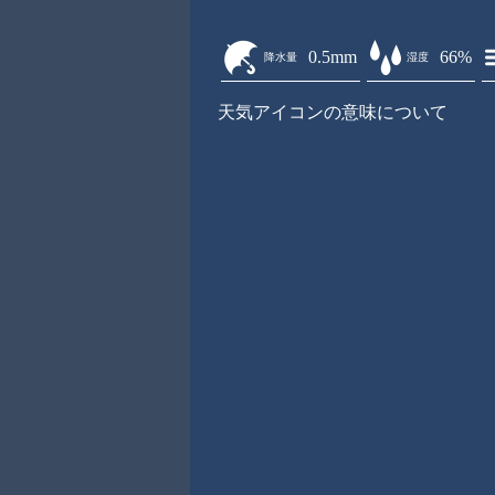
0.5mm
66%
降水量
湿度
天気アイコンの意味について