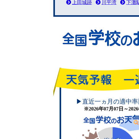
上田城跡
川平湾
下灘
頑張れ！学校のお天気
▶直近一ヵ月の適中率
※2026年07月07日～20