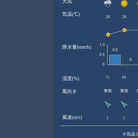
天気
気温(℃)
28
29
降水量(mm/h)
71
66
湿度(%)
東南
東南
風向き
風速(m/s)
1
1
※気温