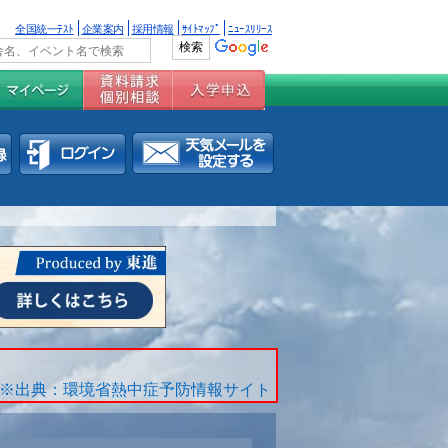
全国統一ﾃｽﾄ
企業案内
採用情報
ｻｲﾄﾏｯﾌﾟ
ﾆｭｰｽﾘﾘｰｽ
※出典：環境省熱中症予防情報サイト