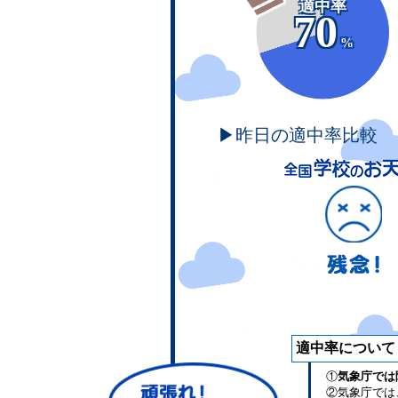
適中率
70
%
▶昨日の適中率比較
適中率について
①
気象庁では
②気象庁では