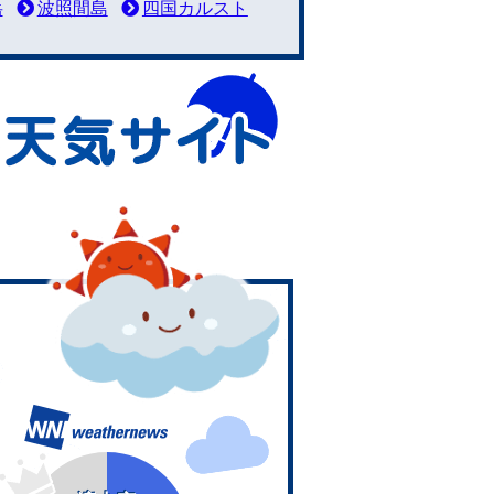
岳
波照間島
四国カルスト