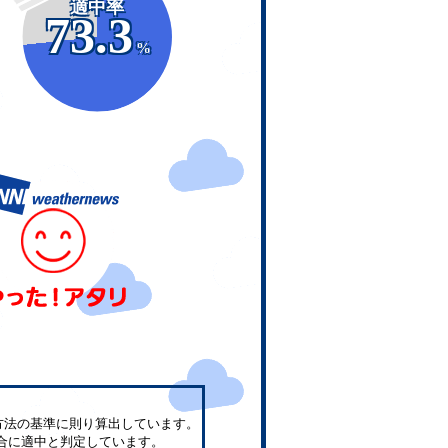
適中率
73.3
%
方法の基準に則り算出しています。
合に適中と判定しています。