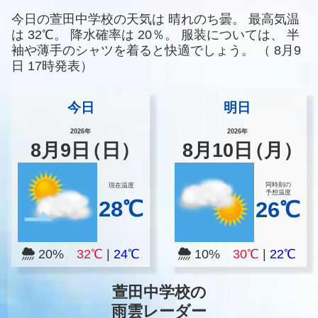
今日の萱田中学校の天気は
晴れのち曇。
最高気温
は
32℃。
降水確率は
20％。
服装については、
半
袖や薄手のシャツを着ると快適でしょう。
（
8月9
日 17時発表）
今日
明日
2026年
2026年
8
月
9
日
（日）
8
月
10
日
（月）
同時刻の
現在温度
予想温度
28℃
26℃
20%
32℃
|
24℃
10%
30℃
|
22℃
萱田中学校の
雨雲レーダー