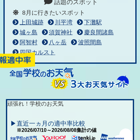
話題のスポット
8月に行きたいスポット
上田城跡
川平湾
下灘駅
城ヶ島
須賀神社
慶良間諸島
阿智村
八ヶ岳
波照間島
四国カルスト
頑張れ！学校のお天気
▶直近一ヵ月の適中率比較
※2026/07/10～2026/08/08集計の値