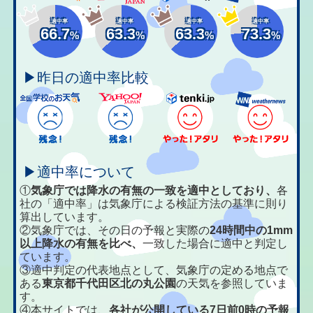
適中率
適中率
適中率
適中率
66.7
63.3
63.3
73.3
%
%
%
%
▶昨日の適中率比較
▶適中率について
①
気象庁では降水の有無の一致を適中としており、
各
社の「適中率」は気象庁による検証方法の基準に則り
算出しています。
②気象庁では、その日の予報と実際の
24時間中の1mm
以上降水の有無を比べ、
一致した場合に適中と判定し
ています。
③適中判定の代表地点として、気象庁の定める地点で
ある
東京都千代田区北の丸公園
の天気を参照していま
す。
④本サイトでは、
各社が公開している7日前0時の予報