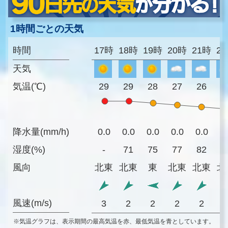
1時間ごとの天気
時間
17時
18時
19時
20時
21時
2
天気
気温(℃)
29
29
28
27
26
2
降水量(mm/h)
0.0
0.0
0.0
0.0
0.0
0
湿度(%)
-
71
75
77
82
8
風向
北東
北東
東
北東
北東
北
風速(m/s)
3
2
2
2
2
※気温グラフは、表示期間の最高気温を赤、最低気温を青としています。