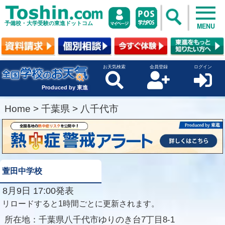
予備校・大学受験の東進ドットコム
MENU
お天気検索
会員登録
ログイン
Produced by 東進
Home
>
千葉県
>
八千代市
萱田中学校
8月9日 17:00発表
リロードすると1時間ごとに更新されます。
所在地：
千葉県八千代市ゆりのき台7丁目8-1