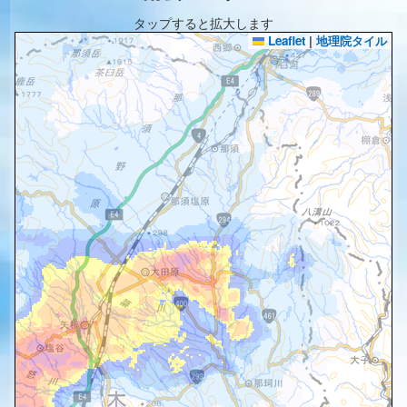
タップすると拡大します
Leaflet
|
地理院タイル