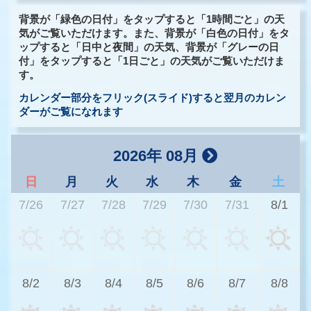
背景が「緑色の日付」をタップすると「1時間ごと」の天
気がご覧いただけます。また、背景が「白色の日付」をタ
ップすると「日中と夜間」の天気、背景が「グレーの日
付」をタップすると「1日ごと」の天気がご覧いただけま
す。
カレンダー部分をフリック(スライド)すると翌月のカレン
ダーがご覧になれます
2026年 08月
日
月
火
水
木
金
土
7/26
7/27
7/28
7/29
7/30
7/31
8/1
3
8/2
8/3
8/4
8/5
8/6
8/7
8/8