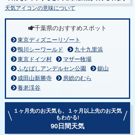
天気アイコンの意味について
千葉県のおすすめスポット
東京ディズニーリゾート
鴨川シーワールド
九十九里浜
東京ドイツ村
マザー牧場
ふなばしアンデルセン公園
鋸山
成田山新勝寺
房総のむら
養老渓谷
１ヶ月先のお天気も、
１ヶ月以上先のお天気
もわかる!
90日間天気