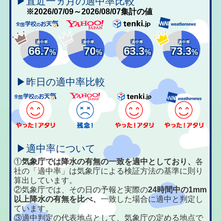
▶直近一ヵ月の適中率比較
※2026/07/09～2026/08/07集計の値
適中率
適中率
適中率
適中率
66.7
70
63.3
73.3
%
%
%
%
▶昨日の適中率比較
▶適中率について
①
気象庁では降水の有無の一致を適中としており、
各
社の「適中率」は気象庁による検証方法の基準に則り
算出しています。
②気象庁では、その日の予報と実際の
24時間中の1mm
以上降水の有無を比べ、
一致した場合に適中と判定し
ています。
③適中判定の代表地点として、気象庁の定める地点で