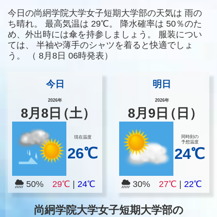
今日の尚絅学院大学女子短期大学部の天気は
雨の
ち晴れ。
最高気温は
29℃。
降水確率は
50％のた
め、外出時には傘を持参しましょう。
服装につい
ては、
半袖や薄手のシャツを着ると快適でしょ
う。
（
8月8日 06時発表）
今日
明日
2026年
2026年
8
月
8
日
（土）
8
月
9
日
（日）
同時刻の
現在温度
予想温度
26℃
24℃
50%
29℃
|
24℃
30%
27℃
|
22℃
尚絅学院大学女子短期大学部の