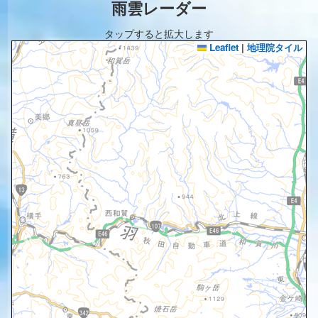
雨雲レーダー
タップすると拡大します
Leaflet
|
地理院タイル