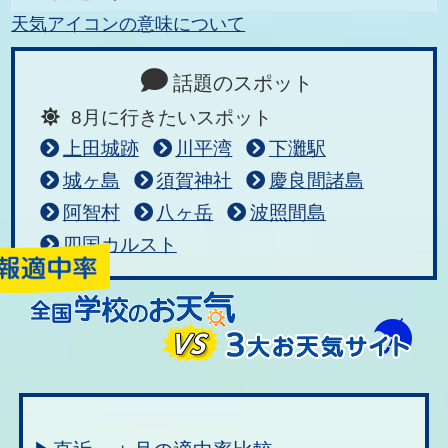
天気アイコンの意味について
話題のスポット
8月に行きたいスポット
上田城跡
川平湾
下灘駅
城ヶ島
須賀神社
慶良間諸島
阿智村
八ヶ岳
波照間島
四国カルスト