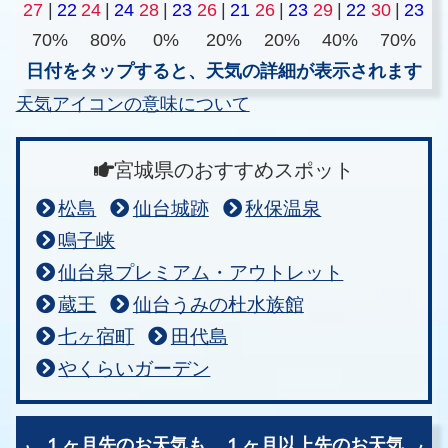
27
|
22
24
|
24
28
|
23
26
|
21
26
|
23
29
|
22
30
|
23
70%
80%
0%
20%
20%
40%
70%
日付をタップすると、天気の詳細が表示されます
天気アイコンの意味について
宮城県のおすすめスポット
松島
仙台城跡
秋保温泉
鳴子峡
仙台泉プレミアム・アウトレット
蔵王
仙台うみの杜水族館
七ヶ宿町
田代島
やくらいガーデン
１ヶ月先のお天気も、
１ヶ月以上先のお天気