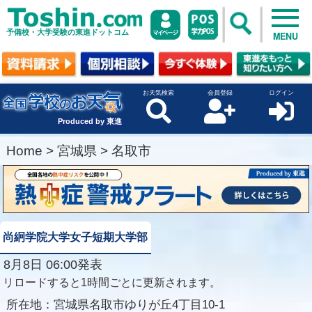
予備校・大学受験の東進ドットコム
MENU
お天気検索
会員登録
ログイン
Produced by 東進
Home
>
宮城県
>
名取市
尚絅学院大学女子短期大学部
8月8日 06:00発表
リロードすると1時間ごとに更新されます。
所在地：
宮城県名取市ゆりが丘4丁目10-1