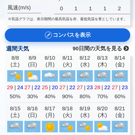
風速(m/s)
0
1
1
1
2
※気温グラフは、表示期間の最高気温を赤、最低気温を青としています。
コンパスを表示
週間天気
90日間の天気を見る
8/8
8/9
8/10
8/11
8/12
8/13
8/14
(土)
(日)
(月)
(火)
(水)
(木)
(金)
29
|
24
27
|
22
25
|
20
27
|
22
27
|
23
28
|
22
27
|
23
50%
30%
40%
90%
80%
70%
60%
8/15
8/16
8/17
8/18
8/19
8/20
8/21
(土)
(日)
(月)
(火)
(水)
(木)
(金)