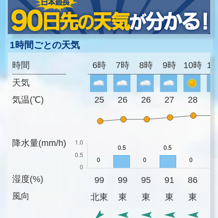
1時間ごとの天気
時間
6時
7時
8時
9時
10時
1
天気
気温(℃)
25
26
26
27
28
2
降水量(mm/h)
湿度(%)
99
99
95
91
86
8
風向
北東
東
東
東
東