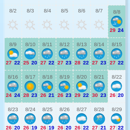
8/2
8/3
8/4
8/5
8/6
8/7
8/8
29
|
24
2
8/9
8/10
8/11
8/12
8/13
8/14
8/15
27
|
22
25
|
20
27
|
22
27
|
23
28
|
22
27
|
23
27
|
22
2
8/16
8/17
8/18
8/19
8/20
8/21
8/22
24
|
24
28
|
23
26
|
21
26
|
23
29
|
22
30
|
23
26
|
20
2
8/23
8/24
8/25
8/26
8/27
8/28
8/29
26
|
20
26
|
19
26
|
19
26
|
20
26
|
22
27
|
21
27
|
22
2