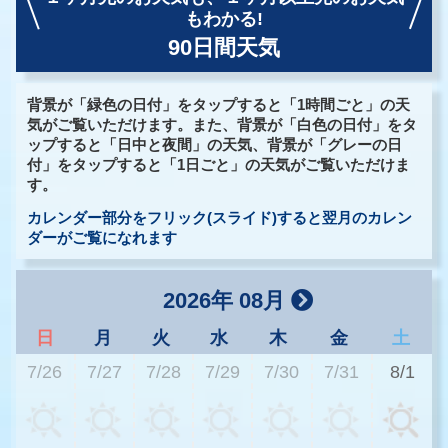
もわかる!
90日間天気
背景が「緑色の日付」をタップすると「1時間ごと」の天
気がご覧いただけます。また、背景が「白色の日付」をタ
ップすると「日中と夜間」の天気、背景が「グレーの日
付」をタップすると「1日ごと」の天気がご覧いただけま
す。
カレンダー部分をフリック(スライド)すると翌月のカレン
ダーがご覧になれます
2026年 08月
日
月
火
水
木
金
土
7/26
7/27
7/28
7/29
7/30
7/31
8/1
2