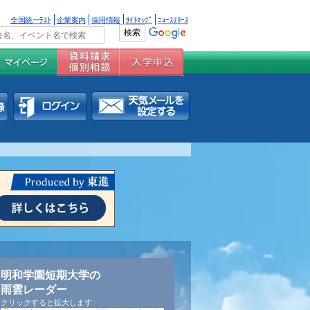
全国統一ﾃｽﾄ
企業案内
採用情報
ｻｲﾄﾏｯﾌﾟ
ﾆｭｰｽﾘﾘｰｽ
明和学園短期大学の
雨雲レーダー
クリックすると拡大します