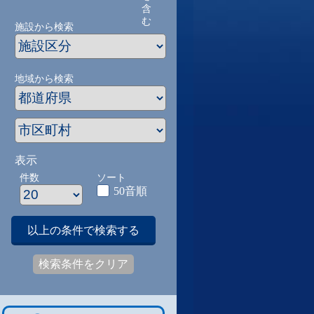
含
む
施設から検索
地域から検索
表示
件数
ソート
50音順
以上の条件で検索する
検索条件をクリア