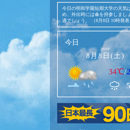
今日の明和学園短期大学の天気
め、外出時には傘を持参しまし
適でしょう。
（8月8日 10時発
今日
2026年
8月8日(土)
34℃
/