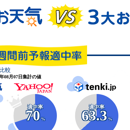
比較
26年08月07日集計の値
適中率
適中率
70
63.3
%
%