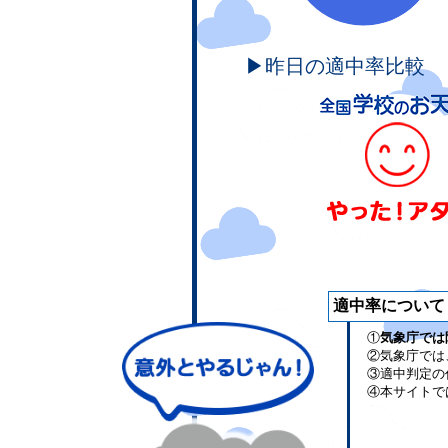
▶昨日の適中率比較
適中率について
①
気象庁では
②気象庁では
③適中判定の
④本サイトで