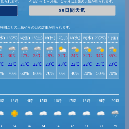
に見られます。
今日から１ヶ月先、１ヶ月以上先の天気が見られます。
90日間天気
1時間ごとの天気やその日の詳細が見られます。
(水)
(木)
(金)
(土)
(日)
(月)
(火)
(水)
(木)
(金)
13
14
15
16
17
18
19
20
21
7℃
30℃
27℃
28℃
28℃
32℃
24℃
32℃
34℃
35℃
1℃
22℃
21℃
22℃
23℃
23℃
22℃
22℃
25℃
23℃
0%
70%
60%
80%
70%
0%
40%
20%
50%
70%
2時
13時
14時
15時
16時
17時
18時
19時
20時
2
3
34
34
34
34
32
31
30
29