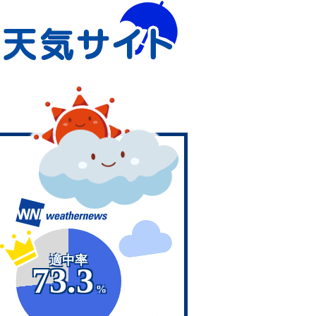
適中率
73.3
%