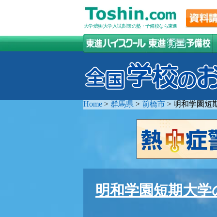
大学受験(大学入試)対策の塾・予備校なら東進
Home
>
群馬県
>
前橋市
>
明和学園短
明和学園短期大学