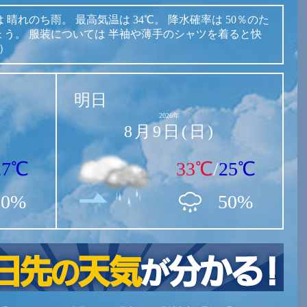
は
晴れのち雨。
最高気温は
34℃。
降水確率は
50％のた
ょう。
服装については
半袖や薄手のシャツを着ると快
表）
明日
2026年
8月9日(日)
27℃
33℃
/
25℃
50%
50%