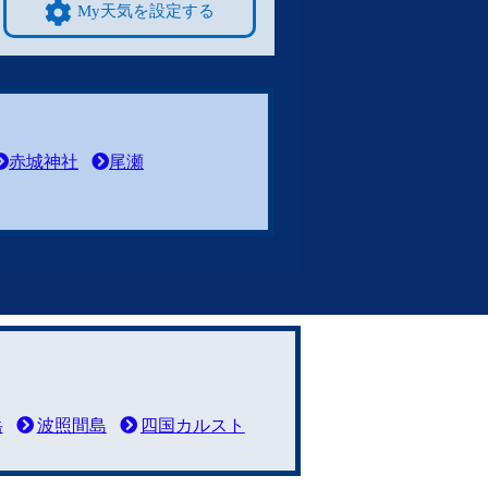
My天気を設定する
赤城神社
尾瀬
岳
波照間島
四国カルスト