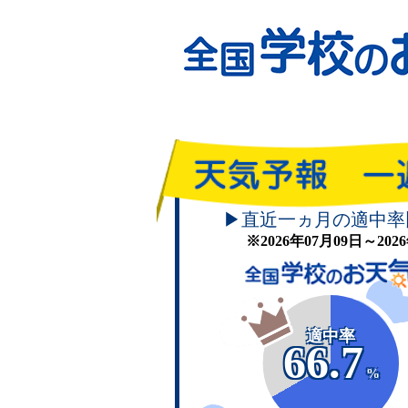
▶直近一ヵ月の適中率
※2026年07月09日～20
適中率
66.7
%