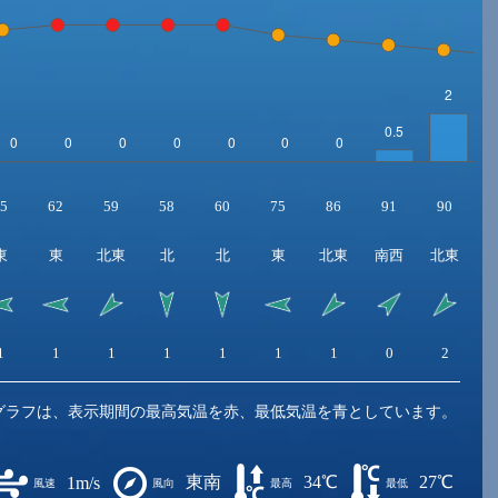
5
62
59
58
60
75
86
91
90
東
東
北東
北
北
東
北東
南西
北東
1
1
1
1
1
1
1
0
2
グラフは、表示期間の最高気温を赤、最低気温を青としています。
東南
34℃
27℃
1m/s
風速
風向
最高
最低