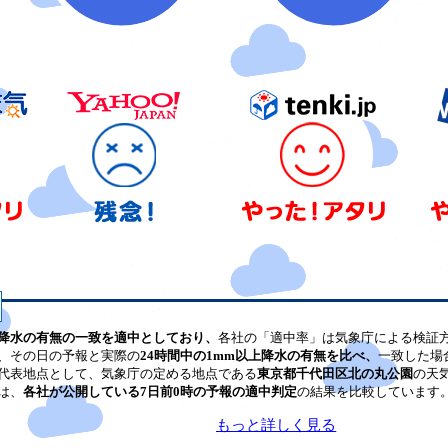
降水の有無の一致を適中としており、
各社の「適中率」は気象庁による検証
、その日の予報と実際の
24時間中の1mm以上降水の有無を比べ、
一致した場
代表地点として、気象庁の定める地点である
東京都千代田区北の丸公園
の天
は、
各社が公開している7日前0時の予報の適中判定
の結果を比較しています
もっと詳しく見る