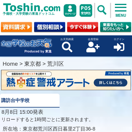
予備校・大学受験の東進ドットコム
MENU
お天気検索
会員登録
ログイン
Produced by 東進
Home
>
東京都
>
荒川区
諏訪台中学校
8月8日 15:00発表
リロードすると1時間ごとに更新されます。
所在地：
東京都荒川区西日暮里2丁目36-8