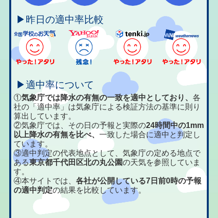
▶昨日の適中率比較
▶適中率について
①
気象庁では降水の有無の一致を適中としており、
各
社の「適中率」は気象庁による検証方法の基準に則り
算出しています。
②気象庁では、その日の予報と実際の
24時間中の1mm
以上降水の有無を比べ、
一致した場合に適中と判定し
ています。
③適中判定の代表地点として、気象庁の定める地点で
ある
東京都千代田区北の丸公園
の天気を参照していま
す。
④本サイトでは、
各社が公開している7日前0時の予報
の適中判定
の結果を比較しています。