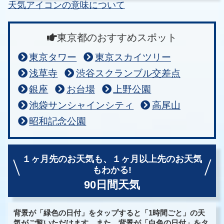
天気アイコンの意味について
東京都のおすすめスポット
東京タワー
東京スカイツリー
浅草寺
渋谷スクランブル交差点
銀座
お台場
上野公園
池袋サンシャインシティ
高尾山
昭和記念公園
１ヶ月先のお天気も、
１ヶ月以上先のお天気
もわかる!
90日間天気
背景が「緑色の日付」をタップすると「1時間ごと」の天
気がご覧いただけます。また、背景が「白色の日付」をタ