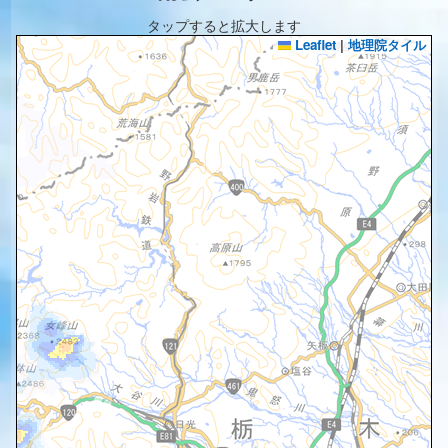
タップすると拡大します
Leaflet
|
地理院タイル