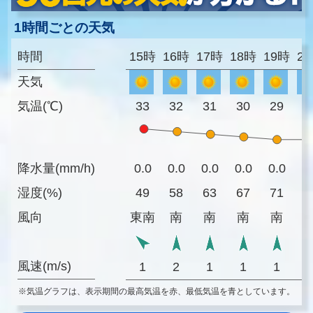
1時間ごとの天気
時間
15時
16時
17時
18時
19時
2
天気
気温(℃)
33
32
31
30
29
2
降水量(mm/h)
0.0
0.0
0.0
0.0
0.0
0
湿度(%)
49
58
63
67
71
7
風向
東南
南
南
南
南
風速(m/s)
1
2
1
1
1
※気温グラフは、表示期間の最高気温を赤、最低気温を青としています。