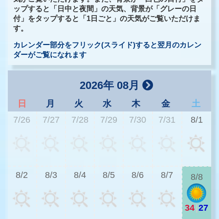
ップすると「日中と夜間」の天気、背景が「グレーの日
付」をタップすると「1日ごと」の天気がご覧いただけま
す。
カレンダー部分をフリック(スライド)すると翌月のカレン
ダーがご覧になれます
2026年 08月
日
月
火
水
木
金
土
7/26
7/27
7/28
7/29
7/30
7/31
8/1
3
8/2
8/3
8/4
8/5
8/6
8/7
8/8
34
|
27
3