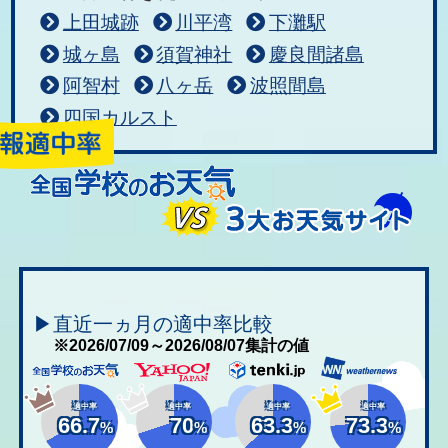
上田城跡
川平湾
下灘駅
城ヶ島
須賀神社
慶良間諸島
阿智村
八ヶ岳
波照間島
四国カルスト
▶直近一ヵ月の適中率比較
※2026/07/09～2026/08/07集計の値
適中率
適中率
適中率
適中率
66.7
70
63.3
73.3
%
%
%
%