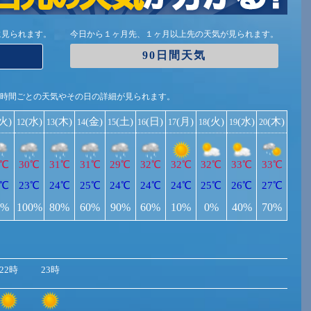
に見られます。
今日から１ヶ月先、１ヶ月以上先の天気が見られます。
90日間天気
1時間ごとの天気やその日の詳細が見られます。
(火)
(水)
(木)
(金)
(土)
(日)
(月)
(火)
(水)
(木)
12
13
14
15
16
17
18
19
20
1℃
30℃
31℃
31℃
29℃
32℃
32℃
32℃
33℃
33℃
2℃
23℃
24℃
25℃
24℃
24℃
24℃
25℃
26℃
27℃
0%
100%
80%
60%
90%
60%
10%
0%
40%
70%
22時
23時