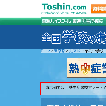
大学受験(大学入試)対策の塾・予備校なら東進
Home
>
東京都
>
足立区
>
栗島中学校
東京都では、 熱中症警戒アラート