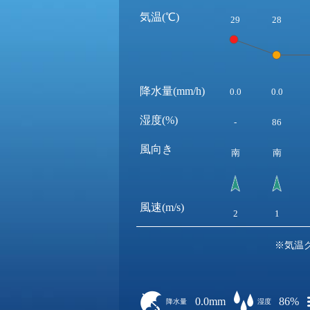
気温(℃)
29
28
降水量(mm/h)
0.0
0.0
湿度(%)
-
86
風向き
南
南
風速(m/s)
2
1
※気温
0.0mm
86%
降水量
湿度