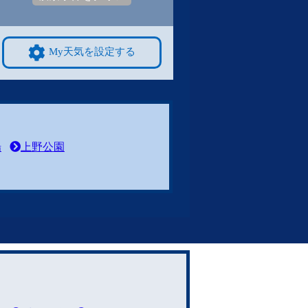
My天気を設定する
場
上野公園