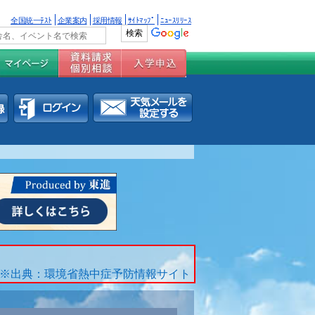
全国統一ﾃｽﾄ
企業案内
採用情報
ｻｲﾄﾏｯﾌﾟ
ﾆｭｰｽﾘﾘｰｽ
※出典：環境省熱中症予防情報サイト