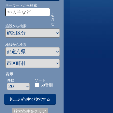
キーワードから検索
を
含
む
施設から検索
地域から検索
表示
件数
ソート
50音順
以上の条件で検索する
検索条件をクリア