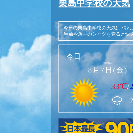
栗島中学校の天気
今日の栗島中学校の天気は
晴れ
半袖や薄手のシャツを着ると快
今日
2026年
8月7日(金)
33℃
/