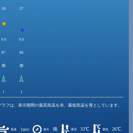
28
27
0.0
0.0
87
88
南
南
1
1
グラフは、表示期間の最高気温を赤、最低気温を青としています。
南
33℃
26℃
1m/s
風速
風向
最高
最低