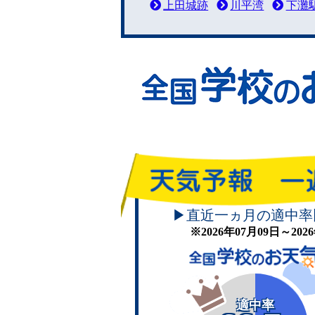
上田城跡
川平湾
下灘
▶直近一ヵ月の適中率
※2026年07月09日～20
適中率