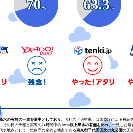
70
63.3
%
%
降水の有無の一致を適中としており、
各社の「適中率」は気象庁による検証
、その日の予報と実際の
24時間中の1mm以上降水の有無を比べ、
一致した場
代表地点として、気象庁の定める地点である
東京都千代田区北の丸公園
の天