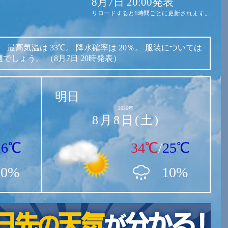
8月7日 20:00発表
リロードすると1時間ごとに更新されます。
。
最高気温は
33℃。
降水確率は
20％。
服装については
適でしょう。
（8月7日 20時発表）
明日
2026年
8月8日(土)
26℃
34℃
/
25℃
20%
10%