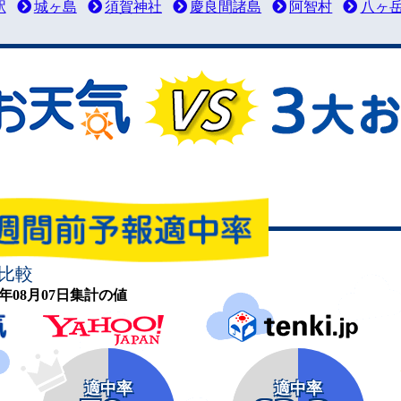
駅
城ヶ島
須賀神社
慶良間諸島
阿智村
八ヶ
比較
26年08月07日集計の値
適中率
適中率