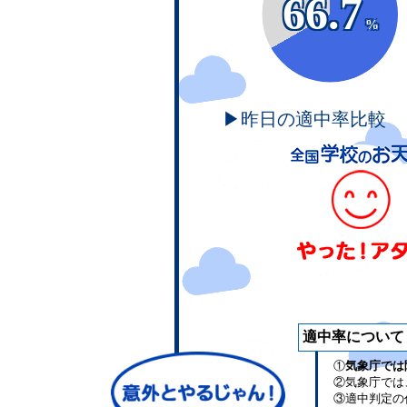
66.7
%
▶昨日の適中率比較
適中率について
①
気象庁では
②気象庁では
③適中判定の