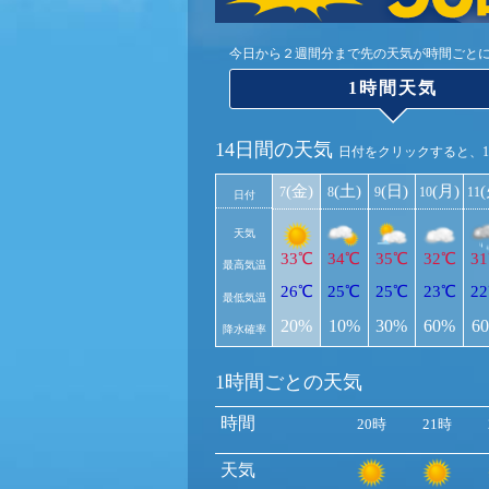
今日から２週間分まで先の天気が時間ごと
1時間天気
14日間の天気
日付をクリックすると、
(金)
(土)
(日)
(月)
7
8
9
10
11
日付
天気
33℃
34℃
35℃
32℃
3
最高気温
26℃
25℃
25℃
23℃
2
最低気温
20%
10%
30%
60%
6
降水確率
1時間ごとの天気
時間
20時
21時
天気