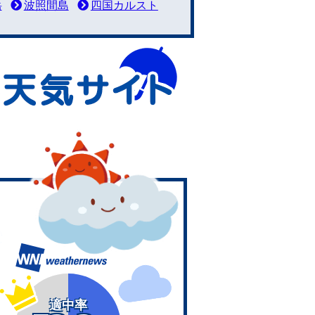
岳
波照間島
四国カルスト
適中率