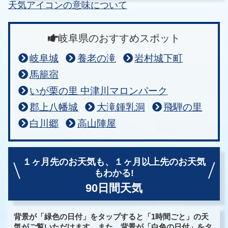
天気アイコンの意味について
岐阜県のおすすめスポット
岐阜城
養老の滝
岩村城下町
馬籠宿
いが栗の里 中津川マロンパーク
郡上八幡城
大滝鍾乳洞
飛騨の里
白川郷
高山陣屋
１ヶ月先のお天気も、
１ヶ月以上先のお天気
もわかる!
90日間天気
背景が「緑色の日付」をタップすると「1時間ごと」の天
気がご覧いただけます。また、背景が「白色の日付」をタ