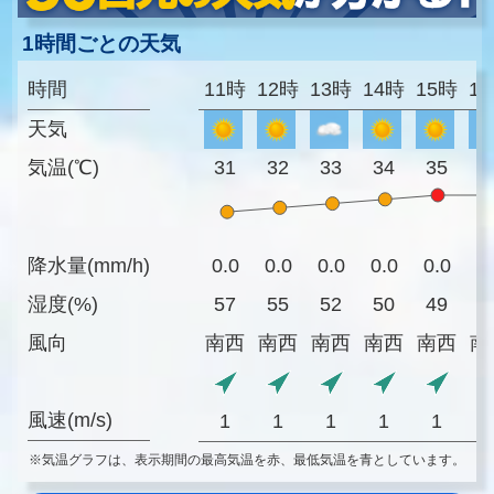
1時間ごとの天気
時間
11時
12時
13時
14時
15時
1
天気
気温(℃)
31
32
33
34
35
3
降水量(mm/h)
0.0
0.0
0.0
0.0
0.0
0
湿度(%)
57
55
52
50
49
4
風向
南西
南西
南西
南西
南西
南
風速(m/s)
1
1
1
1
1
※気温グラフは、表示期間の最高気温を赤、最低気温を青としています。