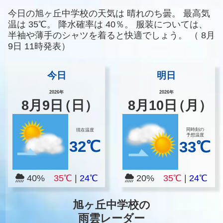
今日の旭ヶ丘中学校の天気は
晴れのち曇。
最高気
温は
35℃。
降水確率は
40％。
服装については、
半袖や薄手のシャツを着ると快適でしょう。
（
8月
9日 11時発表）
今日
明日
2026年
2026年
8
月
9
日
（日）
8
月
10
日
（月）
同時刻の
現在温度
予想温度
32℃
33℃
40%
35℃
|
24℃
20%
35℃
|
24℃
旭ヶ丘中学校の
雨雲レーダー