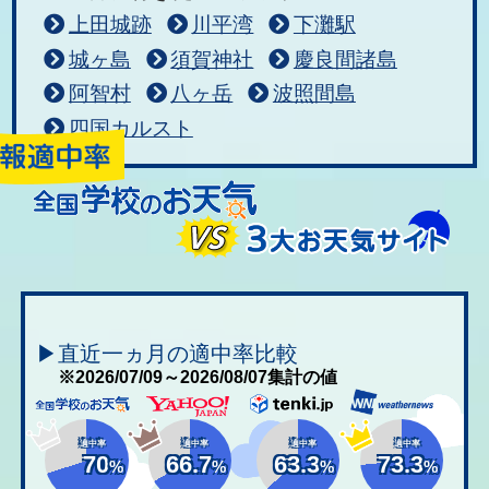
上田城跡
川平湾
下灘駅
城ヶ島
須賀神社
慶良間諸島
阿智村
八ヶ岳
波照間島
四国カルスト
▶直近一ヵ月の適中率比較
※2026/07/09～2026/08/07集計の値
適中率
適中率
適中率
適中率
70
66.7
63.3
73.3
%
%
%
%