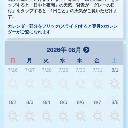
ップすると「日中と夜間」の天気、背景が「グレーの日
付」をタップすると「1日ごと」の天気がご覧いただけま
す。
カレンダー部分をフリック(スライド)すると翌月のカレン
ダーがご覧になれます
2026年 08月
日
月
火
水
木
金
土
7/26
7/27
7/28
7/29
7/30
7/31
8/1
2
8/2
8/3
8/4
8/5
8/6
8/7
8/8
3