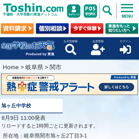
予備校・大学受験の東進ドットコム
MENU
お天気検索
会員登録
ログイン
Produced by 東進
Home
>
岐阜県
>
関市
旭ヶ丘中学校
8月9日 11:00発表
リロードすると1時間ごとに更新されます。
所在地：
岐阜県関市旭ヶ丘2丁目3-1