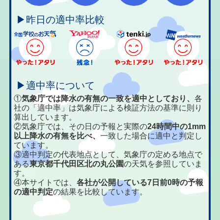
▶昨日の適中率比較
▶適中率について
①
気象庁では降水の有無の一致を適中としており、
各
社の「適中率」は気象庁による検証方法の基準に則り
算出しています。
②気象庁では、その日の予報と実際の
24時間中の1mm
以上降水の有無を比べ、
一致した場合に適中と判定し
ています。
③適中判定の代表地点として、気象庁の定める地点で
ある
東京都千代田区北の丸公園
の天気を参照していま
す。
④本サイトでは、
各社が公開している7日前0時の予報
の適中判定
の結果を比較しています。