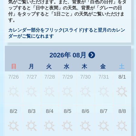
気がご覧いただけます。また、背景が「白色の日付」をタ
ップすると「日中と夜間」の天気、背景が「グレーの日
付」をタップすると「1日ごと」の天気がご覧いただけま
す。
カレンダー部分をフリック(スライド)すると翌月のカレン
ダーがご覧になれます
2026年 08月
日
月
火
水
木
金
土
7/26
7/27
7/28
7/29
7/30
7/31
8/1
3
8/2
8/3
8/4
8/5
8/6
8/7
8/8
3