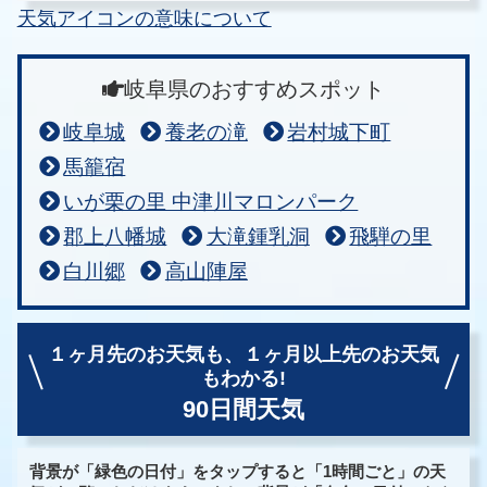
天気アイコンの意味について
岐阜県のおすすめスポット
岐阜城
養老の滝
岩村城下町
馬籠宿
いが栗の里 中津川マロンパーク
郡上八幡城
大滝鍾乳洞
飛騨の里
白川郷
高山陣屋
１ヶ月先のお天気も、
１ヶ月以上先のお天気
もわかる!
90日間天気
背景が「緑色の日付」をタップすると「1時間ごと」の天