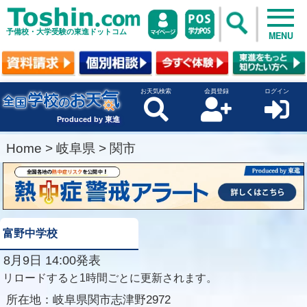
予備校・大学受験の東進ドットコム
MENU
お天気検索
会員登録
ログイン
Produced by 東進
Home
>
岐阜県
>
関市
富野中学校
8月9日 14:00発表
リロードすると1時間ごとに更新されます。
所在地：
岐阜県関市志津野2972