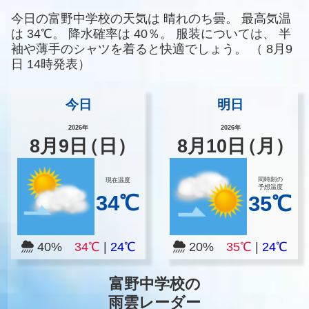
今日の富野中学校の天気は
晴れのち曇。
最高気温
は
34℃。
降水確率は
40％。
服装については、
半
袖や薄手のシャツを着ると快適でしょう。
（
8月9
日 14時発表）
今日
明日
2026年
2026年
8
月
9
日
（日）
8
月
10
日
（月）
同時刻の
現在温度
予想温度
34℃
35℃
40%
34℃
|
24℃
20%
35℃
|
24℃
富野中学校の
雨雲レーダー