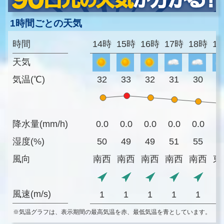
1時間ごとの天気
時間
14時
15時
16時
17時
18時
1
天気
気温(℃)
32
33
32
31
30
2
降水量(mm/h)
0.0
0.0
0.0
0.0
0.0
0
湿度(%)
50
49
49
51
55
6
風向
南西
南西
南西
南西
南西
東
風速(m/s)
1
1
1
1
1
※気温グラフは、表示期間の最高気温を赤、最低気温を青としています。