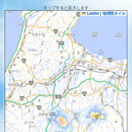
タップすると拡大します
Leaflet
|
地理院タイル