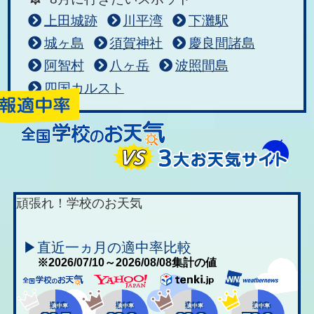
上田城跡
川平湾
下灘駅
城ヶ島
須賀神社
慶良間諸島
阿智村
八ヶ岳
波照間島
四国カルスト
頑張れ！学校のお天気
▶直近一ヵ月の適中率比較
※2026/07/10～2026/08/08集計の値
適中率
適中率
適中率
適中率