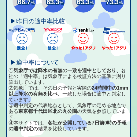
66.7
63.3
63.3
73.3
%
%
%
%
▶昨日の適中率比較
▶適中率について
①
気象庁では降水の有無の一致を適中としており、
各
社の「適中率」は気象庁による検証方法の基準に則り
算出しています。
②気象庁では、その日の予報と実際の
24時間中の1mm
以上降水の有無を比べ、
一致した場合に適中と判定し
ています。
③適中判定の代表地点として、気象庁の定める地点で
ある
東京都千代田区北の丸公園
の天気を参照していま
す。
④本サイトでは、
各社が公開している7日前0時の予報
の適中判定
の結果を比較しています。