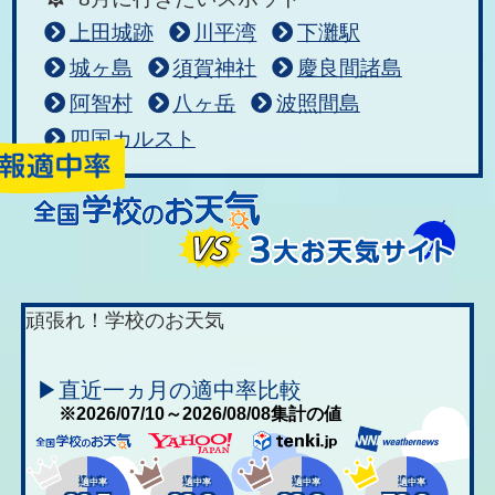
上田城跡
川平湾
下灘駅
城ヶ島
須賀神社
慶良間諸島
阿智村
八ヶ岳
波照間島
四国カルスト
頑張れ！学校のお天気
▶直近一ヵ月の適中率比較
※2026/07/10～2026/08/08集計の値
適中率
適中率
適中率
適中率