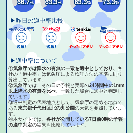
66.7
63.3
63.3
73.3
%
%
%
%
▶昨日の適中率比較
▶適中率について
①
気象庁では降水の有無の一致を適中としており、
各
社の「適中率」は気象庁による検証方法の基準に則り
算出しています。
②気象庁では、その日の予報と実際の
24時間中の1mm
以上降水の有無を比べ、
一致した場合に適中と判定し
ています。
③適中判定の代表地点として、気象庁の定める地点で
ある
東京都千代田区北の丸公園
の天気を参照していま
す。
④本サイトでは、
各社が公開している7日前0時の予報
の適中判定
の結果を比較しています。