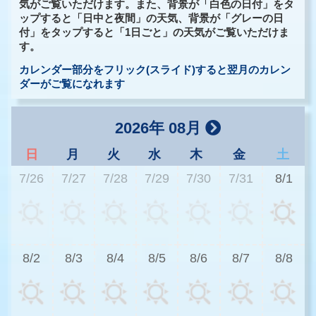
気がご覧いただけます。また、背景が「白色の日付」をタ
ップすると「日中と夜間」の天気、背景が「グレーの日
付」をタップすると「1日ごと」の天気がご覧いただけま
す。
カレンダー部分をフリック(スライド)すると翌月のカレン
ダーがご覧になれます
2026年 08月
日
月
火
水
木
金
土
7/26
7/27
7/28
7/29
7/30
7/31
8/1
2
8/2
8/3
8/4
8/5
8/6
8/7
8/8
3