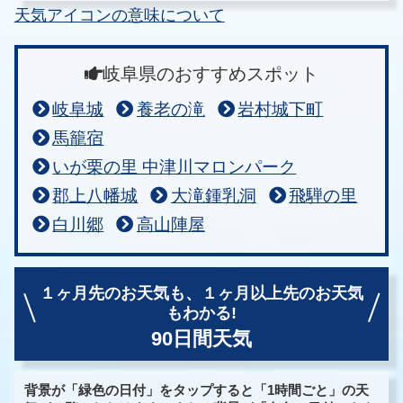
天気アイコンの意味について
岐阜県のおすすめスポット
岐阜城
養老の滝
岩村城下町
馬籠宿
いが栗の里 中津川マロンパーク
郡上八幡城
大滝鍾乳洞
飛騨の里
白川郷
高山陣屋
１ヶ月先のお天気も、
１ヶ月以上先のお天気
もわかる!
90日間天気
背景が「緑色の日付」をタップすると「1時間ごと」の天