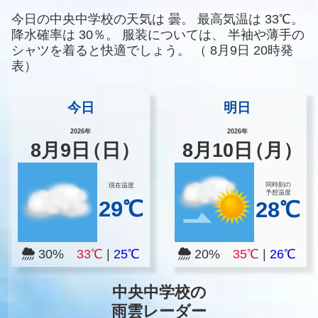
今日の中央中学校の天気は
曇。
最高気温は
33℃。
降水確率は
30％。
服装については、
半袖や薄手の
シャツを着ると快適でしょう。
（
8月9日 20時発
表）
今日
明日
2026年
2026年
8
月
9
日
（日）
8
月
10
日
（月）
同時刻の
現在温度
予想温度
29℃
28℃
30%
33℃
|
25℃
20%
35℃
|
26℃
中央中学校の
雨雲レーダー