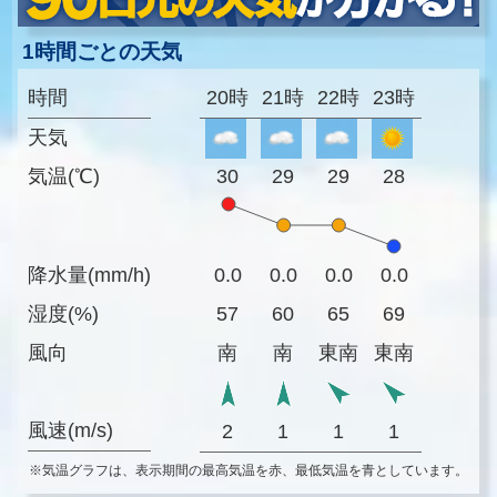
1時間ごとの天気
時間
20時
21時
22時
23時
天気
気温(℃)
30
29
29
28
降水量(mm/h)
0.0
0.0
0.0
0.0
湿度(%)
57
60
65
69
風向
南
南
東南
東南
風速(m/s)
2
1
1
1
※気温グラフは、表示期間の最高気温を赤、最低気温を青としています。