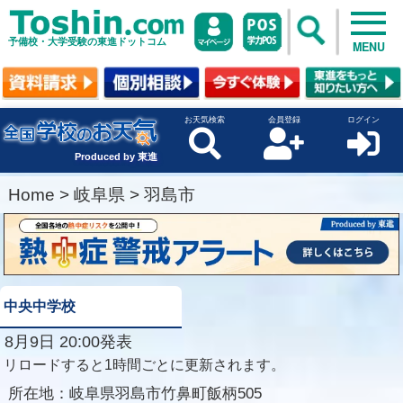
予備校・大学受験の東進ドットコム
MENU
お天気検索
会員登録
ログイン
Produced by 東進
Home
>
岐阜県
>
羽島市
中央中学校
8月9日 20:00発表
リロードすると1時間ごとに更新されます。
所在地：
岐阜県羽島市竹鼻町飯柄505