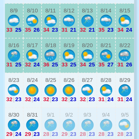
8/9
8/10
8/11
8/12
8/13
8/14
8/15
33
|
25
35
|
26
34
|
23
31
|
21
32
|
21
35
|
23
34
|
24
3
8/16
8/17
8/18
8/19
8/20
8/21
8/22
31
|
25
32
|
24
36
|
25
33
|
25
34
|
25
35
|
27
31
|
26
2
8/23
8/24
8/25
8/26
8/27
8/28
8/29
32
|
23
32
|
24
32
|
23
32
|
23
32
|
23
31
|
24
31
|
24
2
8/30
8/31
9/1
9/2
9/3
9/4
9/5
29
|
24
29
|
23
28
|
23
29
|
23
28
|
23
28
|
23
28
|
23