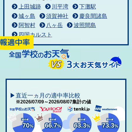
上田城跡
川平湾
下灘駅
城ヶ島
須賀神社
慶良間諸島
阿智村
八ヶ岳
波照間島
四国カルスト
▶直近一ヵ月の適中率比較
※2026/07/09～2026/08/07集計の値
適中率
適中率
適中率
適中率
70
66.7
63.3
73.3
%
%
%
%