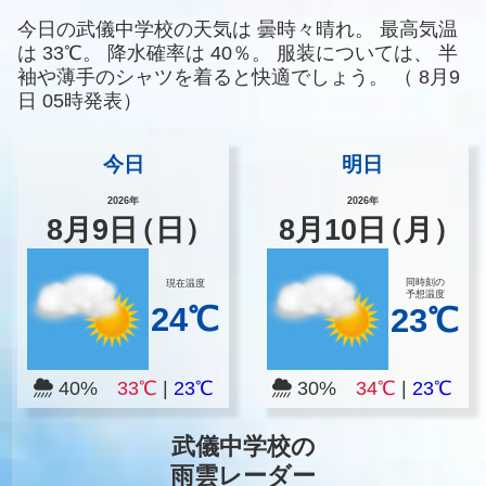
今日の武儀中学校の天気は
曇時々晴れ。
最高気温
は
33℃。
降水確率は
40％。
服装については、
半
袖や薄手のシャツを着ると快適でしょう。
（
8月9
日 05時発表）
今日
明日
2026年
2026年
8
月
9
日
（日）
8
月
10
日
（月）
同時刻の
現在温度
予想温度
24℃
23℃
40%
33℃
|
23℃
30%
34℃
|
23℃
武儀中学校の
雨雲レーダー