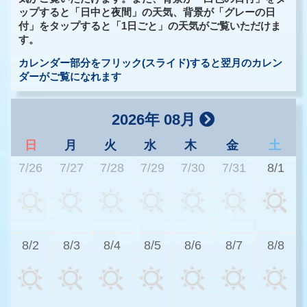
ップすると「日中と夜間」の天気、背景が「グレーの日
付」をタップすると「1日ごと」の天気がご覧いただけま
す。
カレンダー部分をフリック(スライド)すると翌月のカレン
ダーがご覧になれます
2026年 08月
日
月
火
水
木
金
土
7/26
7/27
7/28
7/29
7/30
7/31
8/1
3
8/2
8/3
8/4
8/5
8/6
8/7
8/8
3