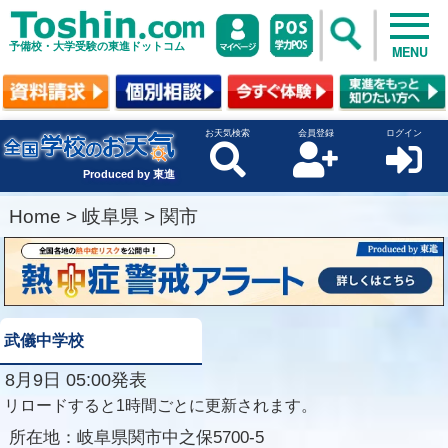
予備校・大学受験の東進ドットコム
MENU
お天気検索
会員登録
ログイン
Produced by 東進
Home
>
岐阜県
>
関市
武儀中学校
8月9日 05:00発表
リロードすると1時間ごとに更新されます。
所在地：
岐阜県関市中之保5700-5