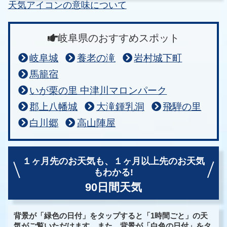
天気アイコンの意味について
岐阜県のおすすめスポット
岐阜城
養老の滝
岩村城下町
馬籠宿
いが栗の里 中津川マロンパーク
郡上八幡城
大滝鍾乳洞
飛騨の里
白川郷
高山陣屋
１ヶ月先のお天気も、
１ヶ月以上先のお天気
もわかる!
90日間天気
背景が「緑色の日付」をタップすると「1時間ごと」の天
気がご覧いただけます。また、背景が「白色の日付」をタ