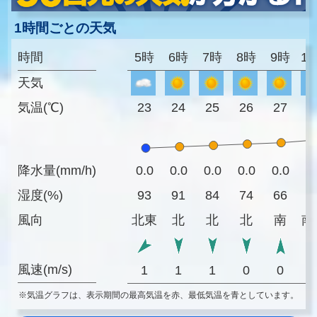
1時間ごとの天気
時間
5時
6時
7時
8時
9時
1
天気
気温(℃)
23
24
25
26
27
2
降水量(mm/h)
0.0
0.0
0.0
0.0
0.0
0
湿度(%)
93
91
84
74
66
6
風向
北東
北
北
北
南
南
風速(m/s)
1
1
1
0
0
※気温グラフは、表示期間の最高気温を赤、最低気温を青としています。