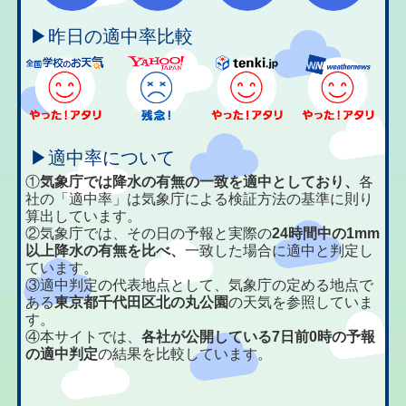
▶昨日の適中率比較
▶適中率について
①
気象庁では降水の有無の一致を適中としており、
各
社の「適中率」は気象庁による検証方法の基準に則り
算出しています。
②気象庁では、その日の予報と実際の
24時間中の1mm
以上降水の有無を比べ、
一致した場合に適中と判定し
ています。
③適中判定の代表地点として、気象庁の定める地点で
ある
東京都千代田区北の丸公園
の天気を参照していま
す。
④本サイトでは、
各社が公開している7日前0時の予報
の適中判定
の結果を比較しています。