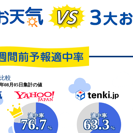
比較
26年08月05日集計の値
適中率
適中率
76.7
63.3
%
%