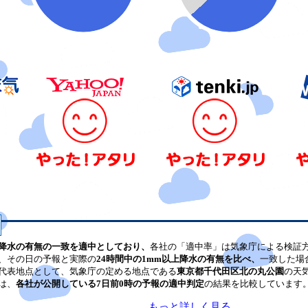
降水の有無の一致を適中としており、
各社の「適中率」は気象庁による検証
、その日の予報と実際の
24時間中の1mm以上降水の有無を比べ、
一致した場
代表地点として、気象庁の定める地点である
東京都千代田区北の丸公園
の天
は、
各社が公開している7日前0時の予報の適中判定
の結果を比較しています
もっと詳しく見る