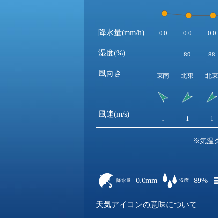
降水量(mm/h)
0.0
0.0
0.0
湿度(%)
-
89
88
風向き
東南
北東
北東
風速(m/s)
1
1
1
※気温
0.0mm
89%
降水量
湿度
天気アイコンの意味について