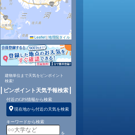
0.0
0.0
0.0
0.0
0.0
0.0
0.0
0.0
0.0
59
60
63
65
70
75
79
82
84
Leaflet
|
地理院タイル
南
南
南
南
南
南
南
東南
東
3
3
3
2
2
2
2
1
1
建物単位まで天気をピンポイント
検索!
ピンポイント天気予報検索
付近のGPS情報から検索
現在地から付近の天気を検索
キーワードから検索
を