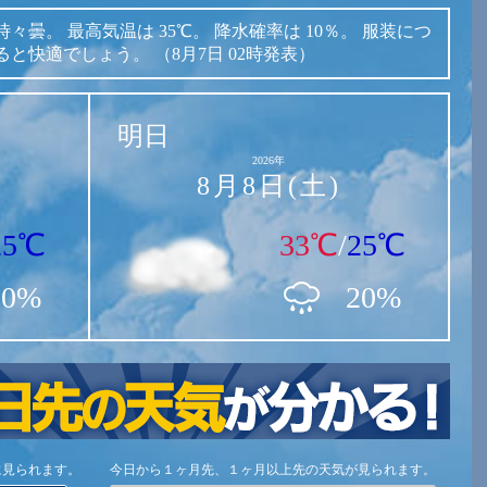
時々曇。
最高気温は
35℃。
降水確率は
10％。
服装につ
ると快適でしょう。
（8月7日 02時発表）
明日
2026年
8月8日(土)
25℃
33℃
/
25℃
10%
20%
に見られます。
今日から１ヶ月先、１ヶ月以上先の天気が見られます。