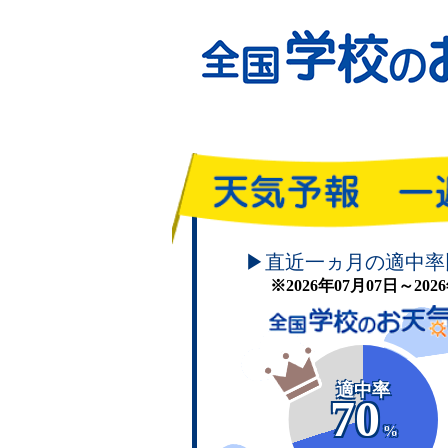
頑張れ！学校のお天気
▶直近一ヵ月の適中率
※2026年07月07日～20
適中率
70
%