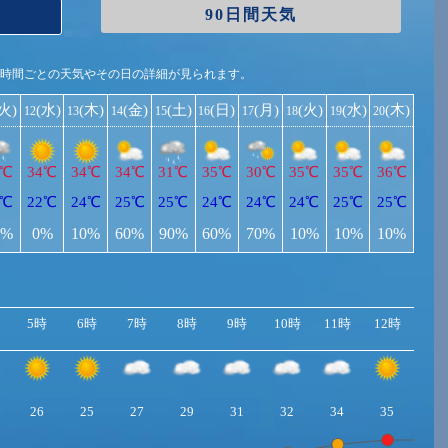
90日間天気
1時間ごとの天気やその日の詳細が見られます。
(火)
(水)
(木)
(金)
(土)
(日)
(月)
(火)
(水)
(木)
12
13
14
15
16
17
18
19
20
5℃
34℃
34℃
34℃
31℃
35℃
30℃
35℃
35℃
36℃
2℃
22℃
24℃
25℃
25℃
24℃
24℃
24℃
25℃
25℃
0%
0%
10%
60%
90%
60%
70%
10%
10%
10%
5時
6時
7時
8時
9時
10時
11時
12時
13
26
25
27
29
31
32
34
35
35