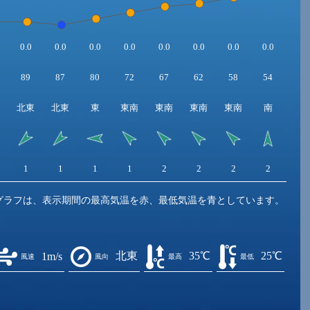
0.0
0.0
0.0
0.0
0.0
0.0
0.0
0.0
0.0
89
87
80
72
67
62
58
54
55
北東
北東
東
東南
東南
東南
東南
南
南
1
1
1
1
2
2
2
2
3
グラフは、表示期間の最高気温を赤、最低気温を青としています。
北東
35℃
25℃
1m/s
風速
風向
最高
最低