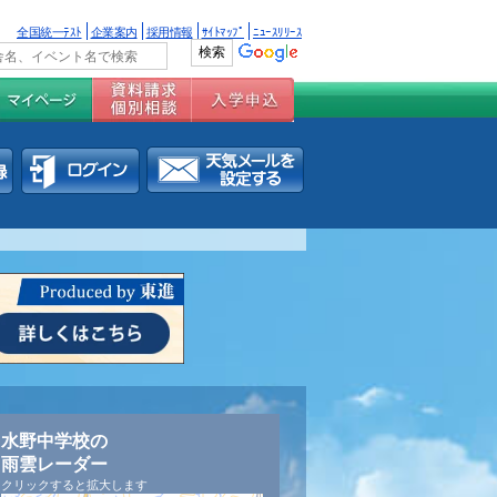
全国統一ﾃｽﾄ
企業案内
採用情報
ｻｲﾄﾏｯﾌﾟ
ﾆｭｰｽﾘﾘｰｽ
水野中学校の
雨雲レーダー
クリックすると拡大します