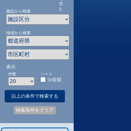
含
む
施設から検索
地域から検索
表示
件数
ソート
50音順
以上の条件で検索する
検索条件をクリア