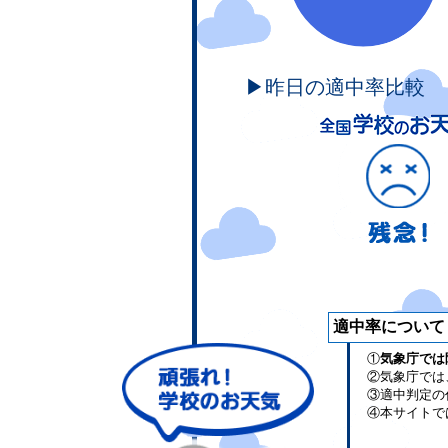
▶昨日の適中率比較
適中率について
①
気象庁では
②気象庁では
③適中判定の
④本サイトで