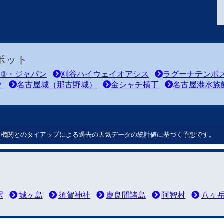
ポット
ド®・ジャパン
刈谷ハイウェイオアシス
ラグーナテンボ
ク
名古屋城（那古野城）
金シャチ横丁
名古屋港水族
ート機関とのタイアップによる過去の天気データの統計値に基づく予想です。
駅
城ヶ島
須賀神社
慶良間諸島
阿智村
八ヶ