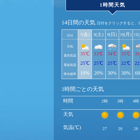
1時間天気
14日間の天気
日付をクリックすると、
(金)
(土)
(日)
(月)
7
8
9
10
11
日付
天気
35℃
33℃
34℃
35℃
3
最高気温
25℃
25℃
25℃
22℃
2
最低気温
10%
20%
30%
30%
6
降水確率
1時間ごとの天気
時間
2時
3時
4時
天気
気温(℃)
27
26
26