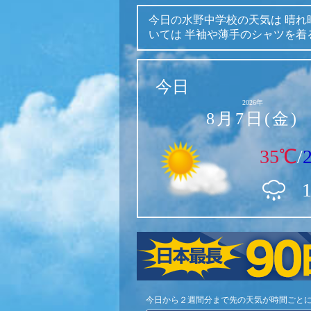
今日の水野中学校の天気は
晴れ
いては
半袖や薄手のシャツを着
今日
2026年
8月7日(金)
35℃
/
今日から２週間分まで先の天気が時間ごと