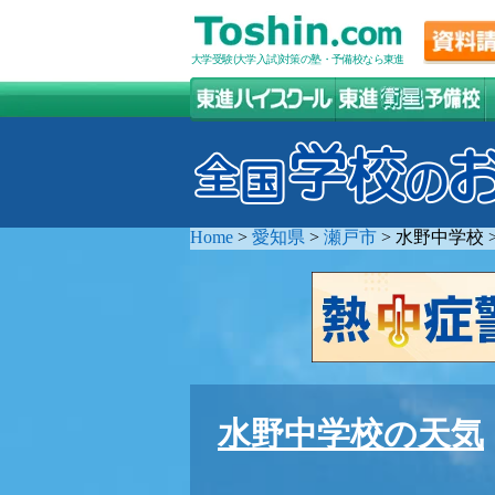
大学受験(大学入試)対策の塾・予備校なら東進
Home
>
愛知県
>
瀬戸市
>
水野中学校
水野中学校の天気