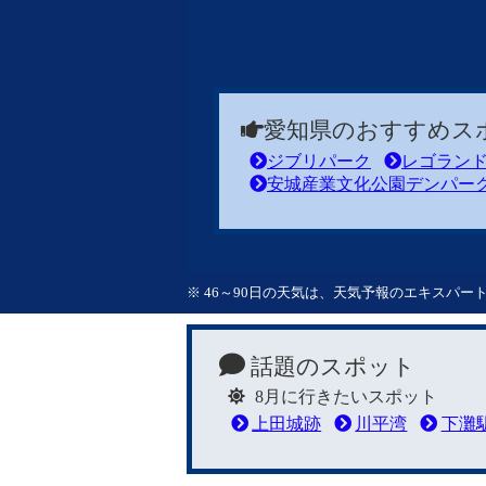
愛知県のおすすめス
ジブリパーク
レゴラン
安城産業文化公園デンパー
※ 46～90日の天気は、天気予報のエキスパ
話題のスポット
8月に行きたいスポット
上田城跡
川平湾
下灘