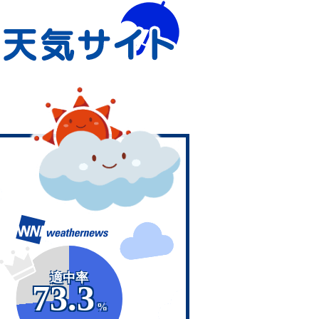
適中率
73.3
%