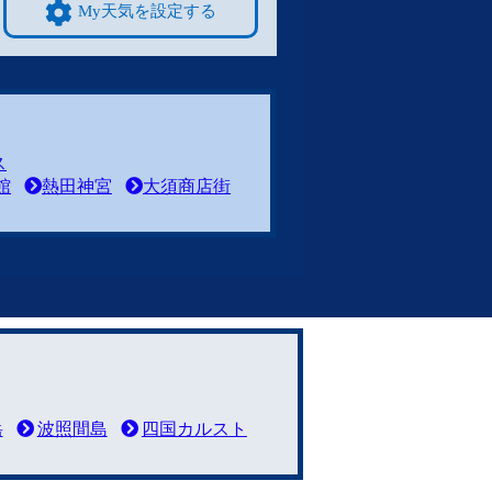
My天気を設定する
ス
館
熱田神宮
大須商店街
岳
波照間島
四国カルスト