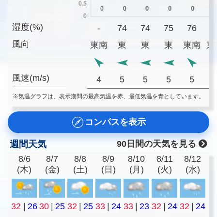
湿度(%)
-
74
74
75
76
7
風向
東南
東
東
東
東南
東
風速(m/s)
4
5
5
5
5
※気温グラフは、表示期間の最高気温を赤、最低気温を青としています。
コンパスを表示
週間天気
90日間の天気を見る
8/6
8/7
8/8
8/9
8/10
8/11
8/12
(木)
(金)
(土)
(日)
(月)
(火)
(水)
32
|
26
30
|
25
32
|
25
33
|
24
33
|
23
32
|
24
32
|
24