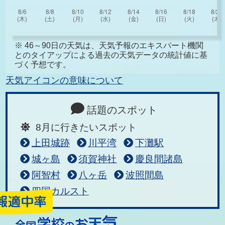
※ 46～90日の天気は、天気予報のエキスパート機関
とのタイアップによる過去の天気データの統計値に基
づく予想です。
天気アイコンの意味について
話題のスポット
8月に行きたいスポット
上田城跡
川平湾
下灘駅
城ヶ島
須賀神社
慶良間諸島
阿智村
八ヶ岳
波照間島
四国カルスト