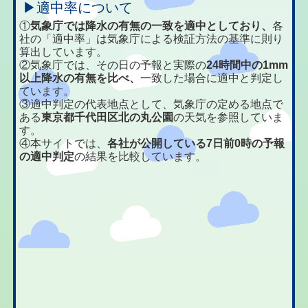
▶適中率について
①
気象庁では降水の有無の一致を適中としており、
各
社の「適中率」は気象庁による検証方法の基準に則り
算出しています。
②気象庁では、その日の予報と実際の
24時間中の1mm
以上降水の有無を比べ、
一致した場合に適中と判定し
ています。
③適中判定の代表地点として、気象庁の定める地点で
ある
東京都千代田区北の丸公園
の天気を参照していま
す。
④本サイトでは、
各社が公開している7日前0時の予報
の適中判定
の結果を比較しています。