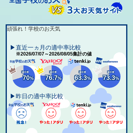
頑張れ！学校のお天気
▶直近一ヵ月の適中率比較
※2026/07/07～2026/08/05集計の値
適中率
適中率
適中率
適中率
70
76.7
63.3
73.3
%
%
%
%
▶昨日の適中率比較