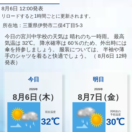
8月6日 12:00発表
リロードすると1時間ごとに更新されます。
所在地：
三重県伊勢市二俣4丁目5-3
今日の宮川中学校の天気は
晴れのち一時雨。
最高
気温は
32℃。
降水確率は
60％のため、外出時には
傘を持参しましょう。
服装については、
半袖や薄
手のシャツを着ると快適でしょう。
（
8月6日 12時
発表）
今日
明日
2026年
2026年
8
月
6
日
（木）
8
月
7
日
（金）
同時刻の
現在温度
予想温度
32℃
30℃