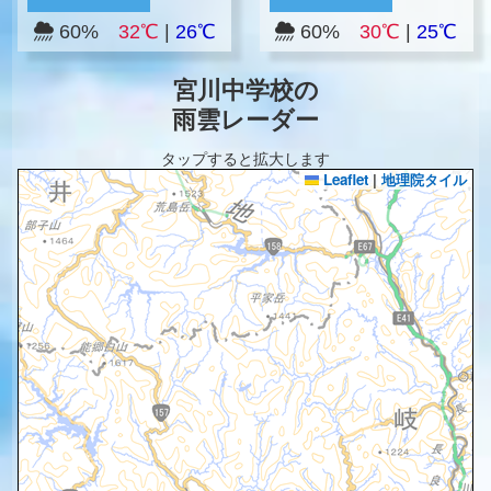
60%
32℃
|
26℃
60%
30℃
|
25℃
宮川中学校の
雨雲レーダー
タップすると拡大します
Leaflet
|
地理院タイル