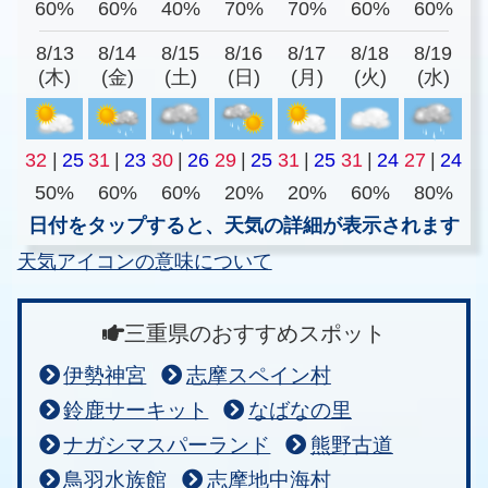
60%
60%
40%
70%
70%
60%
60%
8/13
8/14
8/15
8/16
8/17
8/18
8/19
(木)
(金)
(土)
(日)
(月)
(火)
(水)
32
|
25
31
|
23
30
|
26
29
|
25
31
|
25
31
|
24
27
|
24
50%
60%
60%
20%
20%
60%
80%
日付をタップすると、天気の詳細が表示されます
天気アイコンの意味について
三重県のおすすめスポット
伊勢神宮
志摩スペイン村
鈴鹿サーキット
なばなの里
ナガシマスパーランド
熊野古道
鳥羽水族館
志摩地中海村