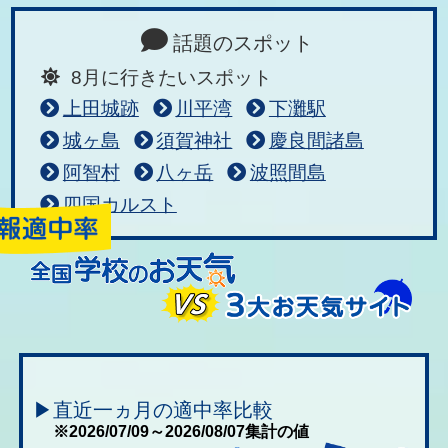
話題のスポット
8月に行きたいスポット
上田城跡
川平湾
下灘駅
城ヶ島
須賀神社
慶良間諸島
阿智村
八ヶ岳
波照間島
四国カルスト
▶直近一ヵ月の適中率比較
※2026/07/09～2026/08/07集計の値