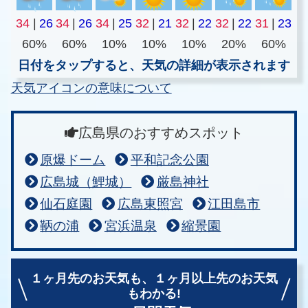
34
|
26
34
|
26
34
|
25
32
|
21
32
|
22
32
|
22
31
|
23
60%
60%
10%
10%
10%
20%
60%
日付をタップすると、天気の詳細が表示されます
天気アイコンの意味について
広島県のおすすめスポット
原爆ドーム
平和記念公園
広島城（鯉城）
厳島神社
仙石庭園
広島東照宮
江田島市
鞆の浦
宮浜温泉
縮景園
１ヶ月先のお天気も、
１ヶ月以上先のお天気
もわかる!