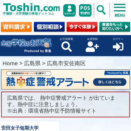
予備校・大学受験の東進ドットコム
MENU
お天気検索
会員登録
ログイン
Produced by 東進
Home
>
広島県
>
広島市安佐南区
広島県では、 熱中症警戒アラート が出ていま
す。熱中症に注意しましょう。
※出典：環境省熱中症予防情報サイト
安田女子短期大学