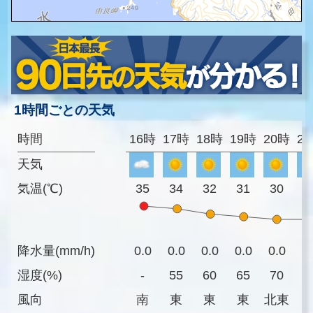
1時間ごとの天気
時間
16時
17時
18時
19時
20時
2
天気
気温(℃)
35
34
32
31
30
3
降水量(mm/h)
0.0
0.0
0.0
0.0
0.0
0
湿度(%)
-
55
60
65
70
7
風向
南
東
東
東
北東