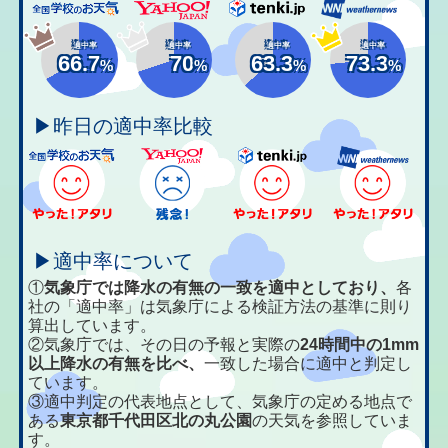
適中率
適中率
適中率
適中率
66.7
70
63.3
73.3
%
%
%
%
▶昨日の適中率比較
▶適中率について
①
気象庁では降水の有無の一致を適中としており、
各
社の「適中率」は気象庁による検証方法の基準に則り
算出しています。
②気象庁では、その日の予報と実際の
24時間中の1mm
以上降水の有無を比べ、
一致した場合に適中と判定し
ています。
③適中判定の代表地点として、気象庁の定める地点で
ある
東京都千代田区北の丸公園
の天気を参照していま
す。