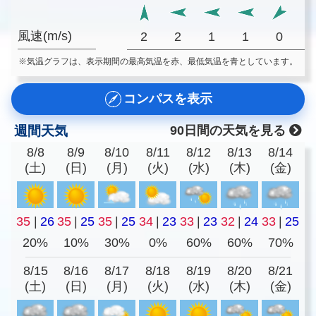
風速(m/s)
2
2
1
1
0
※気温グラフは、表示期間の最高気温を赤、最低気温を青としています。
コンパスを表示
週間天気
90日間の天気を見る
8/8
8/9
8/10
8/11
8/12
8/13
8/14
(土)
(日)
(月)
(火)
(水)
(木)
(金)
35
|
26
35
|
25
35
|
25
34
|
23
33
|
23
32
|
24
33
|
25
20%
10%
30%
0%
60%
60%
70%
8/15
8/16
8/17
8/18
8/19
8/20
8/21
(土)
(日)
(月)
(火)
(水)
(木)
(金)