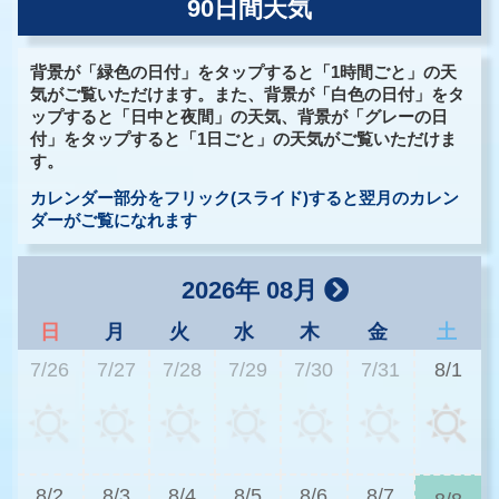
90日間天気
背景が「緑色の日付」をタップすると「1時間ごと」の天
気がご覧いただけます。また、背景が「白色の日付」をタ
ップすると「日中と夜間」の天気、背景が「グレーの日
付」をタップすると「1日ごと」の天気がご覧いただけま
す。
カレンダー部分をフリック(スライド)すると翌月のカレン
ダーがご覧になれます
2026年 08月
日
月
火
水
木
金
土
7/26
7/27
7/28
7/29
7/30
7/31
8/1
3
8/2
8/3
8/4
8/5
8/6
8/7