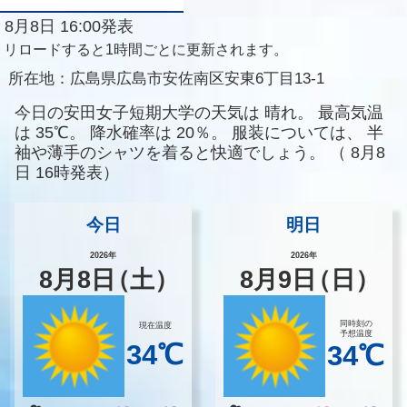
8月8日 16:00発表
リロードすると1時間ごとに更新されます。
所在地：
広島県広島市安佐南区安東6丁目13-1
今日の安田女子短期大学の天気は
晴れ。
最高気温
は
35℃。
降水確率は
20％。
服装については、
半
袖や薄手のシャツを着ると快適でしょう。
（
8月8
日 16時発表）
今日
明日
2026年
2026年
8
月
8
日
（土）
8
月
9
日
（日）
同時刻の
現在温度
予想温度
34℃
34℃