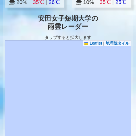
20%
35℃
|
26℃
10%
35℃
|
25℃
安田女子短期大学の
雨雲レーダー
タップすると拡大します
Leaflet
|
地理院タイル