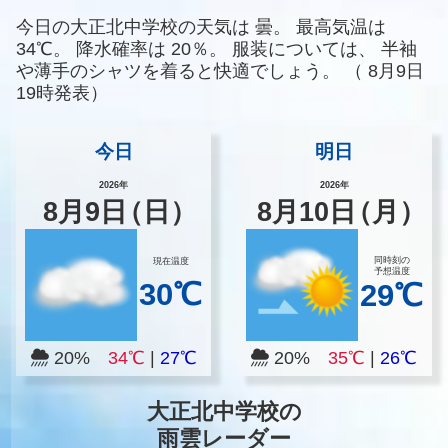
今日の大正北中学校の天気は
曇。
最高気温は
34℃。
降水確率は
20％。
服装については、
半袖
や薄手のシャツを着ると快適でしょう。
（
8月9日
19時発表）
今日
明日
2026年
2026年
8
月
9
日
（日）
8
月
10
日
（月）
同時刻の
現在温度
予想温度
30℃
29℃
20%
34℃
|
27℃
20%
35℃
|
26℃
大正北中学校の
雨雲レーダー