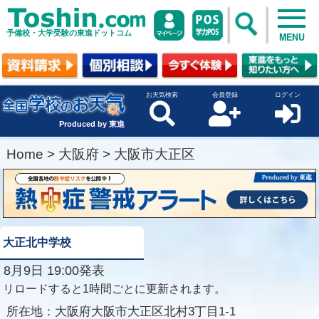
予備校・大学受験の東進ドットコム
MENU
お天気検索
会員登録
ログイン
Produced by 東進
Home
>
大阪府
>
大阪市大正区
大正北中学校
8月9日 19:00発表
リロードすると1時間ごとに更新されます。
所在地：
大阪府大阪市大正区北村3丁目1-1