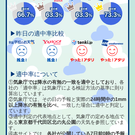
適中率
適中率
適中率
適中率
66.7
63.3
63.3
73.3
%
%
%
%
▶昨日の適中率比較
▶適中率について
①
気象庁では降水の有無の一致を適中としており、
各
社の「適中率」は気象庁による検証方法の基準に則り
算出しています。
②気象庁では、その日の予報と実際の
24時間中の1mm
以上降水の有無を比べ、
一致した場合に適中と判定し
ています。
③適中判定の代表地点として、気象庁の定める地点で
ある
東京都千代田区北の丸公園
の天気を参照していま
す。
④本サイトでは、
各社が公開している7日前0時の予報