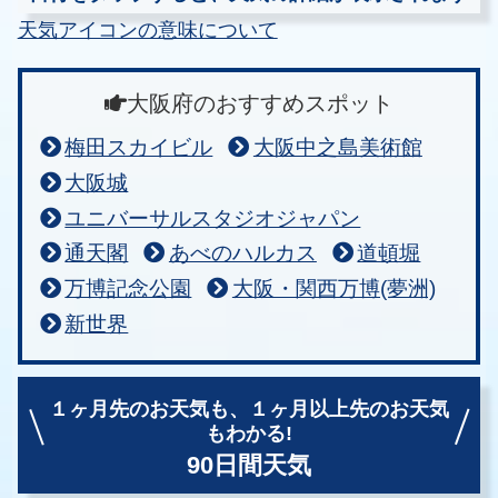
天気アイコンの意味について
大阪府のおすすめスポット
梅田スカイビル
大阪中之島美術館
大阪城
ユニバーサルスタジオジャパン
通天閣
あべのハルカス
道頓堀
万博記念公園
大阪・関西万博(夢洲)
新世界
１ヶ月先のお天気も、
１ヶ月以上先のお天気
もわかる!
90日間天気