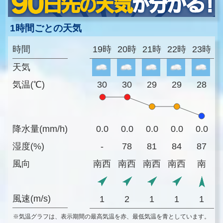
1時間ごとの天気
時間
19時
20時
21時
22時
23時
天気
気温(℃)
30
30
29
29
28
降水量(mm/h)
0.0
0.0
0.0
0.0
0.0
湿度(%)
-
78
81
84
87
風向
南西
南西
南西
南西
南
風速(m/s)
1
2
1
1
1
※気温グラフは、表示期間の最高気温を赤、最低気温を青としています。