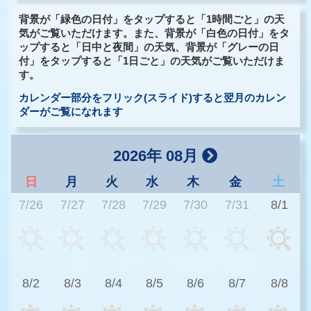
背景が「緑色の日付」をタップすると「1時間ごと」の天
気がご覧いただけます。また、背景が「白色の日付」をタ
ップすると「日中と夜間」の天気、背景が「グレーの日
付」をタップすると「1日ごと」の天気がご覧いただけま
す。
カレンダー部分をフリック(スライド)すると翌月のカレン
ダーがご覧になれます
2026年 08月
日
月
火
水
木
金
土
7/26
7/27
7/28
7/29
7/30
7/31
8/1
3
8/2
8/3
8/4
8/5
8/6
8/7
8/8