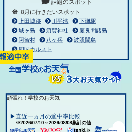
話題のスポット
8月に行きたいスポット
上田城跡
川平湾
下灘駅
城ヶ島
須賀神社
慶良間諸島
阿智村
八ヶ岳
波照間島
四国カルスト
頑張れ！学校のお天気
▶直近一ヵ月の適中率比較
※2026/07/10～2026/08/08集計の値