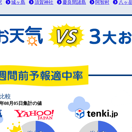
駅
城ヶ島
須賀神社
慶良間諸島
阿智村
八ヶ
比較
26年08月05日集計の値