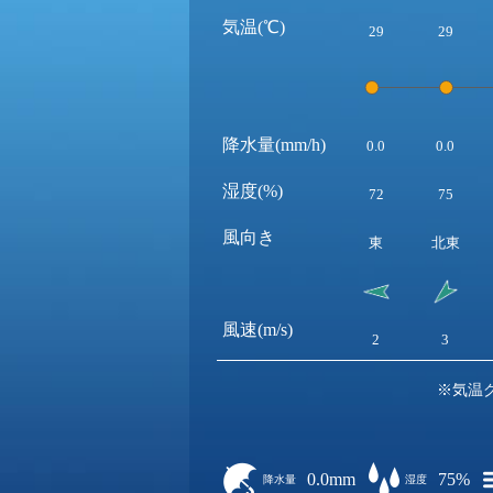
気温(℃)
29
29
降水量(mm/h)
0.0
0.0
湿度(%)
72
75
風向き
東
北東
風速(m/s)
2
3
※気温
0.0mm
75%
降水量
湿度