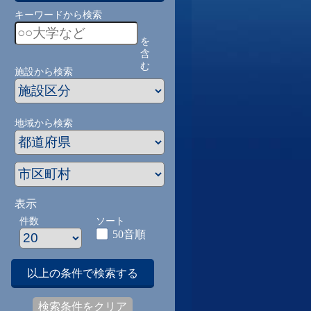
キーワードから検索
を
含
む
施設から検索
地域から検索
表示
件数
ソート
50音順
以上の条件で検索する
検索条件をクリア