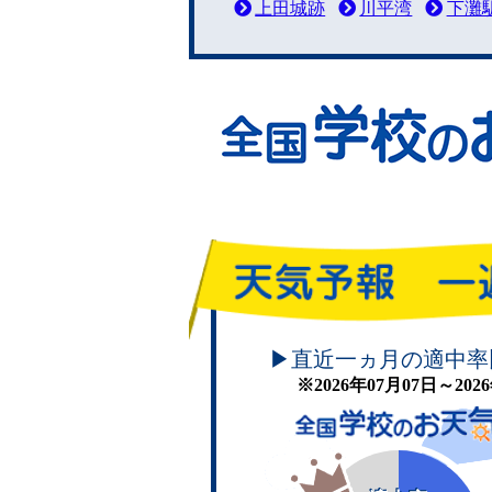
上田城跡
川平湾
下灘
頑張れ！学校のお天気
▶直近一ヵ月の適中率
※2026年07月07日～20