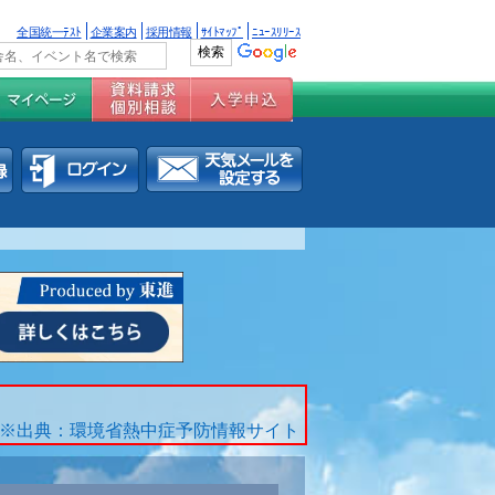
全国統一ﾃｽﾄ
企業案内
採用情報
ｻｲﾄﾏｯﾌﾟ
ﾆｭｰｽﾘﾘｰｽ
※出典：環境省熱中症予防情報サイト