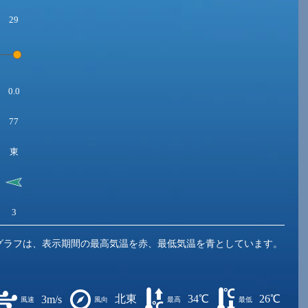
29
0.0
77
東
3
グラフは、表示期間の最高気温を赤、最低気温を青としています。
北東
34℃
26℃
3m/s
風速
風向
最高
最低