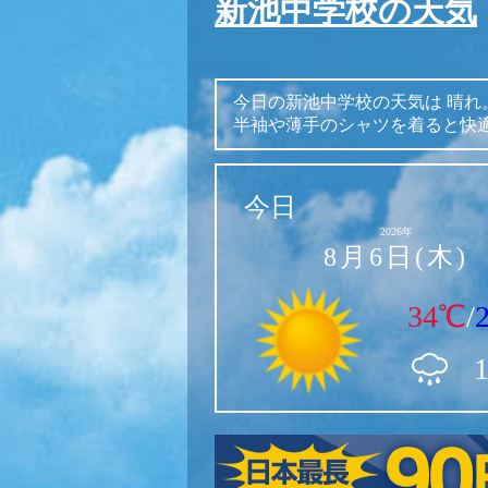
新池中学校の天気
今日の新池中学校の天気は
晴れ
半袖や薄手のシャツを着ると快
今日
2026年
8月6日(木)
34℃
/