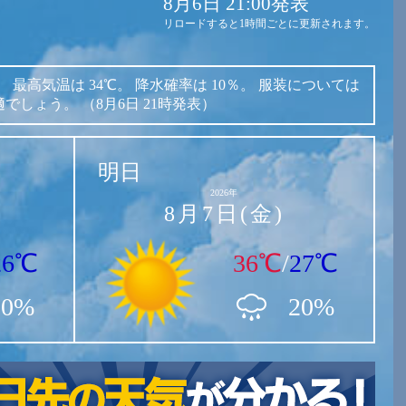
8月6日 21:00発表
リロードすると1時間ごとに更新されます。
。
最高気温は
34℃。
降水確率は
10％。
服装については
適でしょう。
（8月6日 21時発表）
明日
2026年
8月7日(金)
26℃
36℃
/
27℃
10%
20%