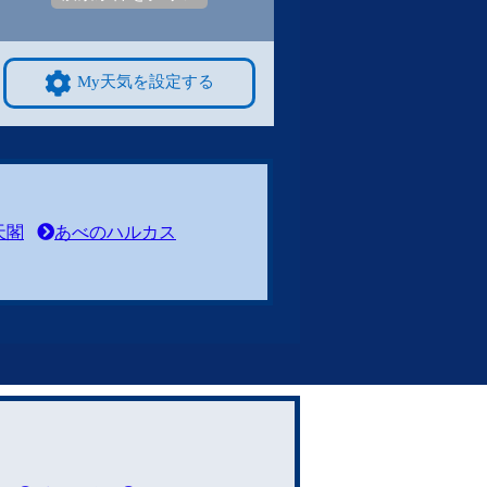
My天気を設定する
天閣
あべのハルカス