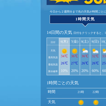
今日から２週間分まで先の天気が時間ごと
1時間天気
14日間の天気
日付をクリックすると、
(木)
(金)
(土)
(日)
6
7
8
9
10
日付
天気
34℃
36℃
36℃
32℃
3
最高気温
26℃
27℃
26℃
26℃
2
最低気温
10%
20%
20%
60%
6
降水確率
1時間ごとの天気
時間
21時
22時
天気