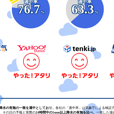
適中率
適中率
76.7
63.3
%
%
降水の有無の一致を適中としており、
各社の「適中率」は気象庁による検証
、その日の予報と実際の
24時間中の1mm以上降水の有無を比べ、
一致した場