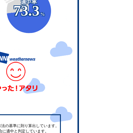
適中率
73.3
%
方法の基準に則り算出しています。
合に適中と判定しています。