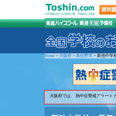
大学受験(大学入試)対策の塾・予備校なら東進
Home
>
大阪府
>
泉佐野市
>
新池中学
大阪府では、 熱中症警戒アラート