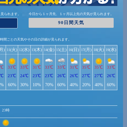
に見られます。
今日から１ヶ月先、１ヶ月以上先の天気が見られます。
90日間天気
1時間ごとの天気やその日の詳細が見られます。
(月)
(火)
(水)
(木)
(金)
(土)
(日)
(月)
(火)
(水)
11
12
13
14
15
16
17
18
19
3℃
33℃
33℃
31℃
33℃
33℃
31℃
35℃
35℃
33℃
5℃
23℃
24℃
23℃
23℃
26℃
26℃
27℃
27℃
26℃
0%
60%
30%
10%
70%
60%
40%
20%
40%
60%
23時