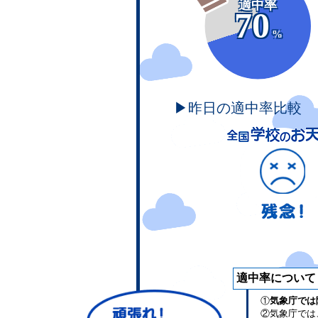
適中率
70
%
▶昨日の適中率比較
適中率について
①
気象庁では
②気象庁では