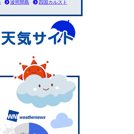
岳
波照間島
四国カルスト