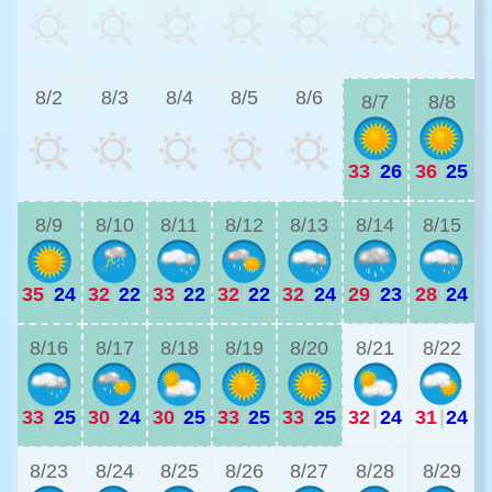
3
8/2
8/3
8/4
8/5
8/6
8/7
8/8
33
|
26
36
|
25
3
8/9
8/10
8/11
8/12
8/13
8/14
8/15
35
|
24
32
|
22
33
|
22
32
|
22
32
|
24
29
|
23
28
|
24
2
8/16
8/17
8/18
8/19
8/20
8/21
8/22
33
|
25
30
|
24
30
|
25
33
|
25
33
|
25
32
|
24
31
|
24
2
8/23
8/24
8/25
8/26
8/27
8/28
8/29