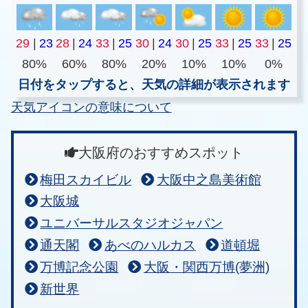
29
|
23
28
|
24
33
|
25
30
|
24
30
|
25
33
|
25
33
|
25
80%
60%
80%
20%
10%
10%
0%
日付をタップすると、天気の詳細が表示されます
天気アイコンの意味について
大阪府のおすすめスポット
梅田スカイビル
大阪中之島美術館
大阪城
ユニバーサルスタジオジャパン
通天閣
あべのハルカス
道頓堀
万博記念公園
大阪・関西万博(夢洲)
新世界