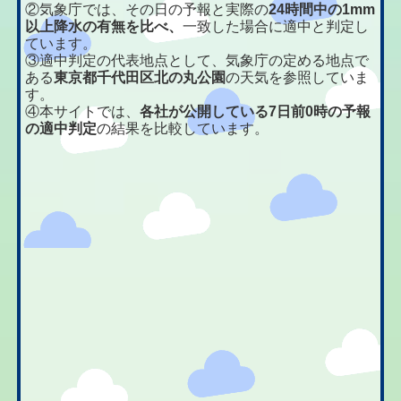
②気象庁では、その日の予報と実際の
24時間中の1mm
以上降水の有無を比べ、
一致した場合に適中と判定し
ています。
③適中判定の代表地点として、気象庁の定める地点で
ある
東京都千代田区北の丸公園
の天気を参照していま
す。
④本サイトでは、
各社が公開している7日前0時の予報
の適中判定
の結果を比較しています。