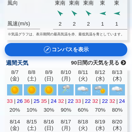
風向
東南
東南
東南
東
東
風速(m/s)
2
2
2
1
1
※気温グラフは、表示期間の最高気温を赤、最低気温を青としています。
コンパスを表示
週間天気
90日間の天気を見る
8/7
8/8
8/9
8/10
8/11
8/12
8/13
(金)
(土)
(日)
(月)
(火)
(水)
(木)
33
|
26
36
|
25
35
|
24
32
|
22
33
|
22
32
|
22
32
|
24
20%
10%
30%
90%
60%
70%
80%
8/14
8/15
8/16
8/17
8/18
8/19
8/20
(金)
(土)
(日)
(月)
(火)
(水)
(木)