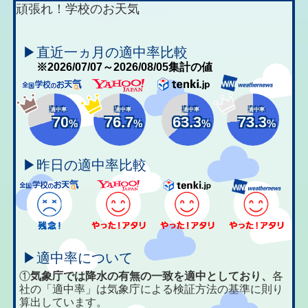
頑張れ！学校のお天気
▶直近一ヵ月の適中率比較
※2026/07/07～2026/08/05集計の値
適中率
適中率
適中率
適中率
70
76.7
63.3
73.3
%
%
%
%
▶昨日の適中率比較
▶適中率について
①
気象庁では降水の有無の一致を適中としており、
各
社の「適中率」は気象庁による検証方法の基準に則り
算出しています。