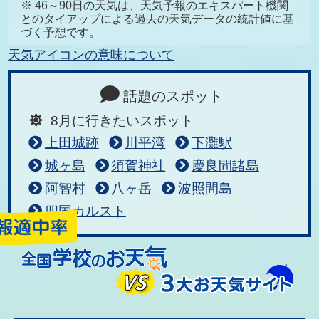
※ 46～90日の天気は、天気予報のエキスパート機関
とのタイアップによる過去の天気データの統計値に基
づく予想です。
天気アイコンの意味について
話題のスポット
8月に行きたいスポット
上田城跡
川平湾
下灘駅
城ヶ島
須賀神社
慶良間諸島
阿智村
八ヶ岳
波照間島
四国カルスト