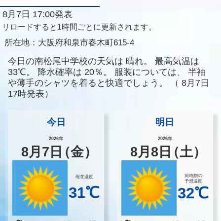
8月7日 17:00発表
リロードすると1時間ごとに更新されます。
所在地：
大阪府和泉市春木町615-4
今日の南松尾中学校の天気は
晴れ。
最高気温は
33℃。
降水確率は
20％。
服装については、
半袖
や薄手のシャツを着ると快適でしょう。
（
8月7日
17時発表）
今日
明日
2026年
2026年
8
月
7
日
（金）
8
月
8
日
（土）
同時刻の
現在温度
予想温度
31℃
32℃