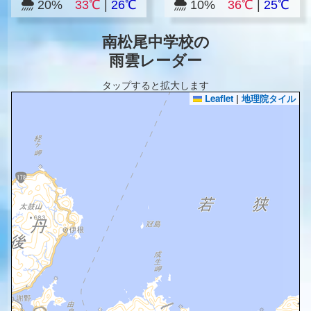
20%
33℃
|
26℃
10%
36℃
|
25℃
南松尾中学校の
雨雲レーダー
タップすると拡大します
Leaflet
|
地理院タイル