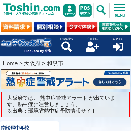
予備校・大学受験の東進ドットコム
MENU
お天気検索
会員登録
ログイン
Produced by 東進
Home
>
大阪府
>
和泉市
大阪府では、 熱中症警戒アラート が出ていま
す。熱中症に注意しましょう。
※出典：環境省熱中症予防情報サイト
南松尾中学校