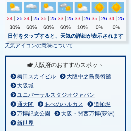
34
|
25
34
|
25
35
|
25
33
|
25
33
|
26
35
|
26
34
|
25
30%
60%
60%
60%
10%
0%
0%
日付をタップすると、天気の詳細が表示されます
天気アイコンの意味について
大阪府のおすすめスポット
梅田スカイビル
大阪中之島美術館
大阪城
ユニバーサルスタジオジャパン
通天閣
あべのハルカス
道頓堀
万博記念公園
大阪・関西万博(夢洲)
新世界