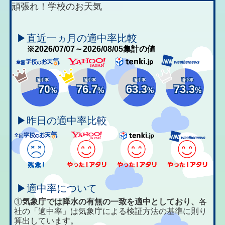
頑張れ！学校のお天気
▶直近一ヵ月の適中率比較
※2026/07/07～2026/08/05集計の値
適中率
適中率
適中率
適中率
70
76.7
63.3
73.3
%
%
%
%
▶昨日の適中率比較
▶適中率について
①
気象庁では降水の有無の一致を適中としており、
各
社の「適中率」は気象庁による検証方法の基準に則り
算出しています。