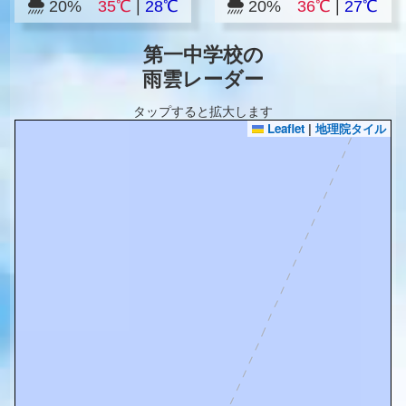
20%
35℃
|
28℃
20%
36℃
|
27℃
第一中学校の
雨雲レーダー
タップすると拡大します
Leaflet
|
地理院タイル