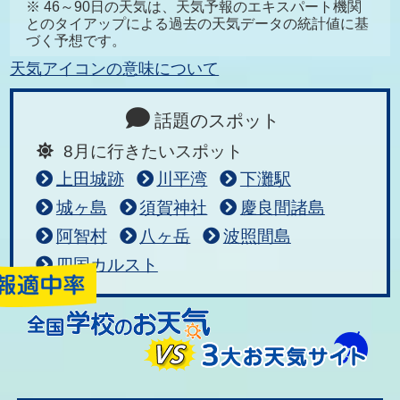
※ 46～90日の天気は、天気予報のエキスパート機関
とのタイアップによる過去の天気データの統計値に基
づく予想です。
天気アイコンの意味について
話題のスポット
8月に行きたいスポット
上田城跡
川平湾
下灘駅
城ヶ島
須賀神社
慶良間諸島
阿智村
八ヶ岳
波照間島
四国カルスト