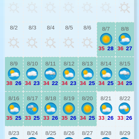
3
8/2
8/3
8/4
8/5
8/6
8/7
8/8
35
|
28
36
|
27
3
8/9
8/10
8/11
8/12
8/13
8/14
8/15
38
|
26
34
|
23
34
|
22
34
|
23
34
|
25
34
|
25
34
|
25
2
8/16
8/17
8/18
8/19
8/20
8/21
8/22
35
|
25
33
|
25
33
|
26
35
|
26
34
|
25
33
|
26
33
|
26
2
8/23
8/24
8/25
8/26
8/27
8/28
8/29