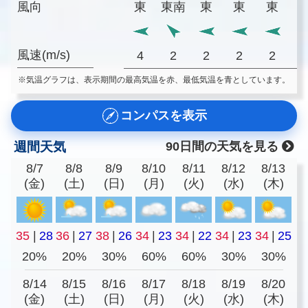
風向
東
東南
東
東
東
風速(m/s)
4
2
2
2
2
※気温グラフは、表示期間の最高気温を赤、最低気温を青としています。
コンパスを表示
週間天気
90日間の天気を見る
8/7
8/8
8/9
8/10
8/11
8/12
8/13
(金)
(土)
(日)
(月)
(火)
(水)
(木)
35
|
28
36
|
27
38
|
26
34
|
23
34
|
22
34
|
23
34
|
25
20%
20%
30%
60%
60%
30%
30%
8/14
8/15
8/16
8/17
8/18
8/19
8/20
(金)
(土)
(日)
(月)
(火)
(水)
(木)