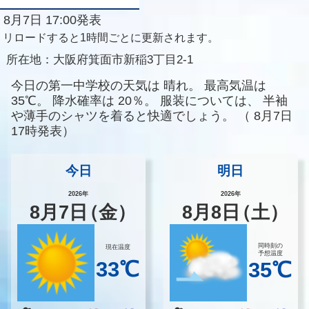
8月7日 17:00発表
リロードすると1時間ごとに更新されます。
所在地：
大阪府箕面市新稲3丁目2-1
今日の第一中学校の天気は
晴れ。
最高気温は
35℃。
降水確率は
20％。
服装については、
半袖
や薄手のシャツを着ると快適でしょう。
（
8月7日
17時発表）
今日
明日
2026年
2026年
8
月
7
日
（金）
8
月
8
日
（土）
同時刻の
現在温度
予想温度
33℃
35℃