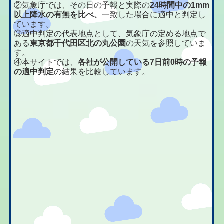
②気象庁では、その日の予報と実際の
24時間中の1mm
以上降水の有無を比べ、
一致した場合に適中と判定し
ています。
③適中判定の代表地点として、気象庁の定める地点で
ある
東京都千代田区北の丸公園
の天気を参照していま
す。
④本サイトでは、
各社が公開している7日前0時の予報
の適中判定
の結果を比較しています。