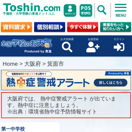
予備校・大学受験の東進ドットコム
MENU
お天気検索
会員登録
ログイン
Produced by 東進
Home
>
大阪府
>
箕面市
大阪府では、 熱中症警戒アラート が出ていま
す。熱中症に注意しましょう。
※出典：環境省熱中症予防情報サイト
第一中学校