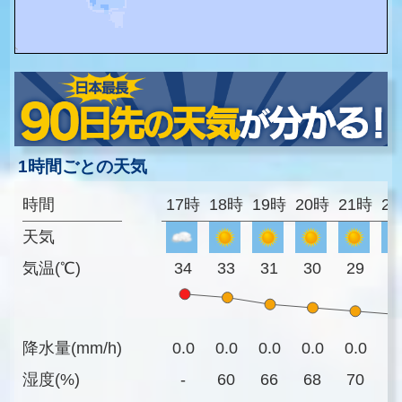
1時間ごとの天気
時間
17時
18時
19時
20時
21時
2
天気
気温(℃)
34
33
31
30
29
2
降水量(mm/h)
0.0
0.0
0.0
0.0
0.0
0
湿度(%)
-
60
66
68
70
7