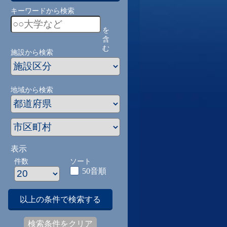
キーワードから検索
を
含
む
施設から検索
地域から検索
表示
件数
ソート
50音順
以上の条件で検索する
検索条件をクリア