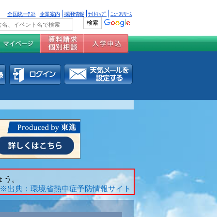
全国統一ﾃｽﾄ
企業案内
採用情報
ｻｲﾄﾏｯﾌﾟ
ﾆｭｰｽﾘﾘｰｽ
ょう。
※出典：環境省熱中症予防情報サイト