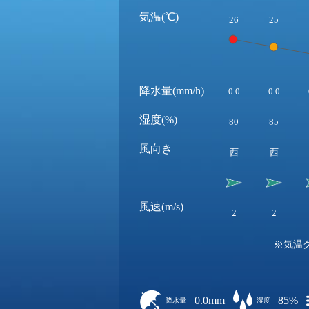
気温(℃)
26
25
降水量(mm/h)
0.0
0.0
湿度(%)
80
85
風向き
西
西
風速(m/s)
2
2
※気温
0.0mm
85%
降水量
湿度