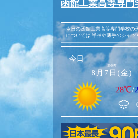
函館工業高等専門
今日の函館工業高等専門学校の
については
半袖や薄手のシャツ
今日
2026年
8月7日(金)
28℃
/