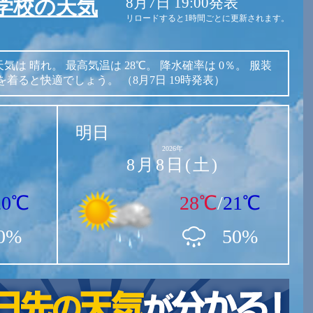
8月7日 19:00発表
学校の天気
リロードすると1時間ごとに更新されます。
天気は
晴れ。
最高気温は
28℃。
降水確率は
0％。
服装
を着ると快適でしょう。
（8月7日 19時発表）
明日
2026年
8月8日(土)
20℃
28℃
/
21℃
0%
50%