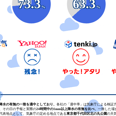
73.3
63.3
%
%
降水の有無の一致を適中としており、
各社の「適中率」は気象庁による検証
、その日の予報と実際の
24時間中の1mm以上降水の有無を比べ、
一致した場
代表地点として、気象庁の定める地点である
東京都千代田区北の丸公園
の天