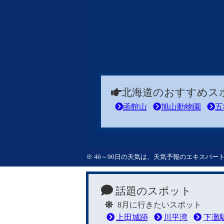
北海道のおすすめス
函館山
旭山動物園
五
※ 46～90日の天気は、天気予報のエキスパ
話題のスポット
8月に行きたいスポット
上田城跡
川平湾
下灘