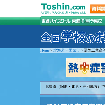
大学受験(大学入試)対策の塾・予備校なら東進
Home
>
北海道
>
函館市
>
函館工業高
北海道（網走・北見・紋別地方）で