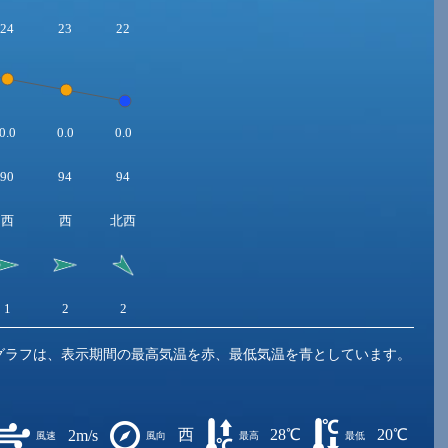
24
23
22
0.0
0.0
0.0
90
94
94
西
西
北西
1
2
2
グラフは、表示期間の最高気温を赤、最低気温を青としています。
西
28℃
20℃
2m/s
風速
風向
最高
最低