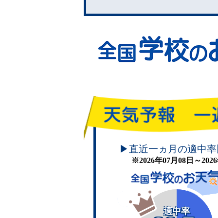
頑張れ！学校のお天気
▶直近一ヵ月の適中率
※2026年07月08日～20
適中率