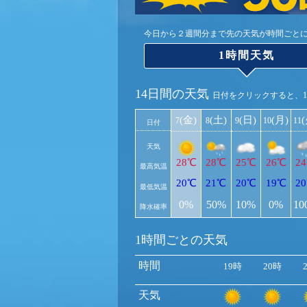
今日から２週間分まで先の天気が時間ごと
1時間天気
14日間の天気
日付をクリックすると、
(金)
(土)
(日)
(月)
7
8
9
10
11
日付
天気
28℃
28℃
25℃
26℃
2
最高気温
20℃
21℃
20℃
19℃
2
最低気温
0%
50%
10%
0%
10
降水確率
1時間ごとの天気
時間
19時
20時
天気