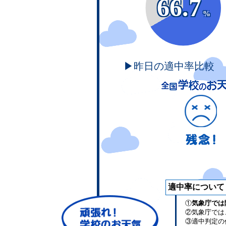
66.7
%
▶昨日の適中率比較
適中率について
①
気象庁では
②気象庁では
③適中判定の