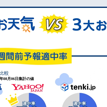
比較
26年08月06日集計の値
適中率
適中率