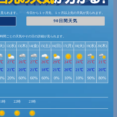
に見られます。
今日から１ヶ月先、１ヶ月以上先の天気が見られます。
90日間天気
1時間ごとの天気やその日の詳細が見られます。
(火)
(水)
(木)
(金)
(土)
(日)
(月)
(火)
(水)
(木)
12
13
14
15
16
17
18
19
20
4℃
27℃
26℃
27℃
26℃
29℃
24℃
24℃
25℃
21℃
0℃
21℃
20℃
21℃
18℃
21℃
20℃
21℃
20℃
20℃
0%
20%
60%
60%
60%
0%
10%
10%
90%
80%
21時
22時
23時