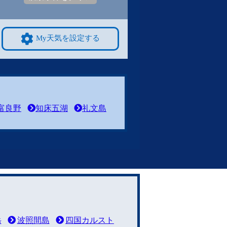
My天気を設定する
富良野
知床五湖
礼文島
岳
波照間島
四国カルスト