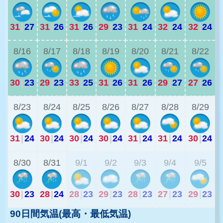
31
|
27
31
|
26
31
|
26
29
|
23
31
|
24
32
|
24
32
|
24
2
8/16
8/17
8/18
8/19
8/20
8/21
8/22
30
|
23
29
|
23
33
|
25
31
|
26
31
|
26
29
|
27
27
|
26
2
8/23
8/24
8/25
8/26
8/27
8/28
8/29
31
|
24
30
|
24
30
|
24
30
|
24
31
|
24
31
|
24
30
|
24
2
8/30
8/31
9/1
9/2
9/3
9/4
9/5
30
|
23
28
|
24
28
|
23
29
|
23
28
|
23
27
|
23
29
|
23
90日間気温(最高・最低気温)