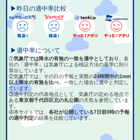
▶昨日の適中率比較
▶適中率について
①
気象庁では降水の有無の一致を適中としており、
各
社の「適中率」は気象庁による検証方法の基準に則り
算出しています。
②気象庁では、その日の予報と実際の
24時間中の1mm
以上降水の有無を比べ、
一致した場合に適中と判定し
ています。
③適中判定の代表地点として、気象庁の定める地点で
ある
東京都千代田区北の丸公園
の天気を参照していま
す。
④本サイトでは、
各社が公開している7日前0時の予報
の適中判定
の結果を比較しています。