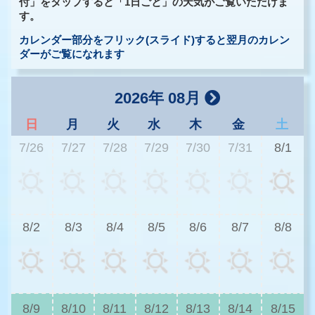
付」をタップすると「1日ごと」の天気がご覧いただけま
す。
カレンダー部分をフリック(スライド)すると翌月のカレン
ダーがご覧になれます
2026年 08月
日
月
火
水
木
金
土
7/26
7/27
7/28
7/29
7/30
7/31
8/1
3
8/2
8/3
8/4
8/5
8/6
8/7
8/8
2
8/9
8/10
8/11
8/12
8/13
8/14
8/15