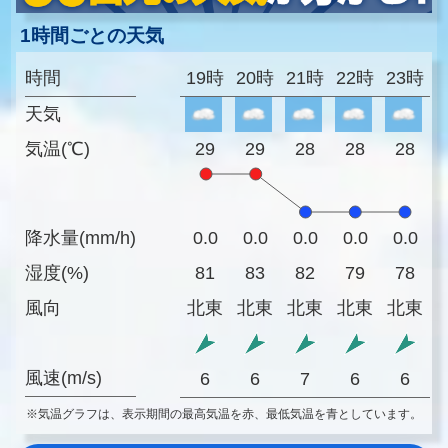
1時間ごとの天気
時間
19時
20時
21時
22時
23時
天気
気温(℃)
29
29
28
28
28
降水量(mm/h)
0.0
0.0
0.0
0.0
0.0
湿度(%)
81
83
82
79
78
風向
北東
北東
北東
北東
北東
風速(m/s)
6
6
7
6
6
※気温グラフは、表示期間の最高気温を赤、最低気温を青としています。