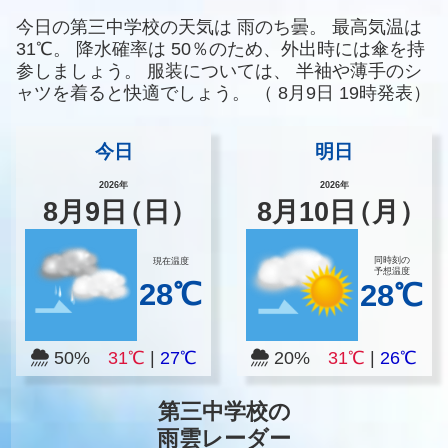
今日の第三中学校の天気は
雨のち曇。
最高気温は
31℃。
降水確率は
50％のため、外出時には傘を持
参しましょう。
服装については、
半袖や薄手のシ
ャツを着ると快適でしょう。
（
8月9日 19時発表）
今日
明日
2026年
2026年
8
月
9
日
（日）
8
月
10
日
（月）
同時刻の
現在温度
予想温度
28℃
28℃
50%
31℃
|
27℃
20%
31℃
|
26℃
第三中学校の
雨雲レーダー