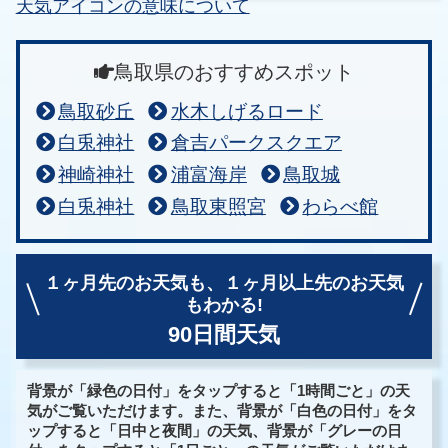
天気アイコンの意味について
鳥取県のおすすめスポット
鳥取砂丘
水木しげるロード
白兎神社
倉吉パークスクエア
神崎神社
浦富海岸
鳥取城
白兎神社
鳥取東照宮
わらべ館
１ヶ月先のお天気も、
１ヶ月以上先のお天気
もわかる!
90日間天気
背景が「緑色の日付」をタップすると「1時間ごと」の天
気がご覧いただけます。また、背景が「白色の日付」をタ
ップすると「日中と夜間」の天気、背景が「グレーの日