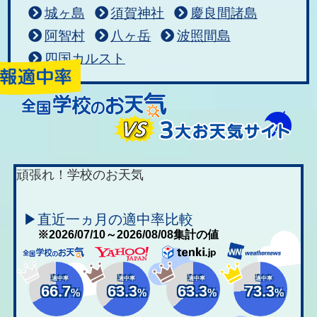
城ヶ島
須賀神社
慶良間諸島
阿智村
八ヶ岳
波照間島
四国カルスト
頑張れ！学校のお天気
▶直近一ヵ月の適中率比較
※2026/07/10～2026/08/08集計の値
適中率
適中率
適中率
適中率
66.7
63.3
63.3
73.3
%
%
%
%