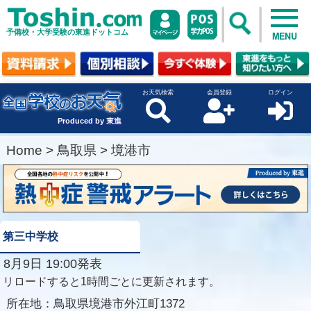
予備校・大学受験の東進ドットコム
MENU
お天気検索
会員登録
ログイン
Produced by 東進
Home
>
鳥取県
>
境港市
第三中学校
8月9日 19:00発表
リロードすると1時間ごとに更新されます。
所在地：
鳥取県境港市外江町1372