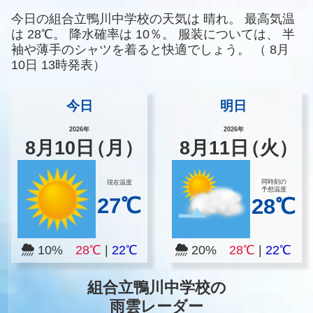
今日の組合立鴨川中学校の天気は
晴れ。
最高気温
は
28℃。
降水確率は
10％。
服装については、
半
袖や薄手のシャツを着ると快適でしょう。
（
8月
10日 13時発表）
今日
明日
2026年
2026年
8
月
10
日
（月）
8
月
11
日
（火）
同時刻の
現在温度
予想温度
27℃
28℃
10%
28℃
|
22℃
20%
28℃
|
22℃
組合立鴨川中学校の
雨雲レーダー