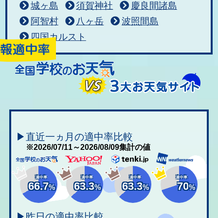
城ヶ島
須賀神社
慶良間諸島
阿智村
八ヶ岳
波照間島
四国カルスト
▶直近一ヵ月の適中率比較
※2026/07/11～2026/08/09集計の値
適中率
適中率
適中率
適中率
66.7
63.3
63.3
70
%
%
%
%
▶昨日の適中率比較