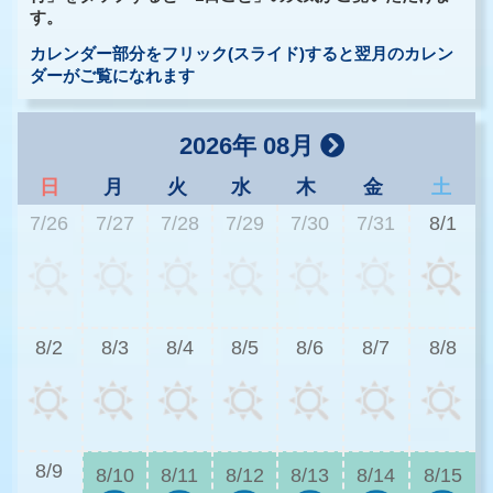
す。
カレンダー部分をフリック(スライド)すると翌月のカレン
ダーがご覧になれます
2026年 08月
日
月
火
水
木
金
土
7/26
7/27
7/28
7/29
7/30
7/31
8/1
3
8/2
8/3
8/4
8/5
8/6
8/7
8/8
2
8/9
8/10
8/11
8/12
8/13
8/14
8/15