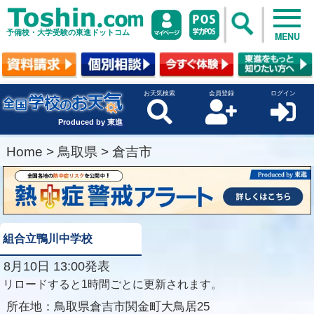
予備校・大学受験の東進ドットコム
MENU
お天気検索
会員登録
ログイン
Produced by 東進
Home
>
鳥取県
>
倉吉市
組合立鴨川中学校
8月10日 13:00発表
リロードすると1時間ごとに更新されます。
所在地：
鳥取県倉吉市関金町大鳥居25