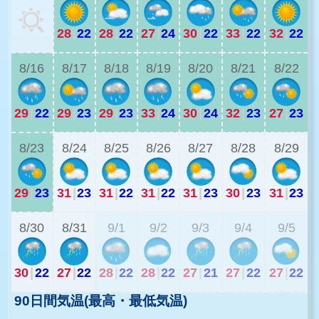
28
|
22
28
|
22
27
|
24
30
|
22
33
|
22
32
|
22
2
8/16
8/17
8/18
8/19
8/20
8/21
8/22
29
|
22
29
|
23
29
|
23
33
|
24
30
|
24
32
|
23
27
|
23
2
8/23
8/24
8/25
8/26
8/27
8/28
8/29
29
|
23
31
|
23
31
|
22
31
|
22
31
|
23
30
|
23
31
|
23
2
8/30
8/31
9/1
9/2
9/3
9/4
9/5
30
|
22
27
|
22
28
|
22
28
|
22
27
|
21
27
|
22
27
|
22
90日間気温(最高・最低気温)