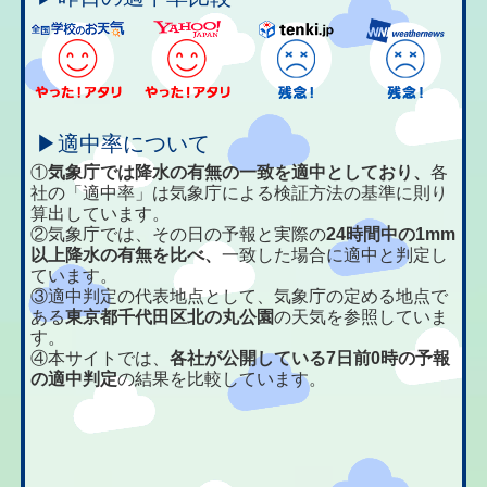
▶適中率について
①
気象庁では降水の有無の一致を適中としており、
各
社の「適中率」は気象庁による検証方法の基準に則り
算出しています。
②気象庁では、その日の予報と実際の
24時間中の1mm
以上降水の有無を比べ、
一致した場合に適中と判定し
ています。
③適中判定の代表地点として、気象庁の定める地点で
ある
東京都千代田区北の丸公園
の天気を参照していま
す。
④本サイトでは、
各社が公開している7日前0時の予報
の適中判定
の結果を比較しています。