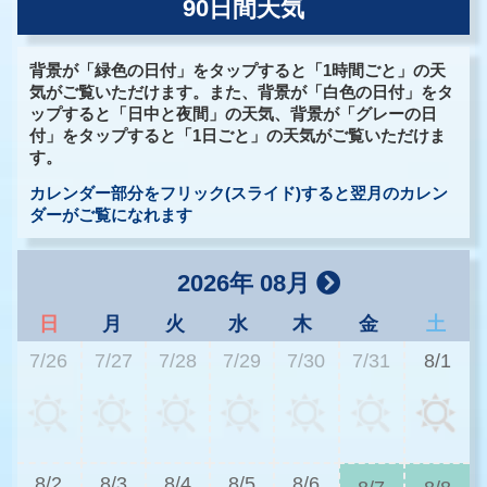
90日間天気
背景が「緑色の日付」をタップすると「1時間ごと」の天
気がご覧いただけます。また、背景が「白色の日付」をタ
ップすると「日中と夜間」の天気、背景が「グレーの日
付」をタップすると「1日ごと」の天気がご覧いただけま
す。
カレンダー部分をフリック(スライド)すると翌月のカレン
ダーがご覧になれます
2026年 08月
日
月
火
水
木
金
土
7/26
7/27
7/28
7/29
7/30
7/31
8/1
3
8/2
8/3
8/4
8/5
8/6