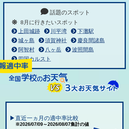
話題のスポット
8月に行きたいスポット
上田城跡
川平湾
下灘駅
城ヶ島
須賀神社
慶良間諸島
阿智村
八ヶ岳
波照間島
四国カルスト
▶直近一ヵ月の適中率比較
※2026/07/09～2026/08/07集計の値