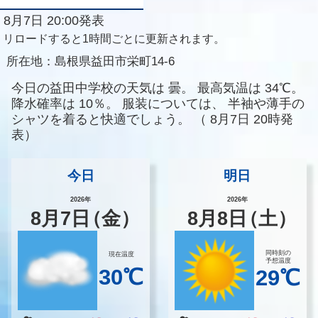
8月7日 20:00発表
リロードすると1時間ごとに更新されます。
所在地：
島根県益田市栄町14-6
今日の益田中学校の天気は
曇。
最高気温は
34℃。
降水確率は
10％。
服装については、
半袖や薄手の
シャツを着ると快適でしょう。
（
8月7日 20時発
表）
今日
明日
2026年
2026年
8
月
7
日
（金）
8
月
8
日
（土）
同時刻の
現在温度
予想温度
30℃
29℃