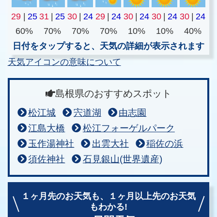
29
|
25
31
|
25
30
|
24
29
|
24
30
|
24
30
|
24
30
|
24
60%
70%
70%
70%
10%
10%
40%
日付をタップすると、天気の詳細が表示されます
天気アイコンの意味について
島根県のおすすめスポット
松江城
宍道湖
由志園
江島大橋
松江フォーゲルパーク
玉作湯神社
出雲大社
稲佐の浜
須佐神社
石見銀山(世界遺産)
１ヶ月先のお天気も、
１ヶ月以上先のお天気
もわかる!