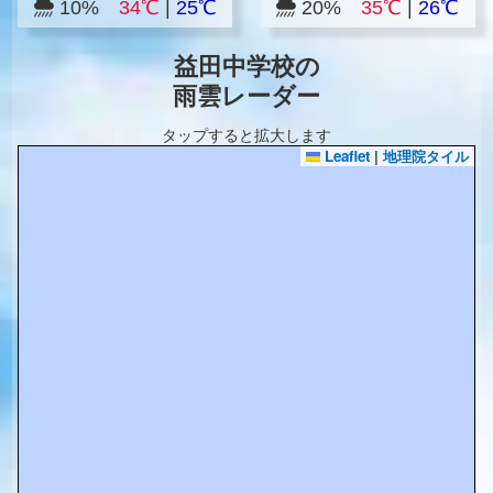
10%
34℃
|
25℃
20%
35℃
|
26℃
益田中学校の
雨雲レーダー
タップすると拡大します
Leaflet
|
地理院タイル