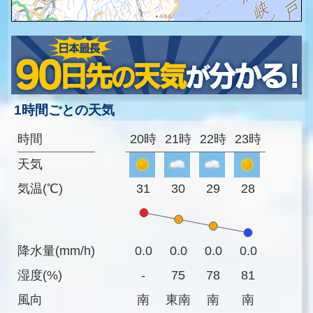
1時間ごとの天気
時間
20時
21時
22時
23時
天気
気温(℃)
31
30
29
28
降水量(mm/h)
0.0
0.0
0.0
0.0
湿度(%)
-
75
78
81
風向
南
東南
南
南