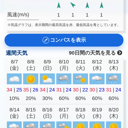
風速(m/s)
1
1
1
1
※気温グラフは、表示期間の最高気温を赤、最低気温を青としています。
コンパスを表示
週間天気
90日間の天気を見る
8/7
8/8
8/9
8/10
8/11
8/12
8/13
(金)
(土)
(日)
(月)
(火)
(水)
(木)
34
|
25
35
|
26
34
|
24
31
|
24
30
|
22
30
|
23
31
|
24
10%
20%
30%
60%
60%
60%
60%
8/14
8/15
8/16
8/17
8/18
8/19
8/20
(金)
(土)
(日)
(月)
(火)
(水)
(木)