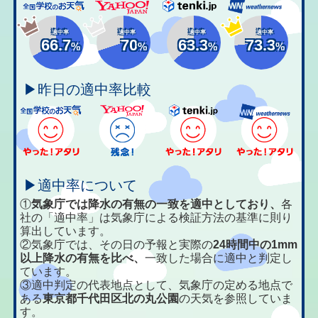
適中率
適中率
適中率
適中率
66.7
70
63.3
73.3
%
%
%
%
▶昨日の適中率比較
▶適中率について
①
気象庁では降水の有無の一致を適中としており、
各
社の「適中率」は気象庁による検証方法の基準に則り
算出しています。
②気象庁では、その日の予報と実際の
24時間中の1mm
以上降水の有無を比べ、
一致した場合に適中と判定し
ています。
③適中判定の代表地点として、気象庁の定める地点で
ある
東京都千代田区北の丸公園
の天気を参照していま
す。