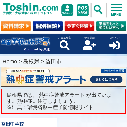
予備校・大学受験の東進ドットコム
MENU
お天気検索
会員登録
ログイン
Produced by 東進
Home
>
島根県
>
益田市
島根県では、 熱中症警戒アラート が出ていま
す。熱中症に注意しましょう。
※出典：環境省熱中症予防情報サイト
益田中学校