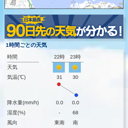
1時間ごとの天気
時間
22時
23時
天気
気温(℃)
31
30
降水量(mm/h)
0.0
0.0
湿度(%)
-
68
風向
東南
南