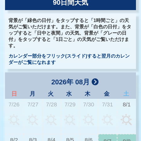
90日間天気
背景が「緑色の日付」をタップすると「1時間ごと」の天
気がご覧いただけます。また、背景が「白色の日付」をタ
ップすると「日中と夜間」の天気、背景が「グレーの日
付」をタップすると「1日ごと」の天気がご覧いただけま
す。
カレンダー部分をフリック(スライド)すると翌月のカレン
ダーがご覧になれます
2026年 08月
日
月
火
水
木
金
土
7/26
7/27
7/28
7/29
7/30
7/31
8/1
3
8/2
8/3
8/4
8/5
8/6