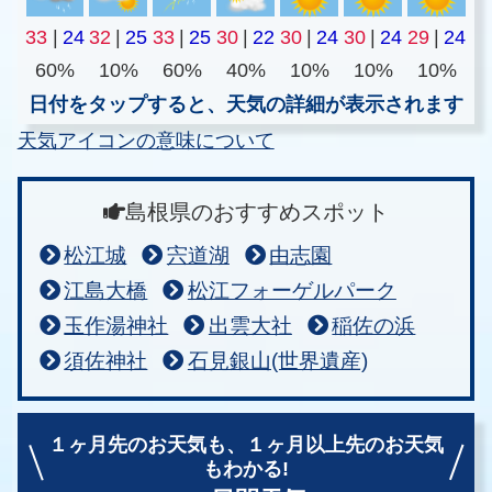
33
|
24
32
|
25
33
|
25
30
|
22
30
|
24
30
|
24
29
|
24
60%
10%
60%
40%
10%
10%
10%
日付をタップすると、天気の詳細が表示されます
天気アイコンの意味について
島根県のおすすめスポット
松江城
宍道湖
由志園
江島大橋
松江フォーゲルパーク
玉作湯神社
出雲大社
稲佐の浜
須佐神社
石見銀山(世界遺産)
１ヶ月先のお天気も、
１ヶ月以上先のお天気
もわかる!