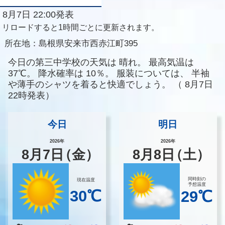
8月7日 22:00発表
リロードすると1時間ごとに更新されます。
所在地：
島根県安来市西赤江町395
今日の第三中学校の天気は
晴れ。
最高気温は
37℃。
降水確率は
10％。
服装については、
半袖
や薄手のシャツを着ると快適でしょう。
（
8月7日
22時発表）
今日
明日
2026年
2026年
8
月
7
日
（金）
8
月
8
日
（土）
同時刻の
現在温度
予想温度
30℃
29℃