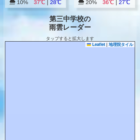
10%
37℃
|
28℃
20%
36℃
|
27℃
第三中学校の
雨雲レーダー
タップすると拡大します
Leaflet
|
地理院タイル