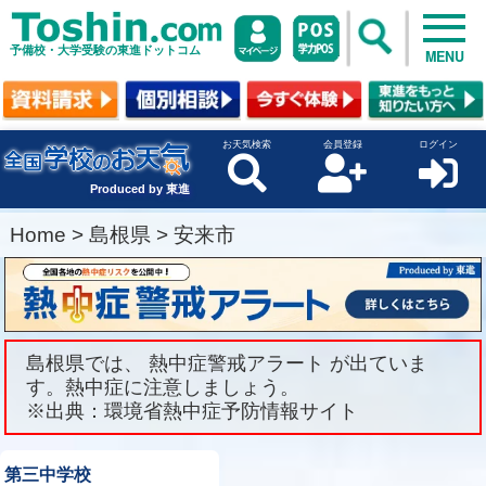
予備校・大学受験の東進ドットコム
MENU
お天気検索
会員登録
ログイン
Produced by 東進
Home
>
島根県
>
安来市
島根県では、 熱中症警戒アラート が出ていま
す。熱中症に注意しましょう。
※出典：環境省熱中症予防情報サイト
第三中学校