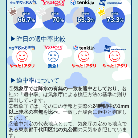
適中率
適中率
適中率
適中率
66.7
70
63.3
73.3
%
%
%
%
▶昨日の適中率比較
▶適中率について
①
気象庁では降水の有無の一致を適中としており、
各
社の「適中率」は気象庁による検証方法の基準に則り
算出しています。
②気象庁では、その日の予報と実際の
24時間中の1mm
以上降水の有無を比べ、
一致した場合に適中と判定し
ています。
③適中判定の代表地点として、気象庁の定める地点で
ある
東京都千代田区北の丸公園
の天気を参照していま
す。