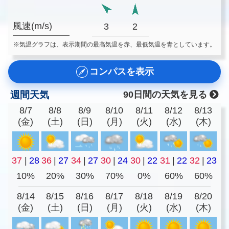
風速(m/s)
3
2
※気温グラフは、表示期間の最高気温を赤、最低気温を青としています。
コンパスを表示
週間天気
90日間の天気を見る
8/7
8/8
8/9
8/10
8/11
8/12
8/13
(金)
(土)
(日)
(月)
(火)
(水)
(木)
37
|
28
36
|
27
34
|
27
30
|
24
30
|
22
31
|
22
32
|
23
10%
20%
30%
70%
0%
60%
60%
8/14
8/15
8/16
8/17
8/18
8/19
8/20
(金)
(土)
(日)
(月)
(火)
(水)
(木)