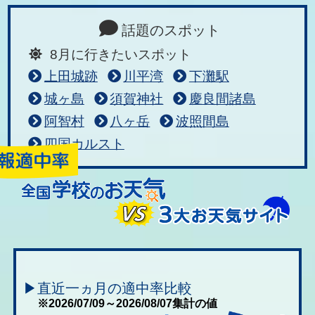
話題のスポット
8月に行きたいスポット
上田城跡
川平湾
下灘駅
城ヶ島
須賀神社
慶良間諸島
阿智村
八ヶ岳
波照間島
四国カルスト
▶直近一ヵ月の適中率比較
※2026/07/09～2026/08/07集計の値