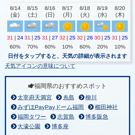
8/14
8/15
8/16
8/17
8/18
8/19
8/20
(金)
(土)
(日)
(月)
(火)
(水)
(木)
31
|
24
31
|
25
31
|
27
32
|
25
32
|
26
30
|
25
31
|
25
60%
70%
60%
10%
60%
20%
10%
日付をタップすると、天気の詳細が表示されます
天気アイコンの意味について
福岡県のおすすめスポット
太宰府天満宮
糸島
柳川
みずほPayPayドーム福岡
櫛田神社
福岡タワー
志賀島
博多阪急
大濠公園
博多座