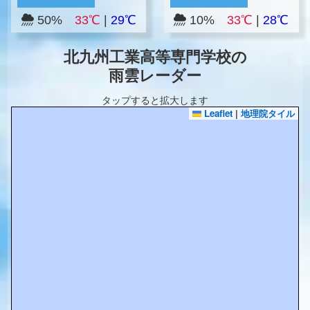
50%
33℃
|
29℃
10%
33℃
|
28℃
北九州工業高等専門学校の
雨雲レーダー
タップすると拡大します
Leaflet
|
地理院タイル