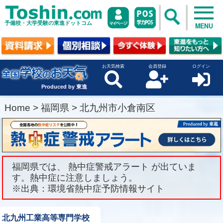
予備校・大学受験の東進ドットコム
MENU
お天気検索
会員登録
ログイン
Produced by 東進
Home
>
福岡県
>
北九州市小倉南区
福岡県では、 熱中症警戒アラート が出ていま
す。熱中症に注意しましょう。
※出典：環境省熱中症予防情報サイト
北九州工業高等専門学校