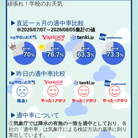
頑張れ！学校のお天気
▶直近一ヵ月の適中率比較
※2026/07/07～2026/08/05集計の値
適中率
適中率
適中率
適中率
70
76.7
63.3
73.3
%
%
%
%
▶昨日の適中率比較
▶適中率について
①
気象庁では降水の有無の一致を適中としており、
各
社の「適中率」は気象庁による検証方法の基準に則り
算出しています。