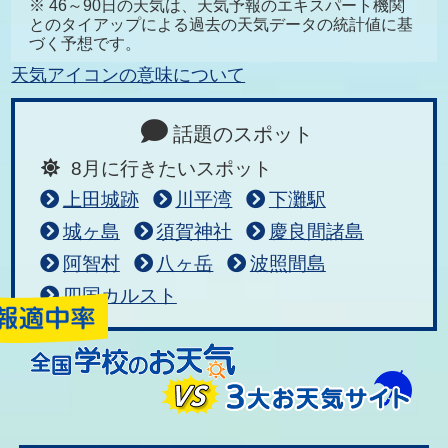
※ 46～90日の天気は、天気予報のエキスパート機関
とのタイアップによる過去の天気データの統計値に基
づく予想です。
天気アイコンの意味について
話題のスポット
8月に行きたいスポット
上田城跡
川平湾
下灘駅
城ヶ島
須賀神社
慶良間諸島
阿智村
八ヶ岳
波照間島
四国カルスト