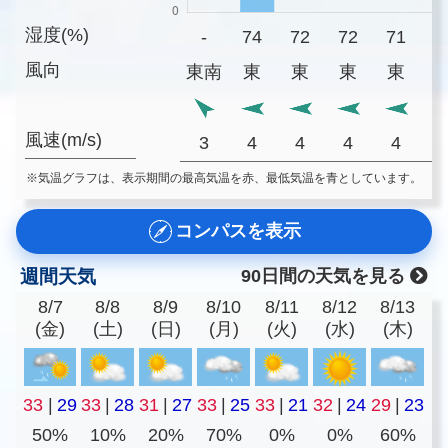
湿度(%)
-
74
72
72
71
7
風向
東南
東
東
東
東
風速(m/s)
3
4
4
4
4
※気温グラフは、表示期間の最高気温を赤、最低気温を青としています。
コンパスを表示
週間天気
90日間の天気を見る
8/7
8/8
8/9
8/10
8/11
8/12
8/13
(金)
(土)
(日)
(月)
(火)
(水)
(木)
33
|
29
33
|
28
31
|
27
33
|
25
33
|
21
32
|
24
29
|
23
50%
10%
20%
70%
0%
0%
60%