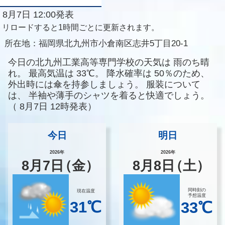
8月7日 12:00発表
リロードすると1時間ごとに更新されます。
所在地：
福岡県北九州市小倉南区志井5丁目20-1
今日の北九州工業高等専門学校の天気は
雨のち晴
れ。
最高気温は
33℃。
降水確率は
50％のため、
外出時には傘を持参しましょう。
服装について
は、
半袖や薄手のシャツを着ると快適でしょう。
（
8月7日 12時発表）
今日
明日
2026年
2026年
8
月
7
日
（金）
8
月
8
日
（土）
同時刻の
現在温度
予想温度
31℃
33℃