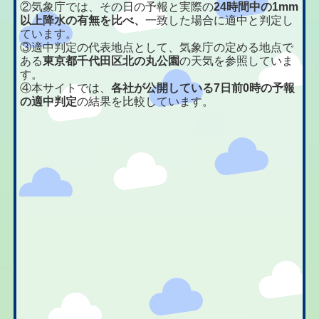
②気象庁では、その日の予報と実際の
24時間中の1mm
以上降水の有無を比べ、
一致した場合に適中と判定し
ています。
③適中判定の代表地点として、気象庁の定める地点で
ある
東京都千代田区北の丸公園
の天気を参照していま
す。
④本サイトでは、
各社が公開している7日前0時の予報
の適中判定
の結果を比較しています。