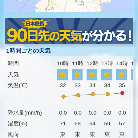
1時間ごとの天気
時間
10時
11時
12時
13時
14時
1
天気
気温(℃)
32
33
34
34
35
3
降水量(mm/h)
0.0
0.0
0.0
0.0
0.0
0
湿度(%)
71
68
64
59
57
5
風向
東
東
東
東
東