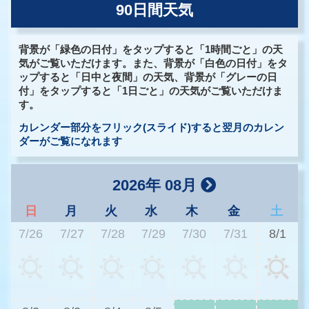
90日間天気
背景が「緑色の日付」をタップすると「1時間ごと」の天
気がご覧いただけます。また、背景が「白色の日付」をタ
ップすると「日中と夜間」の天気、背景が「グレーの日
付」をタップすると「1日ごと」の天気がご覧いただけま
す。
カレンダー部分をフリック(スライド)すると翌月のカレン
ダーがご覧になれます
2026年 08月
日
月
火
水
木
金
土
7/26
7/27
7/28
7/29
7/30
7/31
8/1
3