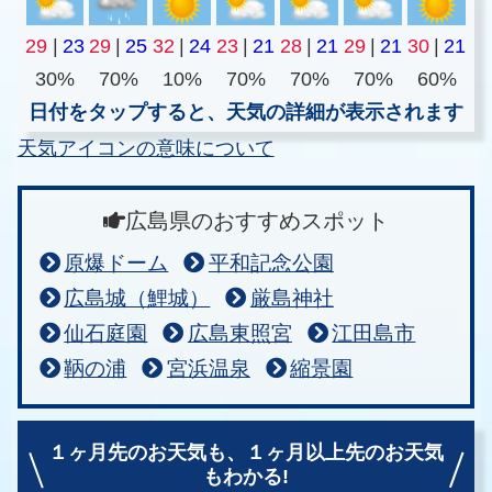
29
|
23
29
|
25
32
|
24
23
|
21
28
|
21
29
|
21
30
|
21
30%
70%
10%
70%
70%
70%
60%
日付をタップすると、天気の詳細が表示されます
天気アイコンの意味について
広島県のおすすめスポット
原爆ドーム
平和記念公園
広島城（鯉城）
厳島神社
仙石庭園
広島東照宮
江田島市
鞆の浦
宮浜温泉
縮景園
１ヶ月先のお天気も、
１ヶ月以上先のお天気
もわかる!