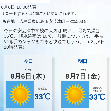
8月6日 10:00発表
リロードすると1時間ごとに更新されます。
所在地：
広島県東広島市安芸津町三津5563-8
今日の安芸津中学校の天気は
晴れ。
最高気温は
35℃。
降水確率は
10％。
服装については、
半袖
や薄手のシャツを着ると快適でしょう。
（
8月6日
10時発表）
今日
明日
2026年
2026年
8
月
6
日
（木）
8
月
7
日
（金）
同時刻の
現在温度
予想温度
33℃
33℃