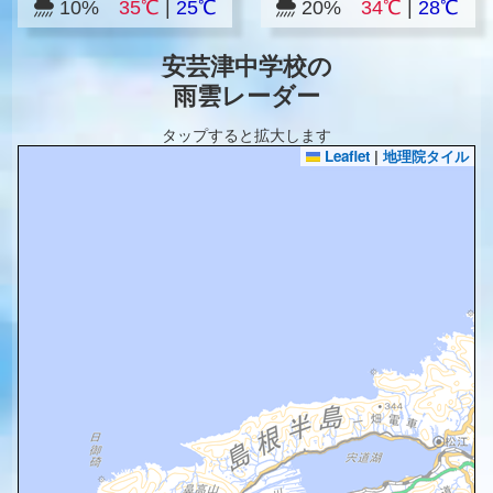
10%
35℃
|
25℃
20%
34℃
|
28℃
安芸津中学校の
雨雲レーダー
タップすると拡大します
Leaflet
|
地理院タイル