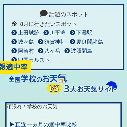
話題のスポット
8月に行きたいスポット
上田城跡
川平湾
下灘駅
城ヶ島
須賀神社
慶良間諸島
阿智村
八ヶ岳
波照間島
四国カルスト
頑張れ！学校のお天気
▶直近一ヵ月の適中率比較