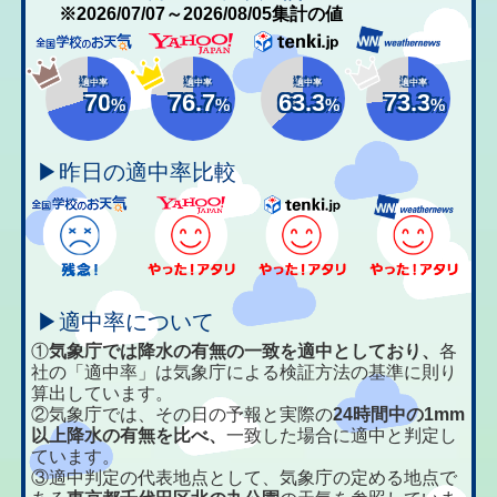
※2026/07/07～2026/08/05集計の値
適中率
適中率
適中率
適中率
70
76.7
63.3
73.3
%
%
%
%
▶昨日の適中率比較
▶適中率について
①
気象庁では降水の有無の一致を適中としており、
各
社の「適中率」は気象庁による検証方法の基準に則り
算出しています。
②気象庁では、その日の予報と実際の
24時間中の1mm
以上降水の有無を比べ、
一致した場合に適中と判定し
ています。
③適中判定の代表地点として、気象庁の定める地点で