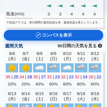
風速(m/s)
3
3
4
4
4
※気温グラフは、表示期間の最高気温を赤、最低気温を青としています。
コンパスを表示
週間天気
90日間の天気を見る
8/6
8/7
8/8
8/9
8/10
8/11
8/12
(木)
(金)
(土)
(日)
(月)
(火)
(水)
35
|
25
34
|
28
35
|
27
32
|
23
32
|
22
31
|
24
28
|
22
10%
20%
40%
60%
60%
60%
60%
8/13
8/14
8/15
8/16
8/17
8/18
8/19
(木)
(金)
(土)
(日)
(月)
(火)
(水)