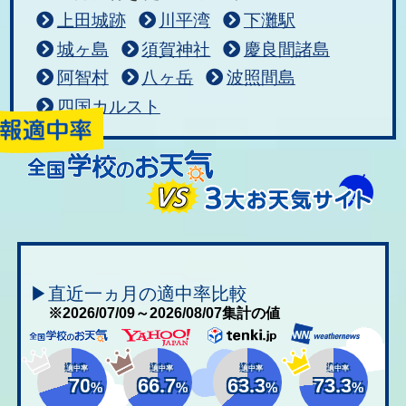
上田城跡
川平湾
下灘駅
城ヶ島
須賀神社
慶良間諸島
阿智村
八ヶ岳
波照間島
四国カルスト
▶直近一ヵ月の適中率比較
※2026/07/09～2026/08/07集計の値
適中率
適中率
適中率
適中率
70
66.7
63.3
73.3
%
%
%
%