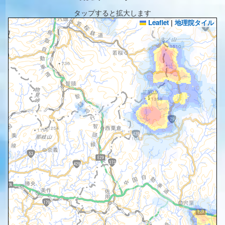
タップすると拡大します
Leaflet
|
地理院タイル