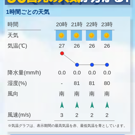
1時間ごとの天気
時間
20時
21時
22時
23時
天気
気温(℃)
27
26
26
26
降水量(mm/h)
0.0
0.0
0.0
0.0
湿度(%)
-
81
81
80
風向
南
南
南
南
風速(m/s)
3
2
2
2
※気温グラフは、表示期間の最高気温を赤、最低気温を青としています。