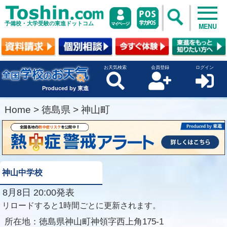
予備校・大学受験の東進ドットコム
MENU
お天気検索
会員登録
ログイン
Produced by 東進
Home
>
徳島県
>
神山町
神山中学校
8月8日 20:00発表
リロードすると1時間ごとに更新されます。
所在地：
徳島県神山町神領字西上角175-1