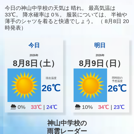
今日の神山中学校の天気は
晴れ。
最高気温は
33℃。
降水確率は
0％。
服装については、
半袖や
薄手のシャツを着ると快適でしょう。
（
8月8日 20
時発表）
今日
明日
2026年
2026年
8
月
8
日
（土）
8
月
9
日
（日）
同時刻の
現在温度
予想温度
26℃
26℃
0%
33℃
|
24℃
10%
34℃
|
23℃
神山中学校の
雨雲レーダー