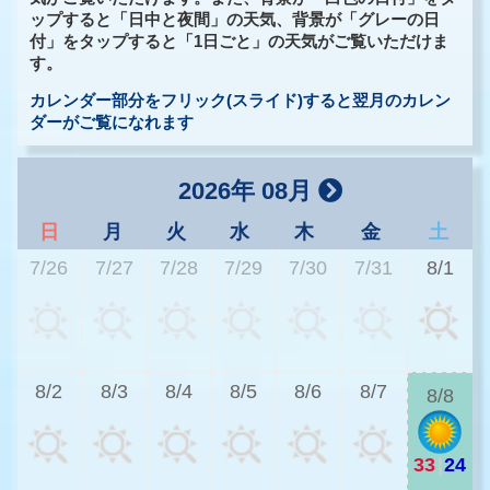
ップすると「日中と夜間」の天気、背景が「グレーの日
付」をタップすると「1日ごと」の天気がご覧いただけま
す。
カレンダー部分をフリック(スライド)すると翌月のカレン
ダーがご覧になれます
2026年 08月
日
月
火
水
木
金
土
7/26
7/27
7/28
7/29
7/30
7/31
8/1
2
8/2
8/3
8/4
8/5
8/6
8/7
8/8
33
|
24
2