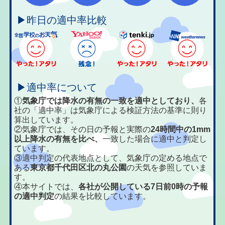
▶昨日の適中率比較
▶適中率について
①
気象庁では降水の有無の一致を適中としており、
各
社の「適中率」は気象庁による検証方法の基準に則り
算出しています。
②気象庁では、その日の予報と実際の
24時間中の1mm
以上降水の有無を比べ、
一致した場合に適中と判定し
ています。
③適中判定の代表地点として、気象庁の定める地点で
ある
東京都千代田区北の丸公園
の天気を参照していま
す。
④本サイトでは、
各社が公開している7日前0時の予報
の適中判定
の結果を比較しています。