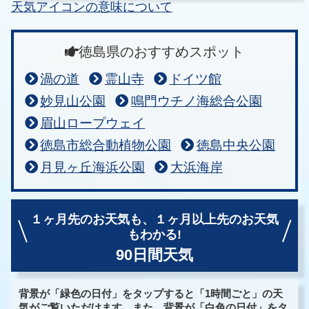
天気アイコンの意味について
徳島県のおすすめスポット
渦の道
霊山寺
ドイツ館
妙見山公園
鳴門ウチノ海総合公園
眉山ロープウェイ
徳島市総合動植物公園
徳島中央公園
月見ヶ丘海浜公園
大浜海岸
１ヶ月先のお天気も、
１ヶ月以上先のお天気
もわかる!
90日間天気
背景が「緑色の日付」をタップすると「1時間ごと」の天
気がご覧いただけます。また、背景が「白色の日付」をタ