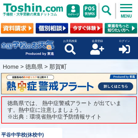
予備校・大学受験の東進ドットコム
MENU
お天気検索
会員登録
ログイン
Produced by 東進
Home
>
徳島県
>
那賀町
徳島県では、 熱中症警戒アラート が出ていま
す。熱中症に注意しましょう。
※出典：環境省熱中症予防情報サイト
平谷中学校(休校中)