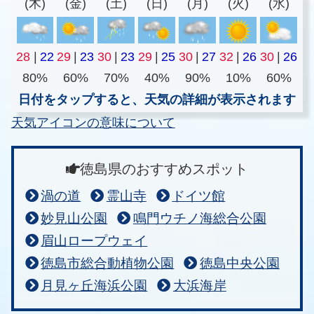
(木)
(金)
(土)
(日)
(月)
(火)
(水)
28
|
22
29
|
23
30
|
23
29
|
25
30
|
27
32
|
26
30
|
26
80%
60%
70%
40%
90%
10%
60%
日付をタップすると、天気の詳細が表示されます
天気アイコンの意味について
徳島県のおすすめスポット
渦の道
霊山寺
ドイツ館
妙見山公園
鳴門ウチノ海総合公園
眉山ロープウェイ
徳島市総合動植物公園
徳島中央公園
月見ヶ丘海浜公園
大浜海岸