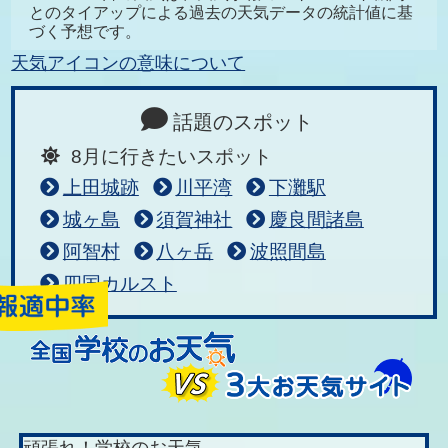
とのタイアップによる過去の天気データの統計値に基
づく予想です。
天気アイコンの意味について
話題のスポット
8月に行きたいスポット
上田城跡
川平湾
下灘駅
城ヶ島
須賀神社
慶良間諸島
阿智村
八ヶ岳
波照間島
四国カルスト
頑張れ！学校のお天気