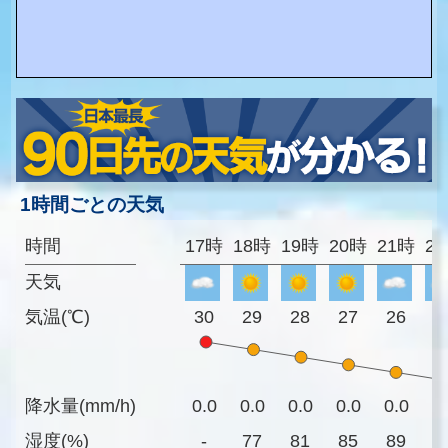
1時間ごとの天気
時間
17時
18時
19時
20時
21時
2
天気
気温(℃)
30
29
28
27
26
2
降水量(mm/h)
0.0
0.0
0.0
0.0
0.0
0
湿度(%)
-
77
81
85
89
9