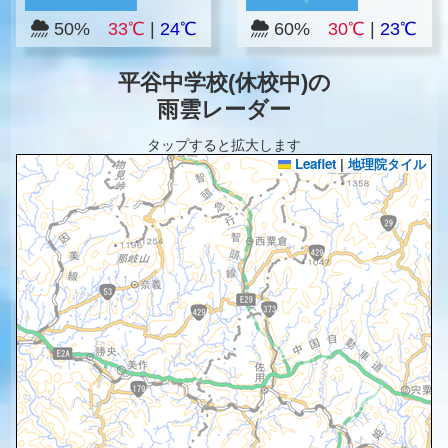
50%
33℃
|
24℃
60%
30℃
|
23℃
平谷中学校(休校中)の
雨雲レーダー
タップすると拡大します
Leaflet
|
地理院タイル