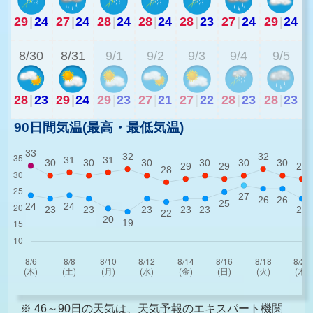
29
|
24
27
|
24
28
|
24
28
|
24
28
|
23
27
|
24
29
|
24
2
8/30
8/31
9/1
9/2
9/3
9/4
9/5
28
|
23
29
|
24
29
|
23
27
|
21
27
|
22
28
|
23
28
|
23
90日間気温(最高・最低気温)
※ 46～90日の天気は、天気予報のエキスパート機関