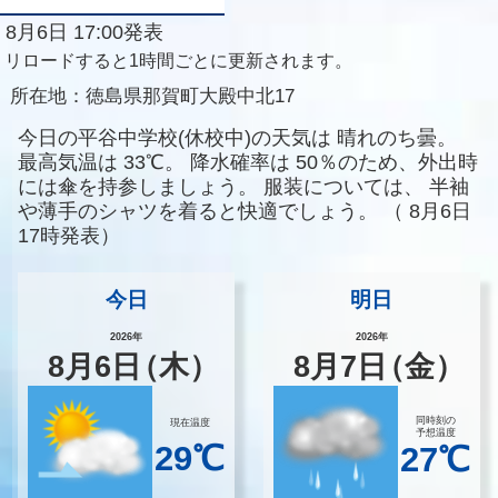
8月6日 17:00発表
リロードすると1時間ごとに更新されます。
所在地：
徳島県那賀町大殿中北17
今日の平谷中学校(休校中)の天気は
晴れのち曇。
最高気温は
33℃。
降水確率は
50％のため、外出時
には傘を持参しましょう。
服装については、
半袖
や薄手のシャツを着ると快適でしょう。
（
8月6日
17時発表）
今日
明日
2026年
2026年
8
月
6
日
（木）
8
月
7
日
（金）
同時刻の
現在温度
予想温度
29℃
27℃