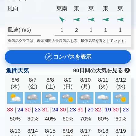
風向
東南
東
東
東
東
風速(m/s)
1
2
1
1
1
※気温グラフは、表示期間の最高気温を赤、最低気温を青としています。
コンパスを表示
週間天気
90日間の天気を見る
8/6
8/7
8/8
8/9
8/10
8/11
8/12
(木)
(金)
(土)
(日)
(月)
(火)
(水)
33
|
24
30
|
23
31
|
24
30
|
23
31
|
20
32
|
19
30
|
23
50%
60%
40%
60%
70%
60%
60%
8/13
8/14
8/15
8/16
8/17
8/18
8/19