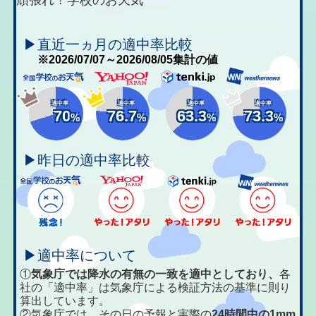
▶直近一ヵ月の適中率比較
※2026/07/07～2026/08/05集計の値
適中率
適中率
適中率
適中率
70
76.7
63.3
73.3
%
%
%
%
▶昨日の適中率比較
▶適中率について
①
気象庁では降水の有無の一致を適中としており、
各
社の「適中率」は気象庁による検証方法の基準に則り
算出しています。
②気象庁では、その日の予報と実際の
24時間中の1mm