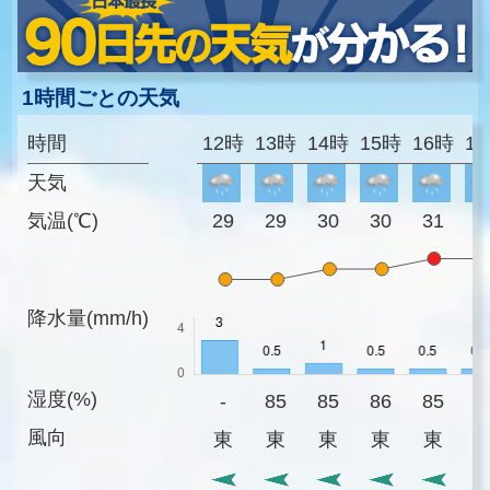
1時間ごとの天気
時間
12時
13時
14時
15時
16時
1
天気
気温(℃)
29
29
30
30
31
3
降水量(mm/h)
湿度(%)
-
85
85
86
85
8
風向
東
東
東
東
東