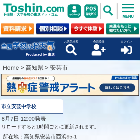
予備校・大学受験の東進ドットコム
MENU
お天気検索
会員登録
ログイン
Produced by 東進
Home
>
高知県
>
安芸市
市立安芸中学校
8月7日 12:00発表
リロードすると1時間ごとに更新されます。
所在地：
高知県安芸市西浜95-1