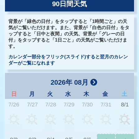
90日間天気
背景が「緑色の日付」をタップすると「1時間ごと」の天
気がご覧いただけます。また、背景が「白色の日付」をタ
ップすると「日中と夜間」の天気、背景が「グレーの日
付」をタップすると「1日ごと」の天気がご覧いただけま
す。
カレンダー部分をフリック(スライド)すると翌月のカレン
ダーがご覧になれます
2026年 08月
日
月
火
水
木
金
土
7/26
7/27
7/28
7/29
7/30
7/31
8/1
3