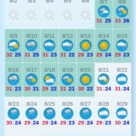
8/2
8/3
8/4
8/5
8/6
8/7
8/8
31
|
25
33
|
26
2
8/9
8/10
8/11
8/12
8/13
8/14
8/15
32
|
25
31
|
25
31
|
23
31
|
22
28
|
23
29
|
24
29
|
23
2
8/16
8/17
8/18
8/19
8/20
8/21
8/22
31
|
23
30
|
21
29
|
22
31
|
21
30
|
22
31
|
24
31
|
24
2
8/23
8/24
8/25
8/26
8/27
8/28
8/29
30
|
24
29
|
24
29
|
24
29
|
23
29
|
24
29
|
23
30
|
24
2