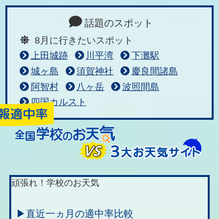
話題のスポット
8月に行きたいスポット
上田城跡
川平湾
下灘駅
城ヶ島
須賀神社
慶良間諸島
阿智村
八ヶ岳
波照間島
四国カルスト
頑張れ！学校のお天気
▶直近一ヵ月の適中率比較