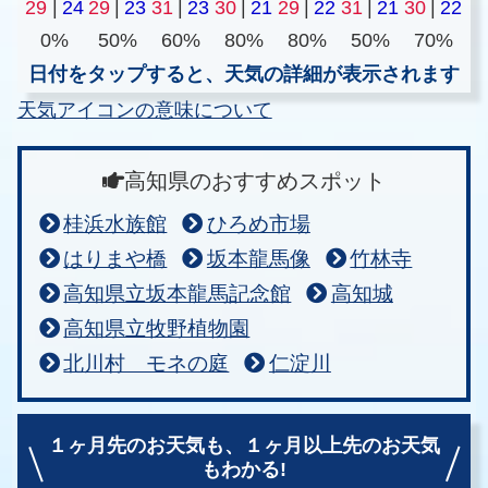
29
|
24
29
|
23
31
|
23
30
|
21
29
|
22
31
|
21
30
|
22
0%
50%
60%
80%
80%
50%
70%
日付をタップすると、天気の詳細が表示されます
天気アイコンの意味について
高知県のおすすめスポット
桂浜水族館
ひろめ市場
はりまや橋
坂本龍馬像
竹林寺
高知県立坂本龍馬記念館
高知城
高知県立牧野植物園
北川村 モネの庭
仁淀川
１ヶ月先のお天気も、
１ヶ月以上先のお天気
もわかる!