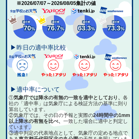
※2026/07/07～2026/08/05集計の値
適中率
適中率
適中率
適中率
70
76.7
63.3
73.3
%
%
%
%
▶昨日の適中率比較
▶適中率について
①
気象庁では降水の有無の一致を適中としており、
各
社の「適中率」は気象庁による検証方法の基準に則り
算出しています。
②気象庁では、その日の予報と実際の
24時間中の1mm
以上降水の有無を比べ、
一致した場合に適中と判定し
ています。
③適中判定の代表地点として、気象庁の定める地点で
ある
東京都千代田区北の丸公園
の天気を参照していま