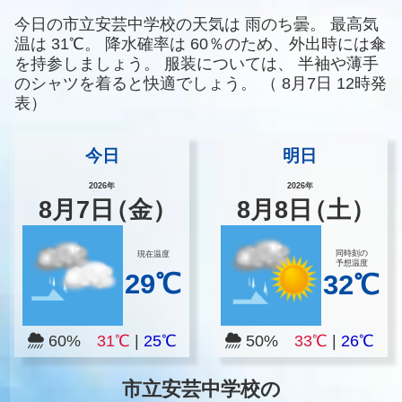
今日の市立安芸中学校の天気は
雨のち曇。
最高気
温は
31℃。
降水確率は
60％のため、外出時には傘
を持参しましょう。
服装については、
半袖や薄手
のシャツを着ると快適でしょう。
（
8月7日 12時発
表）
今日
明日
2026年
2026年
8
月
7
日
（金）
8
月
8
日
（土）
同時刻の
現在温度
予想温度
29℃
32℃
60%
31℃
|
25℃
50%
33℃
|
26℃
市立安芸中学校の