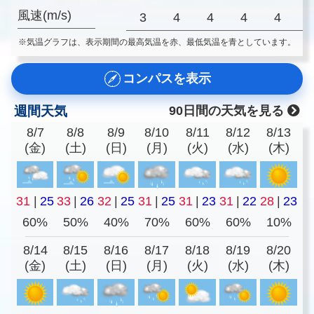
風速(m/s)
3
4
4
4
4
※気温グラフは、表示期間の最高気温を赤、最低気温を青としています。
コンパスを表示
週間天気
90日間の天気を見る
8/7
8/8
8/9
8/10
8/11
8/12
8/13
(金)
(土)
(日)
(月)
(火)
(水)
(木)
31
|
25
33
|
26
32
|
25
31
|
25
31
|
23
31
|
22
28
|
23
60%
50%
40%
70%
60%
60%
10%
8/14
8/15
8/16
8/17
8/18
8/19
8/20
(金)
(土)
(日)
(月)
(火)
(水)
(木)