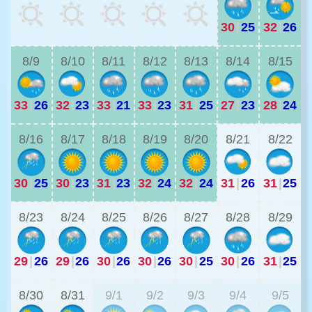
30
|
25
32
|
26
3
8/9
8/10
8/11
8/12
8/13
8/14
8/15
33
|
26
32
|
23
33
|
21
33
|
23
31
|
25
27
|
23
28
|
24
2
8/16
8/17
8/18
8/19
8/20
8/21
8/22
30
|
25
30
|
23
31
|
23
32
|
24
32
|
24
31
|
26
31
|
25
2
8/23
8/24
8/25
8/26
8/27
8/28
8/29
29
|
26
29
|
26
30
|
26
30
|
26
30
|
25
30
|
26
31
|
25
2
8/30
8/31
9/1
9/2
9/3
9/4
9/5