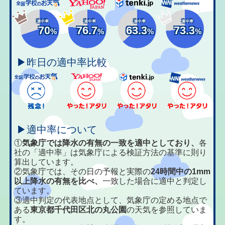
適中率
適中率
適中率
適中率
70
76.7
63.3
73.3
%
%
%
%
▶昨日の適中率比較
▶適中率について
①
気象庁では降水の有無の一致を適中としており、
各
社の「適中率」は気象庁による検証方法の基準に則り
算出しています。
②気象庁では、その日の予報と実際の
24時間中の1mm
以上降水の有無を比べ、
一致した場合に適中と判定し
ています。
③適中判定の代表地点として、気象庁の定める地点で
ある
東京都千代田区北の丸公園
の天気を参照していま
す。