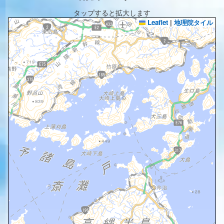
タップすると拡大します
Leaflet
|
地理院タイル