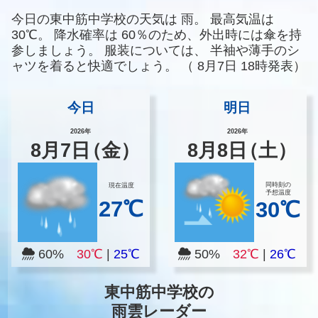
今日の東中筋中学校の天気は
雨。
最高気温は
30℃。
降水確率は
60％のため、外出時には傘を持
参しましょう。
服装については、
半袖や薄手のシ
ャツを着ると快適でしょう。
（
8月7日 18時発表）
今日
明日
2026年
2026年
8
月
7
日
（金）
8
月
8
日
（土）
同時刻の
現在温度
予想温度
27℃
30℃
60%
30℃
|
25℃
50%
32℃
|
26℃
東中筋中学校の
雨雲レーダー