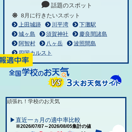
話題のスポット
8月に行きたいスポット
上田城跡
川平湾
下灘駅
城ヶ島
須賀神社
慶良間諸島
阿智村
八ヶ岳
波照間島
四国カルスト
頑張れ！学校のお天気
▶直近一ヵ月の適中率比較
※2026/07/07～2026/08/05集計の値