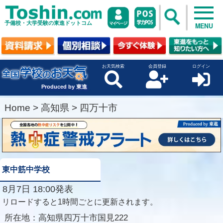
予備校・大学受験の東進ドットコム
MENU
お天気検索
会員登録
ログイン
Produced by 東進
Home
>
高知県
>
四万十市
東中筋中学校
8月7日 18:00発表
リロードすると1時間ごとに更新されます。
所在地：
高知県四万十市国見222