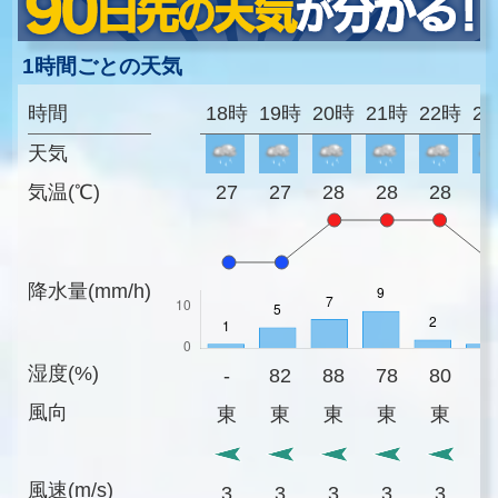
1時間ごとの天気
時間
18時
19時
20時
21時
22時
2
天気
気温(℃)
27
27
28
28
28
2
降水量(mm/h)
湿度(%)
-
82
88
78
80
7
風向
東
東
東
東
東
風速(m/s)
3
3
3
3
3