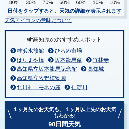
80%
30%
70%
60%
60%
10%
10%
日付をタップすると、天気の詳細が表示されます
天気アイコンの意味について
高知県のおすすめスポット
桂浜水族館
ひろめ市場
はりまや橋
坂本龍馬像
竹林寺
高知県立坂本龍馬記念館
高知城
高知県立牧野植物園
北川村 モネの庭
仁淀川
１ヶ月先のお天気も、
１ヶ月以上先のお天気
もわかる!
90日間天気