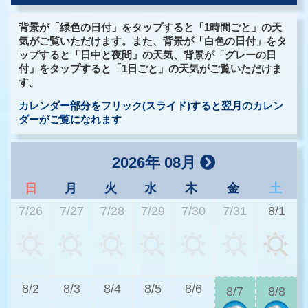
背景が「緑色の日付」をタップすると「1時間ごと」の天
気がご覧いただけます。また、背景が「白色の日付」をタ
ップすると「日中と夜間」の天気、背景が「グレーの日
付」をタップすると「1日ごと」の天気がご覧いただけま
す。
カレンダー部分をフリック(スライド)すると翌月のカレン
ダーがご覧になれます
2026年 08月
日
月
火
水
木
金
土
7/26
7/27
7/28
7/29
7/30
7/31
8/1
3
8/2
8/3
8/4
8/5
8/6
8/7
8/8