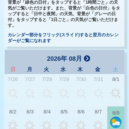
背景が「緑色の日付」をタップすると「1時間ごと」の天
気がご覧いただけます。また、背景が「白色の日付」をタ
ップすると「日中と夜間」の天気、背景が「グレーの日
付」をタップすると「1日ごと」の天気がご覧いただけま
す。
カレンダー部分をフリック(スライド)すると翌月のカレン
ダーがご覧になれます
2026年 08月
日
月
火
水
木
金
土
7/26
7/27
7/28
7/29
7/30
7/31
8/1
2
8/2
8/3
8/4
8/5
8/6
8/7
8/8