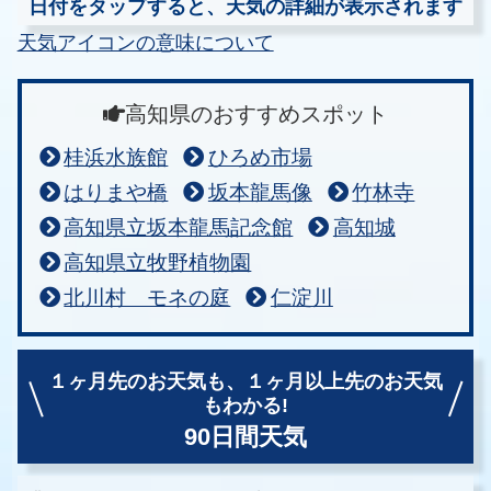
日付をタップすると、天気の詳細が表示されます
天気アイコンの意味について
高知県のおすすめスポット
桂浜水族館
ひろめ市場
はりまや橋
坂本龍馬像
竹林寺
高知県立坂本龍馬記念館
高知城
高知県立牧野植物園
北川村 モネの庭
仁淀川
１ヶ月先のお天気も、
１ヶ月以上先のお天気
もわかる!
90日間天気