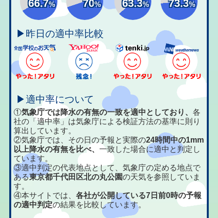
66.7
70
63.3
73.3
%
%
%
%
▶昨日の適中率比較
▶適中率について
①
気象庁では降水の有無の一致を適中としており、
各
社の「適中率」は気象庁による検証方法の基準に則り
算出しています。
②気象庁では、その日の予報と実際の
24時間中の1mm
以上降水の有無を比べ、
一致した場合に適中と判定し
ています。
③適中判定の代表地点として、気象庁の定める地点で
ある
東京都千代田区北の丸公園
の天気を参照していま
す。
④本サイトでは、
各社が公開している7日前0時の予報
の適中判定
の結果を比較しています。