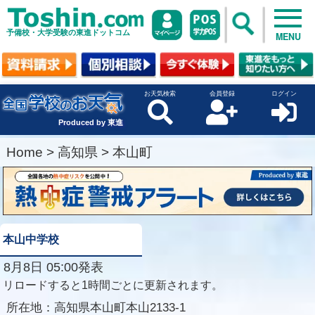
予備校・大学受験の東進ドットコム
MENU
お天気検索
会員登録
ログイン
Produced by 東進
Home
>
高知県
>
本山町
本山中学校
8月8日 05:00発表
リロードすると1時間ごとに更新されます。
所在地：
高知県本山町本山2133-1