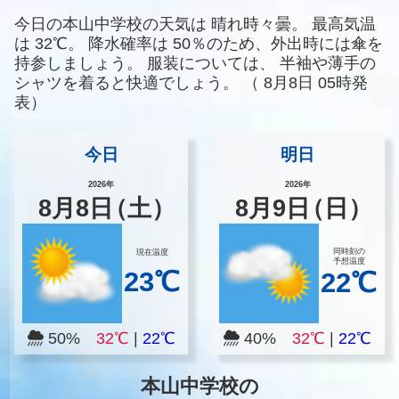
今日の本山中学校の天気は
晴れ時々曇。
最高気温
は
32℃。
降水確率は
50％のため、外出時には傘を
持参しましょう。
服装については、
半袖や薄手の
シャツを着ると快適でしょう。
（
8月8日 05時発
表）
今日
明日
2026年
2026年
8
月
8
日
（土）
8
月
9
日
（日）
同時刻の
現在温度
予想温度
23℃
22℃
50%
32℃
|
22℃
40%
32℃
|
22℃
本山中学校の