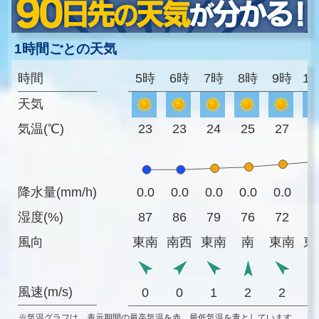
1時間ごとの天気
時間
5時
6時
7時
8時
9時
1
天気
気温(℃)
23
23
24
25
27
2
降水量(mm/h)
0.0
0.0
0.0
0.0
0.0
0
湿度(%)
87
86
79
76
72
6
風向
東南
南西
東南
南
東南
東
風速(m/s)
0
0
1
2
2
※気温グラフは、表示期間の最高気温を赤、最低気温を青としています。