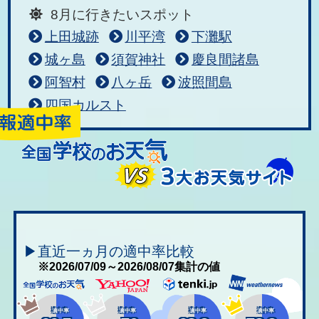
8月に行きたいスポット
上田城跡
川平湾
下灘駅
城ヶ島
須賀神社
慶良間諸島
阿智村
八ヶ岳
波照間島
四国カルスト
▶直近一ヵ月の適中率比較
※2026/07/09～2026/08/07集計の値
適中率
適中率
適中率
適中率