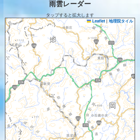
雨雲レーダー
タップすると拡大します
Leaflet
|
地理院タイル