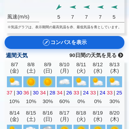
風速(m/s)
5
7
7
7
5
※気温グラフは、表示期間の最高気温を赤、最低気温を青としています。
コンパスを表示
週間天気
90日間の天気を見る
8/7
8/8
8/9
8/10
8/11
8/12
8/13
(金)
(土)
(日)
(月)
(火)
(水)
(木)
37
|
30
36
|
30
34
|
28
34
|
26
33
|
24
33
|
24
33
|
25
10%
10%
30%
60%
0%
0%
30%
8/14
8/15
8/16
8/17
8/18
8/19
8/20
(金)
(土)
(日)
(月)
(火)
(水)
(木)