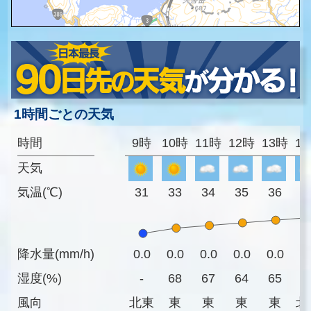
1時間ごとの天気
時間
9時
10時
11時
12時
13時
1
天気
気温(℃)
31
33
34
35
36
3
降水量(mm/h)
0.0
0.0
0.0
0.0
0.0
0
湿度(%)
-
68
67
64
65
6
風向
北東
東
東
東
東
北