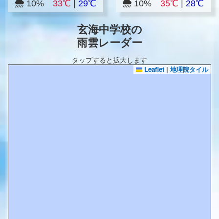
10%
33℃
|
29℃
10%
35℃
|
28℃
玄海中学校の
雨雲レーダー
タップすると拡大します
Leaflet
|
地理院タイル