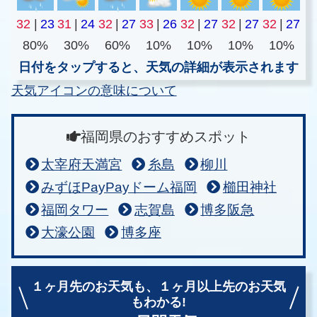
32
|
23
31
|
24
32
|
27
33
|
26
32
|
27
32
|
27
32
|
27
80%
30%
60%
10%
10%
10%
10%
日付をタップすると、天気の詳細が表示されます
天気アイコンの意味について
福岡県のおすすめスポット
太宰府天満宮
糸島
柳川
みずほPayPayドーム福岡
櫛田神社
福岡タワー
志賀島
博多阪急
大濠公園
博多座
１ヶ月先のお天気も、
１ヶ月以上先のお天気
もわかる!