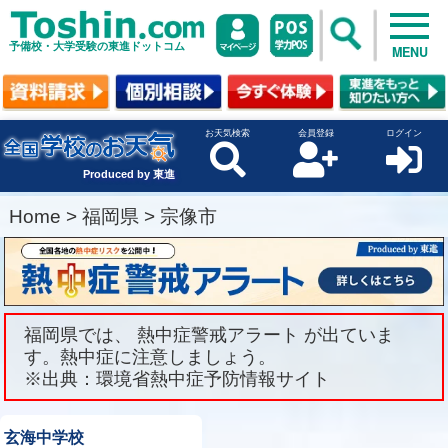
予備校・大学受験の東進ドットコム
MENU
お天気検索
会員登録
ログイン
Produced by 東進
Home
>
福岡県
>
宗像市
福岡県では、 熱中症警戒アラート が出ていま
す。熱中症に注意しましょう。
※出典：環境省熱中症予防情報サイト
玄海中学校