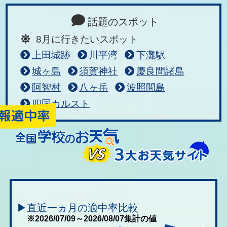
話題のスポット
8月に行きたいスポット
上田城跡
川平湾
下灘駅
城ヶ島
須賀神社
慶良間諸島
阿智村
八ヶ岳
波照間島
四国カルスト
▶直近一ヵ月の適中率比較
※2026/07/09～2026/08/07集計の値