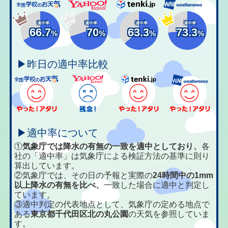
適中率
適中率
適中率
適中率
66.7
70
63.3
73.3
%
%
%
%
▶昨日の適中率比較
▶適中率について
①
気象庁では降水の有無の一致を適中としており、
各
社の「適中率」は気象庁による検証方法の基準に則り
算出しています。
②気象庁では、その日の予報と実際の
24時間中の1mm
以上降水の有無を比べ、
一致した場合に適中と判定し
ています。
③適中判定の代表地点として、気象庁の定める地点で
ある
東京都千代田区北の丸公園
の天気を参照していま
す。