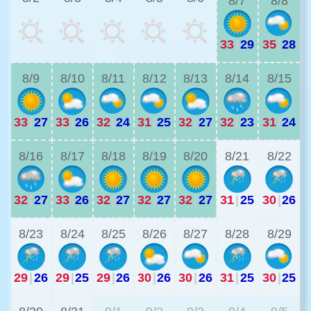
8/7
8/8
33
|
29
35
|
28
3
8/9
8/10
8/11
8/12
8/13
8/14
8/15
33
|
27
33
|
26
32
|
24
31
|
25
32
|
27
32
|
23
31
|
24
2
8/16
8/17
8/18
8/19
8/20
8/21
8/22
32
|
27
33
|
26
32
|
27
32
|
27
32
|
27
31
|
25
30
|
26
2
8/23
8/24
8/25
8/26
8/27
8/28
8/29
29
|
26
29
|
25
29
|
26
30
|
26
30
|
26
31
|
25
30
|
25
2