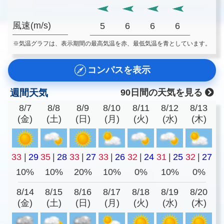
風速(m/s)
5
6
6
6
※気温グラフは、表示期間の最高気温を赤、最低気温を青としています。
コンパスを表示
週間天気
90日間の天気を見る
8/7
8/8
8/9
8/10
8/11
8/12
8/13
(金)
(土)
(日)
(月)
(火)
(水)
(木)
33
|
29
35
|
28
33
|
27
33
|
26
32
|
24
31
|
25
32
|
27
10%
10%
20%
10%
0%
10%
0%
8/14
8/15
8/16
8/17
8/18
8/19
8/20
(金)
(土)
(日)
(月)
(火)
(水)
(木)