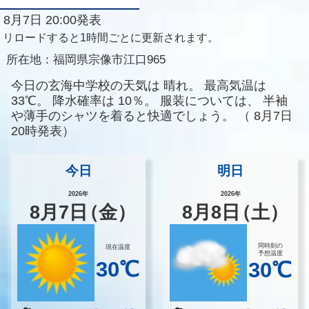
8月7日 20:00発表
リロードすると1時間ごとに更新されます。
所在地：
福岡県宗像市江口965
今日の玄海中学校の天気は
晴れ。
最高気温は
33℃。
降水確率は
10％。
服装については、
半袖
や薄手のシャツを着ると快適でしょう。
（
8月7日
20時発表）
今日
明日
2026年
2026年
8
月
7
日
（金）
8
月
8
日
（土）
同時刻の
現在温度
予想温度
30℃
30℃