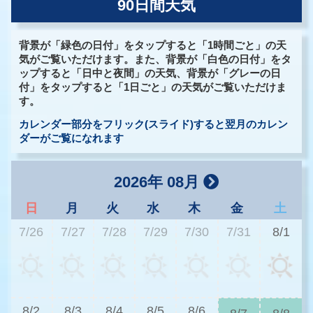
90日間天気
背景が「緑色の日付」をタップすると「1時間ごと」の天
気がご覧いただけます。また、背景が「白色の日付」をタ
ップすると「日中と夜間」の天気、背景が「グレーの日
付」をタップすると「1日ごと」の天気がご覧いただけま
す。
カレンダー部分をフリック(スライド)すると翌月のカレン
ダーがご覧になれます
2026年 08月
日
月
火
水
木
金
土
7/26
7/27
7/28
7/29
7/30
7/31
8/1
3
8/2
8/3
8/4
8/5
8/6