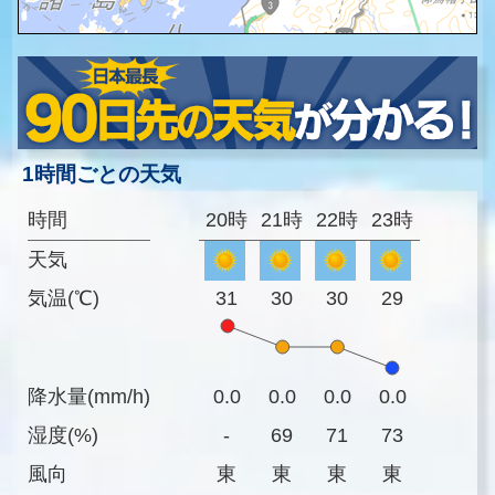
1時間ごとの天気
時間
20時
21時
22時
23時
天気
気温(℃)
31
30
30
29
降水量(mm/h)
0.0
0.0
0.0
0.0
湿度(%)
-
69
71
73
風向
東
東
東
東